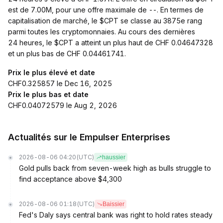
est de 7.00M, pour une offre maximale de --. En termes de
capitalisation de marché, le $CPT se classe au 3875e rang
parmi toutes les cryptomonnaies. Au cours des dernières
24 heures, le $CPT a atteint un plus haut de CHF 0.04647328
et un plus bas de CHF 0.04461741.
Prix le plus élevé et date
CHF0.325857 le Dec 16, 2025
Prix le plus bas et date
CHF0.04072579 le Aug 2, 2026
Actualités sur le Empulser Enterprises
2026-08-06 04:20
(UTC)
haussier
Gold pulls back from seven-week high as bulls struggle to
find acceptance above $4,300
2026-08-06 01:18
(UTC)
Baissier
Fed's Daly says central bank was right to hold rates steady