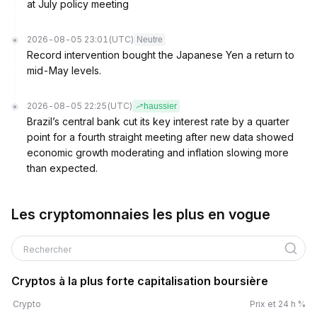
at July policy meeting
2026-08-05 23:01
(UTC)
Neutre
Record intervention bought the Japanese Yen a return to
mid-May levels.
2026-08-05 22:25
(UTC)
haussier
Brazil’s central bank cut its key interest rate by a quarter
point for a fourth straight meeting after new data showed
economic growth moderating and inflation slowing more
than expected.
Les cryptomonnaies les plus en vogue
Rechercher
Cryptos à la plus forte capitalisation boursière
Crypto
Prix et 24 h %