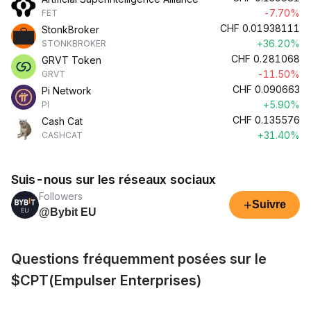
-7.70%
FET
CHF
0.01938111
StonkBroker
+36.20%
STONKBROKER
CHF
0.281068
GRVT Token
-11.50%
GRVT
CHF
0.090663
Pi Network
+5.90%
PI
CHF
0.135576
Cash Cat
+31.40%
CASHCAT
Suis-nous sur les réseaux sociaux
Followers
+
Suivre
@Bybit EU
Questions fréquemment posées sur le
$CPT(Empulser Enterprises)