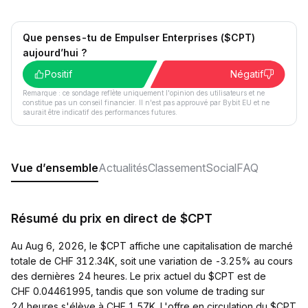
Que penses-tu de Empulser Enterprises ($CPT)
aujourd’hui ?
Positif
Négatif
Remarque : ce sondage reflète uniquement l'opinion des utilisateurs et ne
constitue pas un conseil financier. Il n'est pas approuvé par Bybit EU et ne
saurait être indicatif des performances futures.
Vue d’ensemble
Actualités
Classement
Social
FAQ
Résumé du prix en direct de $CPT
Au Aug 6, 2026, le $CPT affiche une capitalisation de marché
totale de CHF 312.34K, soit une variation de -3.25% au cours
des dernières 24 heures. Le prix actuel du $CPT est de
CHF 0.04461995, tandis que son volume de trading sur
24 heures s'élève à CHF 1.57K. L'offre en circulation du $CPT