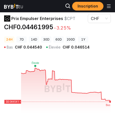
Inscription
Prix des cryptos
Prix Empulser Enterprises $CPT
Prix Empulser Enterprises
$CPT
CHF
CHF0.04461995
-3.25%
24H
7D
14D
30D
60D
200D
1Y
Bas
CHF
0.044540
Élevée
CHF
0.046514