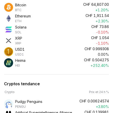
CHF
64,807.00
Bitcoin
+1.20%
BTC
CHF
1,911.54
Ethereum
+2.30%
ETH
CHF
73.86
Solana
-0.10%
SOL
CHF
1.054
XRP
-1.10%
XRP
CHF
0.999308
USD1
0.00%
USD1
CHF
0.504275
Heima
+252.40%
HEI
Cryptos tendance
Crypto
Prix et 24 h %
CHF
0.00624574
Pudgy Penguins
+3.80%
PENGU
CHF
0.139981
Artificial Superintelligence Alliance