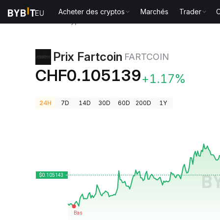
Acheter des cryptos
Marchés
Trader
O
Prix des cryptos
Prix Fartcoin FARTCOIN
Prix Fartcoin
FARTCOIN
CHF0.105139
+1.17%
24H
7D
14D
30D
60D
200D
1Y