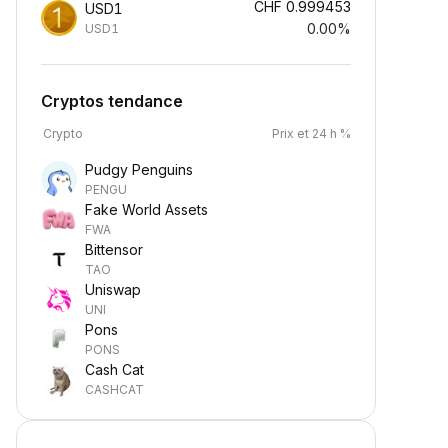
CHF
0.999453
USD1
0.00%
USD1
Cryptos tendance
Crypto
Prix et 24 h %
Pudgy Penguins
PENGU
Fake World Assets
FWA
Bittensor
TAO
Uniswap
UNI
Pons
PONS
Cash Cat
CASHCAT