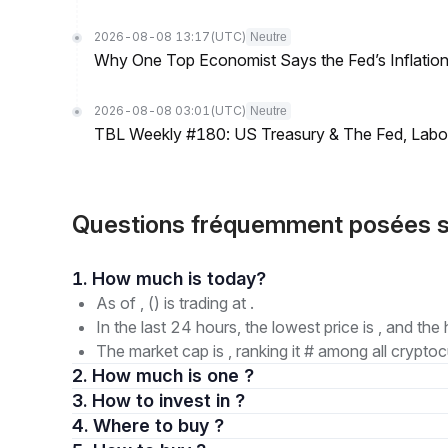
2026-08-08 13:17
(UTC)
Neutre
Why One Top Economist Says the Fed’s Inflation
2026-08-08 03:01
(UTC)
Neutre
TBL Weekly #180: US Treasury & The Fed, Labor 
Questions fréquemment posées s
1. How much is today?
As of , () is trading at .
In the last 24 hours, the lowest price is , and the 
The market cap is , ranking it # among all cryptoc
2. How much is one ?
3. How to invest in ?
4. Where to buy ?