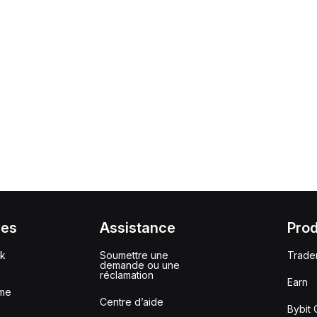
ces
Assistance
Prod
ck
Soumettre une
Trade
demande ou une
réclamation
Earn
me
Centre d’aide
Bybit 