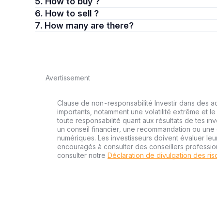
5. How to buy ?
6. How to sell ?
7. How many are there?
Avertissement
Clause de non-responsabilité Investir dans des a
importants, notamment une volatilité extrême et le 
toute responsabilité quant aux résultats de tes inv
un conseil financier, une recommandation ou une o
numériques. Les investisseurs doivent évaluer leu
encouragés à consulter des conseillers professi
consulter notre
Déclaration de divulgation des ri