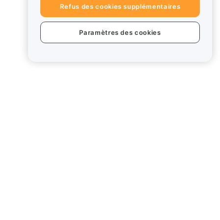
Refus des cookies supplémentaires
Paramètres des cookies
uits
Mentions légales
Politique en matière de
conflits d'intérêts
Résumé de la politique de
garde et d'administration
Card
Informations ESG
Crypto - Livres blancs des
actifs