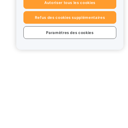
Autoriser tous les cookies
Refus des cookies supplémentaires
Paramètres des cookies
uits
Mentions légales
Politique en matière de
conflits d'intérêts
Résumé de la politique de
garde et d'administration
Card
Informations ESG