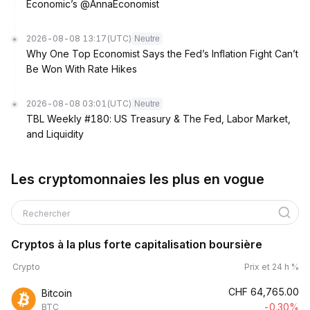
Economic’s @AnnaEconomist
2026-08-08 13:17
(UTC)
Neutre
Why One Top Economist Says the Fed’s Inflation Fight Can’t
Be Won With Rate Hikes
2026-08-08 03:01
(UTC)
Neutre
TBL Weekly #180: US Treasury & The Fed, Labor Market,
and Liquidity
Les cryptomonnaies les plus en vogue
Rechercher
Cryptos à la plus forte capitalisation boursière
Crypto
Prix et 24 h %
CHF
64,765.00
Bitcoin
-0.30%
BTC