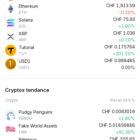
CHF
1,913.59
Ethereum
-0.20%
ETH
CHF
75.93
Solana
+1.90%
SOL
CHF
1.036
XRP
+0.10%
XRP
CHF
0.175764
Tutorial
+301.20%
TUT
CHF
0.999485
USD1
0.00%
USD1
Cryptos tendance
Crypto
Prix et 24 h %
CHF
0.0063016
Pudgy Penguins
+1.80%
PENGU
CHF
0.01856886
Fake World Assets
+91.30%
FWA
CHF
205.65
Bittensor