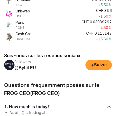
+5.50%
TAO
CHF
3.96
Uniswap
-1.50%
UNI
CHF
0.03089292
Pons
-4.50%
PONS
CHF
0.115142
Cash Cat
+15.60%
CASHCAT
Suis-nous sur les réseaux sociaux
Followers
+
Suivre
@Bybit EU
Questions fréquemment posées sur le
FROG CEO(FROG CEO)
1. How much is today?
As of , () is trading at .