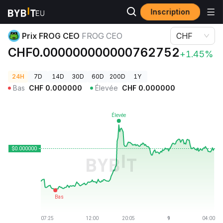
Inscription
Prix des cryptos
Prix FROG CEO FROG CEO
Prix FROG CEO
FROG CEO
CHF
CHF0.000000000000762752
+1.45%
24H
7D
14D
30D
60D
200D
1Y
Bas
CHF
0.000000
Élevée
CHF
0.000000