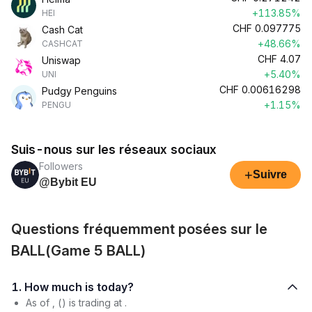
+113.85%
HEI
CHF
0.097775
Cash Cat
+48.66%
CASHCAT
CHF
4.07
Uniswap
+5.40%
UNI
CHF
0.00616298
Pudgy Penguins
+1.15%
PENGU
Suis-nous sur les réseaux sociaux
Followers
+
Suivre
@Bybit EU
Questions fréquemment posées sur le
BALL(Game 5 BALL)
1. How much is today?
As of , () is trading at .