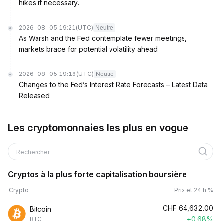
hikes if necessary.
2026-08-05 19:21
(UTC)
Neutre
As Warsh and the Fed contemplate fewer meetings,
markets brace for potential volatility ahead
2026-08-05 19:18
(UTC)
Neutre
Changes to the Fed’s Interest Rate Forecasts – Latest Data
Released
Les cryptomonnaies les plus en vogue
Rechercher
Cryptos à la plus forte capitalisation boursière
Crypto
Prix et 24 h %
CHF
64,632.00
Bitcoin
+0.68%
BTC