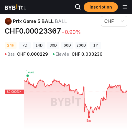
Inscription
Prix des cryptos
Prix Game 5 BALL BALL
Prix Game 5 BALL
BALL
CHF
CHF0.00023367
-0.90%
24H
7D
14D
30D
60D
200D
1Y
Bas
CHF
0.000229
Élevée
CHF
0.000236