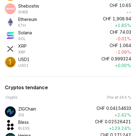
CHF
10.65
Sheboshis
--
SHEB
CHF
1,908.94
Ethereum
+1.85%
ETH
CHF
74.03
Solana
-0.01%
SOL
CHF
1.064
XRP
-1.09%
XRP
CHF
0.999324
USD1
+0.00%
USD1
Cryptos tendance
Crypto
Prix et 24 h %
CHF
0.04154633
ZIGChain
+2.42%
ZIG
CHF
0.02526421
Bless
+129.24%
BLESS
CHF
0.271242
Heima