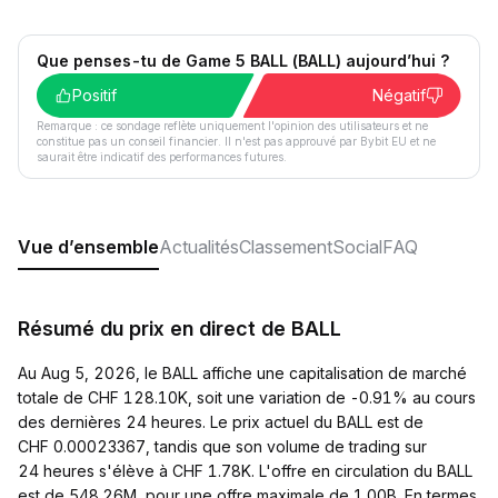
Que penses-tu de Game 5 BALL (BALL) aujourd’hui ?
Positif
Négatif
Remarque : ce sondage reflète uniquement l'opinion des utilisateurs et ne
constitue pas un conseil financier. Il n'est pas approuvé par Bybit EU et ne
saurait être indicatif des performances futures.
Vue d’ensemble
Actualités
Classement
Social
FAQ
Résumé du prix en direct de BALL
Au Aug 5, 2026, le BALL affiche une capitalisation de marché
totale de CHF 128.10K, soit une variation de -0.91% au cours
des dernières 24 heures. Le prix actuel du BALL est de
CHF 0.00023367, tandis que son volume de trading sur
24 heures s'élève à CHF 1.78K. L'offre en circulation du BALL
est de 548.26M, pour une offre maximale de 1.00B. En termes