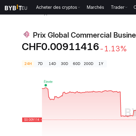
Acheter des cryptos
Marchés
Trader
O
Prix des cryptos
Prix Global Commercial Business 
Prix Global Commercial Busin
CHF0.00911416
-1.13%
24H
7D
14D
30D
60D
200D
1Y