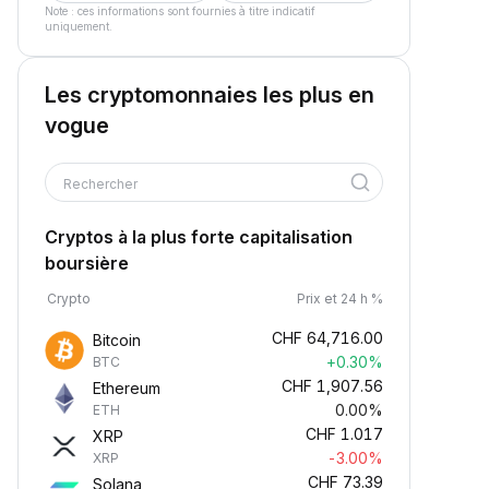
Note : ces informations sont fournies à titre indicatif
uniquement.
Les cryptomonnaies les plus en
vogue
Rechercher
Cryptos à la plus forte capitalisation
boursière
Crypto
Prix et 24 h %
CHF
64,716.00
Bitcoin
+0.30%
BTC
CHF
1,907.56
Ethereum
0.00%
ETH
CHF
1.017
XRP
-3.00%
XRP
CHF
73.39
Solana