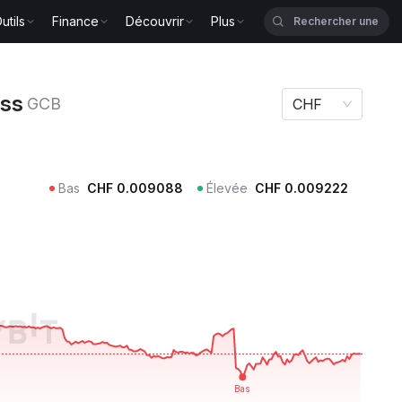
utils
Finance
Découvrir
Plus
GCB
ess
GCB
CHF
Bas
CHF
0.009088
Élevée
CHF
0.009222