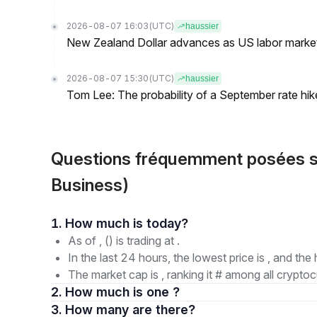
2026-08-07 16:03
(UTC)
haussier
New Zealand Dollar advances as US labor mark
2026-08-07 15:30
(UTC)
haussier
Tom Lee: The probability of a September rate hi
Questions fréquemment posées s
Business)
1. How much is today?
As of , () is trading at .
In the last 24 hours, the lowest price is , and the 
The market cap is , ranking it # among all cryptoc
2. How much is one ?
3. How many are there?