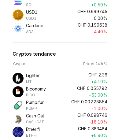
+0.50%
SOL
CHF
0.999745
USD1
0.00%
USD1
CHF
0.199638
Cardano
-4.40%
ADA
Cryptos tendance
Crypto
Prix et 24 h %
CHF
2.36
Lighter
+4.10%
LIT
CHF
0.055792
Biconomy
+53.00%
BICO
CHF
0.00228854
Pump.fun
-1.00%
PUMP
CHF
0.098746
Cash Cat
-18.10%
CASHCAT
CHF
0.383484
Ether.fi
+6.90%
ETHFI