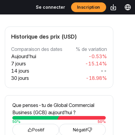
Inscription
Se connecter
Historique des prix (USD)
Comparaison des dates
% de variation
Aujourd'hui
-0.53%
7 jours
-15.14%
14 jours
--
30 jours
-18.98%
Que penses-tu de Global Commercial
Business (GCB) aujourd’hui ?
50
%
50
%
Positif
Négatif