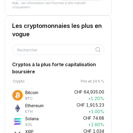
Note : ces informations sont fournies à titre indicatif
uniquement.
Les cryptomonnaies les plus en
vogue
Rechercher
Cryptos à la plus forte capitalisation
boursière
Crypto
Prix et 24 h %
CHF
64,935.00
Bitcoin
+1.20%
BTC
CHF
1,915.23
Ethereum
+1.00%
ETH
CHF
74.68
Solana
+2.60%
SOL
CHF
1.034
XRP