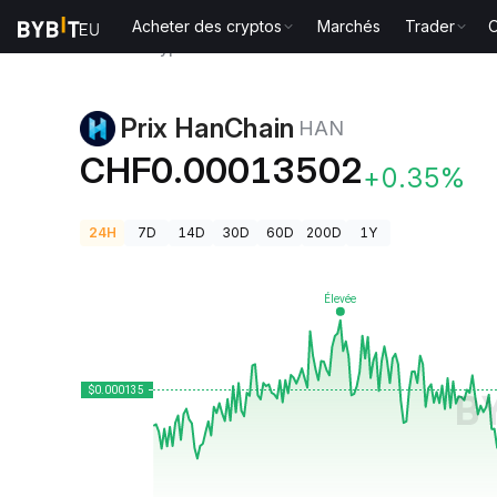
Acheter des cryptos
Marchés
Trader
O
Prix des cryptos
Prix HanChain HAN
Prix HanChain
HAN
CHF0.00013502
+0.35%
24H
7D
14D
30D
60D
200D
1Y