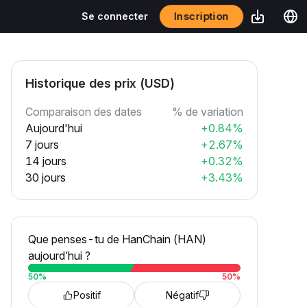
Inscription
Se connecter
Historique des prix (USD)
Comparaison des dates
% de variation
Aujourd'hui
+0.84%
7 jours
+2.67%
14 jours
+0.32%
30 jours
+3.43%
Que penses-tu de HanChain (HAN)
aujourd’hui ?
50
%
50
%
Positif
Négatif