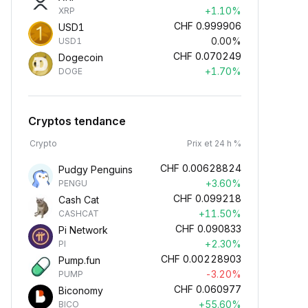
+1.10%
XRP
CHF
0.999906
USD1
0.00%
USD1
CHF
0.070249
Dogecoin
+1.70%
DOGE
Cryptos tendance
Crypto
Prix et 24 h %
CHF
0.00628824
Pudgy Penguins
+3.60%
PENGU
CHF
0.099218
Cash Cat
+11.50%
CASHCAT
CHF
0.090833
Pi Network
+2.30%
PI
CHF
0.00228903
Pump.fun
-3.20%
PUMP
CHF
0.060977
Biconomy
+55.60%
BICO