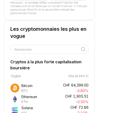
Remarque : ce sondage reflète uniquement l'opinion des
utilisateurs et ne constitue pas un conseil financier. Il n'est pas
approuvé par Bybit EU et ne saurait être indicatif des
performances futures.
Les cryptomonnaies les plus en
vogue
Rechercher
Cryptos à la plus forte capitalisation
boursière
Crypto
Prix et 24 h %
CHF
64,399.00
Bitcoin
-0.60%
BTC
CHF
1,905.51
Ethereum
-0.50%
ETH
CHF
72.86
Solana
-2.10%
SOL