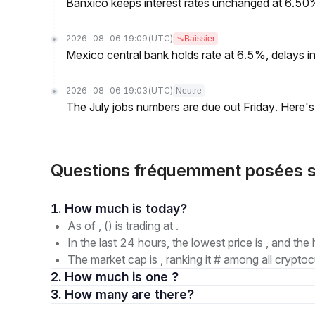
Banxico keeps interest rates unchanged at 6.5
2026-08-06 19:09
(UTC)
Baissier
Mexico central bank holds rate at 6.5%, delays inf
2026-08-06 19:03
(UTC)
Neutre
The July jobs numbers are due out Friday. Here'
Questions fréquemment posées s
1. How much is today?
As of , () is trading at .
In the last 24 hours, the lowest price is , and the 
The market cap is , ranking it # among all cryptoc
2. How much is one ?
3. How many are there?