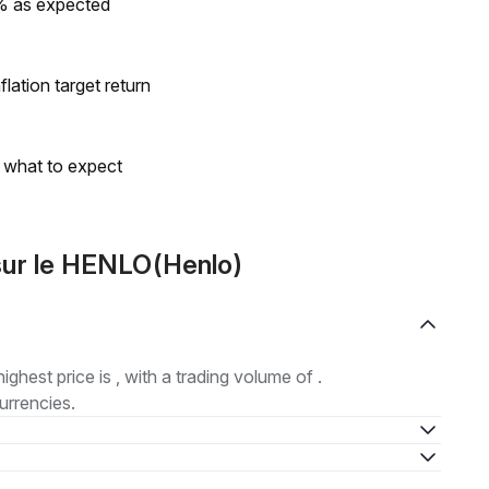
0% as expected
lation target return
s what to expect
ur le HENLO(Henlo)
highest price is , with a trading volume of .
urrencies.