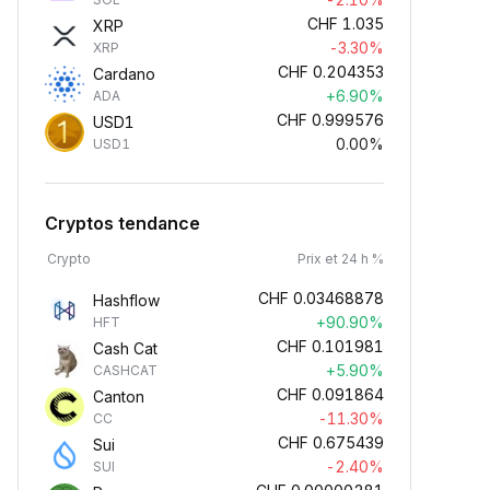
CHF
1.035
XRP
-3.30%
XRP
CHF
0.204353
Cardano
+6.90%
ADA
CHF
0.999576
USD1
0.00%
USD1
Cryptos tendance
Crypto
Prix et 24 h %
CHF
0.03468878
Hashflow
+90.90%
HFT
CHF
0.101981
Cash Cat
+5.90%
CASHCAT
CHF
0.091864
Canton
-11.30%
CC
CHF
0.675439
Sui
-2.40%
SUI