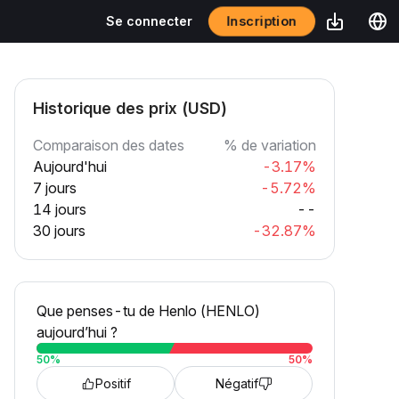
Inscription
Se connecter
Historique des prix (USD)
Comparaison des dates
% de variation
Aujourd'hui
-3.17%
7 jours
-5.72%
14 jours
--
30 jours
-32.87%
Que penses-tu de Henlo (HENLO)
aujourd’hui ?
50
%
50
%
Positif
Négatif