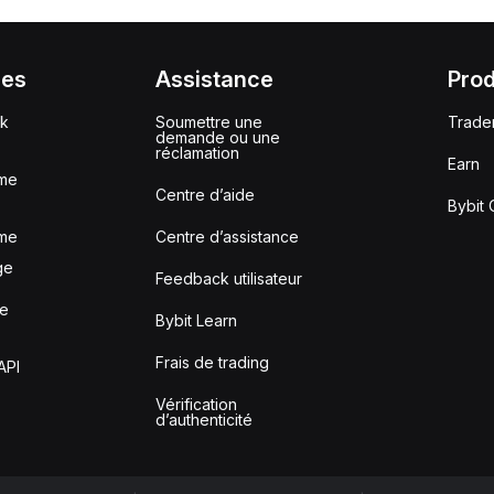
ces
Assistance
Prod
ck
Soumettre une
Trade
demande ou une
réclamation
Earn
me
Centre d’aide
Bybit 
me
Centre d’assistance
ge
Feedback utilisateur
le
Bybit Learn
Frais de trading
API
Vérification
d’authenticité