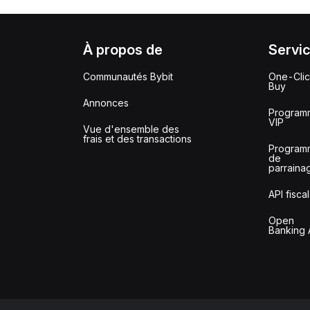
À propos de
Servi
Communautés Bybit
One-Cli
Buy
Annonces
Program
VIP
Vue d'ensemble des
frais et des transactions
Program
de
parraina
API fisca
Open
Banking 