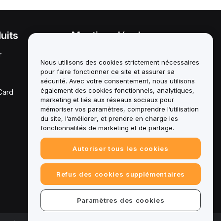
uits
Mentions légales
r
Politique en matière de
conflits d'intérêts
Nous utilisons des cookies strictement nécessaires
pour faire fonctionner ce site et assurer sa
Résumé de la politique de
sécurité. Avec votre consentement, nous utilisons
garde et d'administration
également des cookies fonctionnels, analytiques,
Card
marketing et liés aux réseaux sociaux pour
Informations ESG
mémoriser vos paramètres, comprendre l’utilisation
du site, l’améliorer, et prendre en charge les
Crypto - Livres blancs des
fonctionnalités de marketing et de partage.
actifs
Autoriser tous les cookies
Refus des cookies supplémentaires
Paramètres des cookies