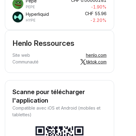
CHF
0.00000281
Pepe
-1.90%
PEPE
CHF
55.96
Hyperliquid
-2.20%
HYPE
Henlo Ressources
Site web
henlo.com
Communauté
tiktok.com
Scanne pour télécharger
l'application
Compatible avec iOS et Android (mobiles et
tablettes)