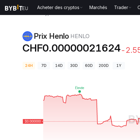
Acheter des cryptos
Marchés
Trader
O
Prix des cryptos
Prix Henlo HENLO
Prix Henlo
HENLO
CHF0.00000021624
-2.5
24H
7D
14D
30D
60D
200D
1Y