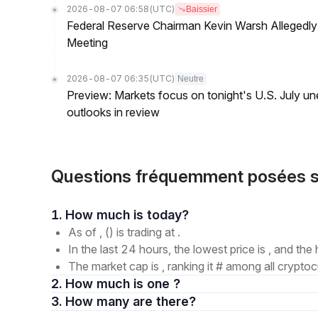
2026-08-07 06:58
(UTC)
Baissier
Federal Reserve Chairman Kevin Warsh Allegedly 
Meeting
2026-08-07 06:35
(UTC)
Neutre
Preview: Markets focus on tonight's U.S. July un
outlooks in review
Questions fréquemment posées 
1. How much is today?
As of , () is trading at .
In the last 24 hours, the lowest price is , and the 
The market cap is , ranking it # among all cryptoc
2. How much is one ?
3. How many are there?