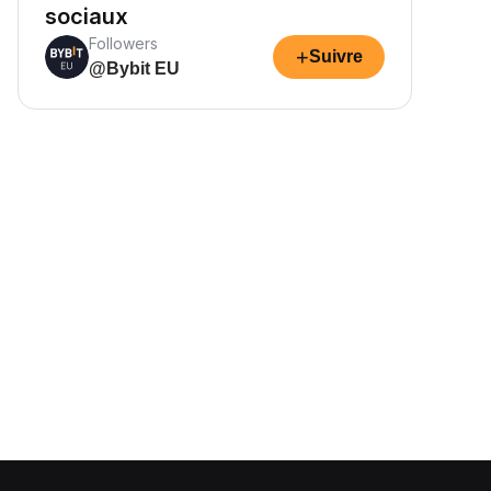
sociaux
Followers
+
Suivre
@Bybit EU