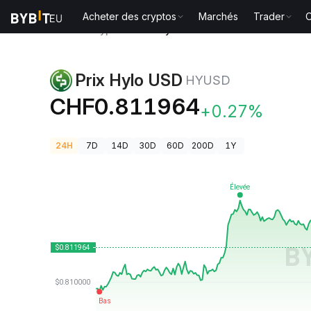
Acheter des cryptos
Marchés
Trader
O
Prix des cryptos
Prix Hylo USD HYUSD
Prix Hylo USD
HYUSD
CHF0.811964
+0.27%
24H
7D
14D
30D
60D
200D
1Y