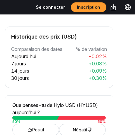
Inscription
Se connecter
Historique des prix (USD)
Comparaison des dates
% de variation
Aujourd'hui
-0.02%
7 jours
+0.08%
14 jours
+0.09%
30 jours
+0.30%
Que penses-tu de Hylo USD (HYUSD)
aujourd’hui ?
50
%
50
%
Positif
Négatif