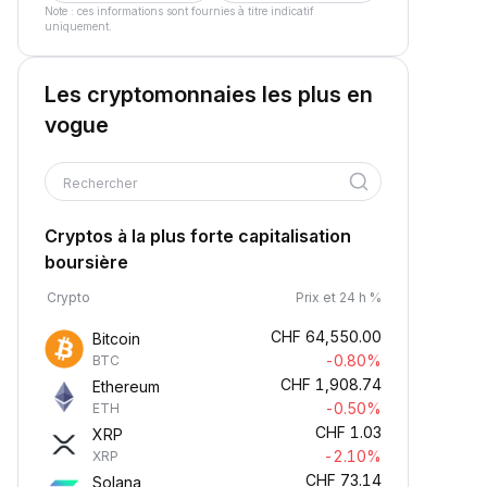
Note : ces informations sont fournies à titre indicatif
uniquement.
Les cryptomonnaies les plus en
vogue
Rechercher
Cryptos à la plus forte capitalisation
boursière
Crypto
Prix et 24 h %
CHF
64,550.00
Bitcoin
-0.80%
BTC
CHF
1,908.74
Ethereum
-0.50%
ETH
CHF
1.03
XRP
-2.10%
XRP
CHF
73.14
Solana