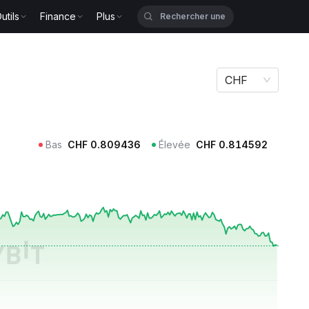
utils
Finance
Plus
CHF
Bas
CHF
0.809436
Élevée
CHF
0.814592