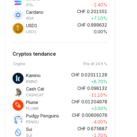
-1.40%
SOL
CHF
0.201551
Cardano
+7.10%
ADA
CHF
0.999632
USD1
0.00%
USD1
Cryptos tendance
Crypto
Prix et 24 h %
CHF
0.02011128
Kamino
+8.70%
KMNO
CHF
0.098132
Cash Cat
-11.10%
CASHCAT
CHF
0.01204978
Plume
+3.00%
PLUME
CHF
0.00606076
Pudgy Penguins
-4.00%
PENGU
CHF
0.675887
Sui
-1.70%
SUI