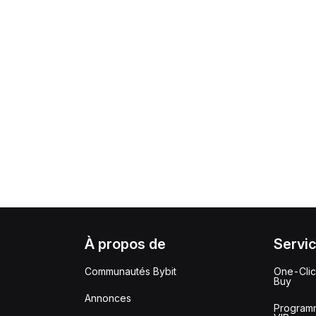
À propos de
Servi
Communautés Bybit
One-Cli
Buy
Annonces
Program