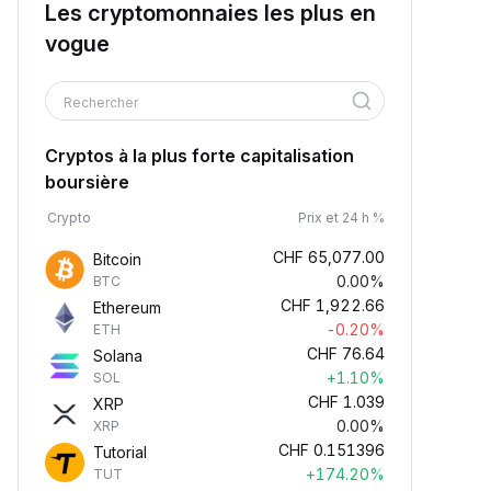
Les cryptomonnaies les plus en
vogue
Rechercher
Cryptos à la plus forte capitalisation
boursière
Crypto
Prix et 24 h %
CHF
65,077.00
Bitcoin
0.00%
BTC
CHF
1,922.66
Ethereum
-0.20%
ETH
CHF
76.64
Solana
+1.10%
SOL
CHF
1.039
XRP
0.00%
XRP
CHF
0.151396
Tutorial
+174.20%
TUT