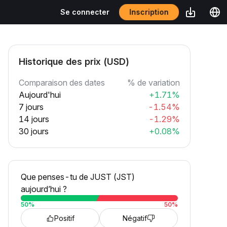
Inscription
Se connecter
Historique des prix (USD)
Comparaison des dates
% de variation
Aujourd'hui
+1.71%
7 jours
-1.54%
14 jours
-1.29%
30 jours
+0.08%
Que penses-tu de JUST (JST)
aujourd’hui ?
50
%
50
%
Positif
Négatif