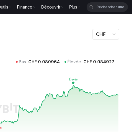
utils
Finance
Découvrir
Plus
CHF
Bas
CHF
0.080964
Élevée
CHF
0.084927