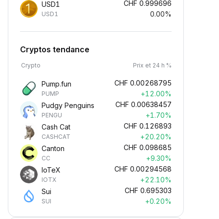
CHF
0.999696
USD1
0.00%
USD1
Cryptos tendance
Crypto
Prix et 24 h %
CHF
0.00268795
Pump.fun
+12.00%
PUMP
CHF
0.00638457
Pudgy Penguins
+1.70%
PENGU
CHF
0.126893
Cash Cat
+20.20%
CASHCAT
CHF
0.098685
Canton
+9.30%
CC
CHF
0.00294568
IoTeX
+22.10%
IOTX
CHF
0.695303
Sui
+0.20%
SUI