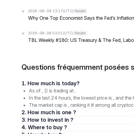
2026-08-08 13:17
(UTC)
Neutre
Why One Top Economist Says the Fed’s Inflation
2026-08-08 03:01
(UTC)
Neutre
TBL Weekly #180: US Treasury & The Fed, Labor 
Questions fréquemment posées s
1. How much is today?
As of , () is trading at .
In the last 24 hours, the lowest price is , and the 
The market cap is , ranking it # among all cryptoc
2. How much is one ?
3. How to invest in ?
4. Where to buy ?