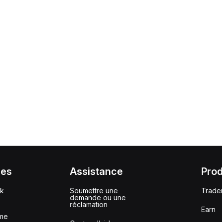
ces
Assistance
Prod
ck
Soumettre une
Trade
demande ou une
réclamation
Earn
me