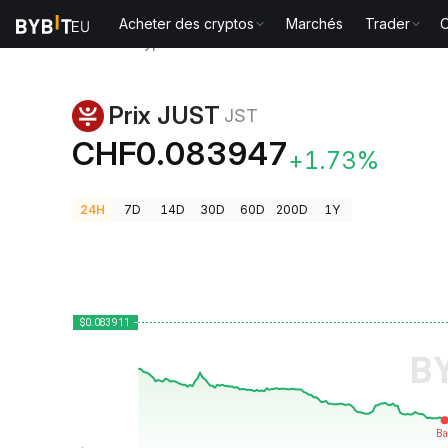
Acheter des cryptos
Marchés
Trader
O
Prix des cryptos
Prix JUST JST
Prix JUST
JST
CHF0.083947
+1.73%
24H
7D
14D
30D
60D
200D
1Y