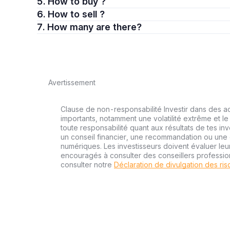
5. How to buy ?
6. How to sell ?
7. How many are there?
Avertissement
Clause de non-responsabilité Investir dans des a
importants, notamment une volatilité extrême et le 
toute responsabilité quant aux résultats de tes inv
un conseil financier, une recommandation ou une o
numériques. Les investisseurs doivent évaluer leu
encouragés à consulter des conseillers professi
consulter notre
Déclaration de divulgation des ri