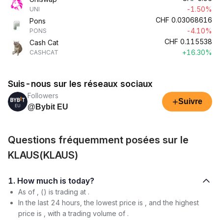
-1.50%
UNI
CHF
0.03068616
Pons
-4.10%
PONS
CHF
0.115538
Cash Cat
+16.30%
CASHCAT
Suis-nous sur les réseaux sociaux
Followers
+
Suivre
@Bybit EU
Questions fréquemment posées sur le
KLAUS(KLAUS)
1. How much is today?
As of , () is trading at .
In the last 24 hours, the lowest price is , and the highest
price is , with a trading volume of .