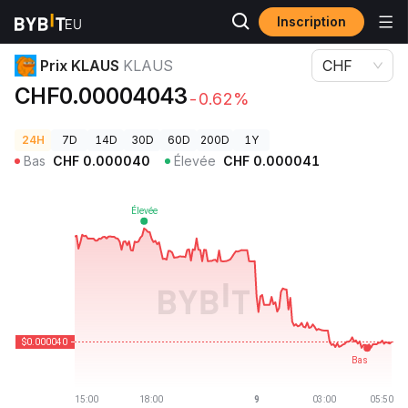
Inscription
Prix des cryptos
Prix KLAUS KLAUS
Prix KLAUS
KLAUS
CHF
CHF0.00004043
-0.62%
24H
7D
14D
30D
60D
200D
1Y
Bas
CHF
0.000040
Élevée
CHF
0.000041