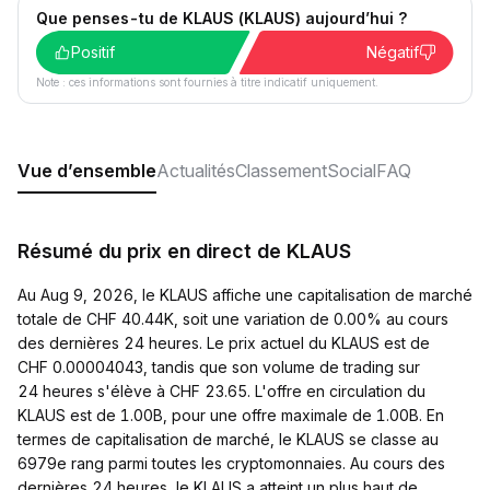
Que penses-tu de KLAUS (KLAUS) aujourd’hui ?
Positif
Négatif
Note : ces informations sont fournies à titre indicatif uniquement.
Vue d’ensemble
Actualités
Classement
Social
FAQ
Résumé du prix en direct de KLAUS
Au Aug 9, 2026, le KLAUS affiche une capitalisation de marché
totale de CHF 40.44K, soit une variation de 0.00% au cours
des dernières 24 heures. Le prix actuel du KLAUS est de
CHF 0.00004043, tandis que son volume de trading sur
24 heures s'élève à CHF 23.65. L'offre en circulation du
KLAUS est de 1.00B, pour une offre maximale de 1.00B. En
termes de capitalisation de marché, le KLAUS se classe au
6979e rang parmi toutes les cryptomonnaies. Au cours des
dernières 24 heures, le KLAUS a atteint un plus haut de