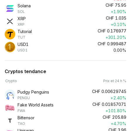
CHF
75.95
Solana
+1.90%
SOL
CHF
1.035
XRP
+0.10%
XRP
CHF
0.176977
Tutorial
+301.20%
TUT
CHF
0.999487
USD1
0.00%
USD1
Cryptos tendance
Crypto
Prix et 24 h %
CHF
0.00629745
Pudgy Penguins
+2.40%
PENGU
CHF
0.01857071
Fake World Assets
+101.80%
FWA
CHF
205.89
Bittensor
+4.70%
TAO
CHF
3.96
Uniswap