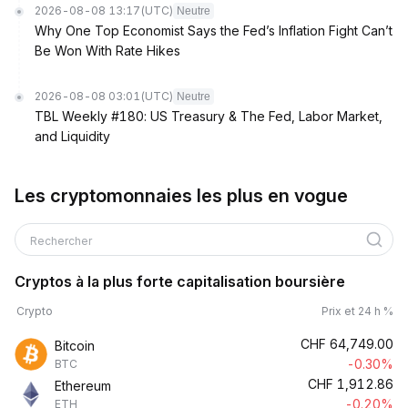
2026-08-08 13:17
(UTC)
Neutre
Why One Top Economist Says the Fed’s Inflation Fight Can’t
Be Won With Rate Hikes
2026-08-08 03:01
(UTC)
Neutre
TBL Weekly #180: US Treasury & The Fed, Labor Market,
and Liquidity
Les cryptomonnaies les plus en vogue
Rechercher
Cryptos à la plus forte capitalisation boursière
Crypto
Prix et 24 h %
CHF
64,749.00
Bitcoin
-0.30%
BTC
CHF
1,912.86
Ethereum
-0.20%
ETH