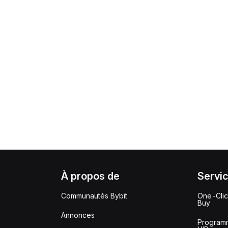
À propos de
Servi
Communautés Bybit
One-Cli
Buy
Annonces
Program