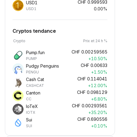
CHF
0.999593
USD1
0.00%
USD1
Cryptos tendance
Crypto
Prix et 24 h %
CHF
0.00259565
Pump.fun
+10.50%
PUMP
CHF
0.00633
Pudgy Penguins
+1.50%
PENGU
CHF
0.114041
Cash Cat
+12.00%
CASHCAT
CHF
0.098129
Canton
+6.80%
CC
CHF
0.00293561
IoTeX
+35.20%
IOTX
CHF
0.690556
Sui
+0.10%
SUI