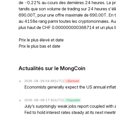
de -0.22% au cours des dernières 24 heures. Le
tandis que son volume de trading sur 24 heures s'é
690.00T, pour une offre maximale de 690.00T. En t
au 4158e rang parmi toutes les cryptomonnaies. Au 
plus haut de CHF 0.000000000368714 et un plu
Prix le plus élevé et date
Prix le plus bas et date
Actualités sur le MongCoin
2026-08-09 04:48
(UTC)
Baissier
Economists generally expect the US annual inflatio
2026-08-08 17:30
(UTC)
haussier
July’s surprisingly weak jobs report coupled with 
Fed to hold interest rates steady at its next m