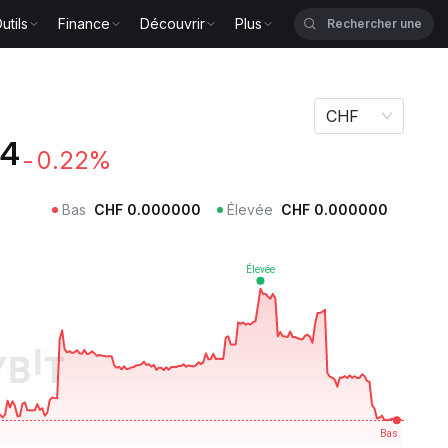
utils
Finance
Découvrir
Plus
CHF
24
-0.22%
Bas
CHF
0.000000
Élevée
CHF
0.000000