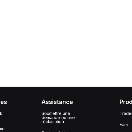
ces
Assistance
Prod
ck
Soumettre une
Trade
demande ou une
réclamation
Earn
me