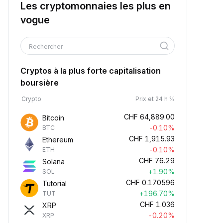
Les cryptomonnaies les plus en
vogue
Rechercher
Cryptos à la plus forte capitalisation
boursière
Crypto
Prix et 24 h %
CHF
64,889.00
Bitcoin
-0.10%
BTC
CHF
1,915.93
Ethereum
-0.10%
ETH
CHF
76.29
Solana
+1.90%
SOL
CHF
0.170596
Tutorial
+196.70%
TUT
CHF
1.036
XRP
-0.20%
XRP