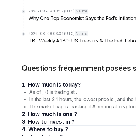
2026-08-08 13:17
(UTC)
Neutre
Why One Top Economist Says the Fed’s Inflation
2026-08-08 03:01
(UTC)
Neutre
TBL Weekly #180: US Treasury & The Fed, Labor 
Questions fréquemment posées 
1. How much is today?
As of , () is trading at .
In the last 24 hours, the lowest price is , and the 
The market cap is , ranking it # among all cryptoc
2. How much is one ?
3. How to invest in ?
4. Where to buy ?