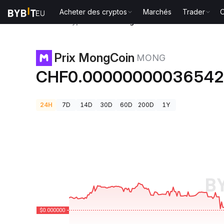
Acheter des cryptos
Marchés
Trader
O
Prix des cryptos
Prix MongCoin MONG
Prix MongCoin
MONG
CHF0.0000000003654
24H
7D
14D
30D
60D
200D
1Y