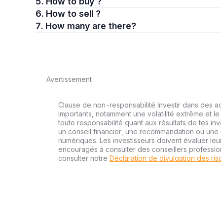
5. How to buy ?
6. How to sell ?
7. How many are there?
Avertissement
Clause de non-responsabilité Investir dans des a
importants, notamment une volatilité extrême et le 
toute responsabilité quant aux résultats de tes inv
un conseil financier, une recommandation ou une o
numériques. Les investisseurs doivent évaluer leu
encouragés à consulter des conseillers professi
consulter notre
Déclaration de divulgation des ri