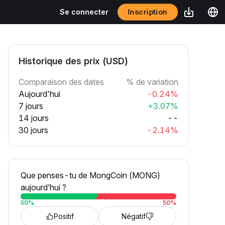
Inscription
Se connecter
Historique des prix (USD)
Comparaison des dates
% de variation
Aujourd'hui
-0.24%
7 jours
+3.07%
14 jours
--
30 jours
-2.14%
Que penses-tu de MongCoin (MONG)
aujourd’hui ?
50
%
50
%
Positif
Négatif