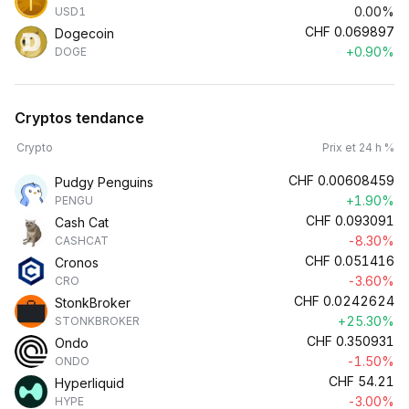
0.00%
USD1
CHF
0.069897
Dogecoin
+0.90%
DOGE
Cryptos tendance
Crypto
Prix et 24 h %
CHF
0.00608459
Pudgy Penguins
+1.90%
PENGU
CHF
0.093091
Cash Cat
-8.30%
CASHCAT
CHF
0.051416
Cronos
-3.60%
CRO
CHF
0.0242624
StonkBroker
+25.30%
STONKBROKER
CHF
0.350931
Ondo
-1.50%
ONDO
CHF
54.21
Hyperliquid
-3.00%
HYPE