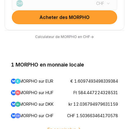
CHF
CHF
Acheter des MORPHO
→
Calculateur de MORPHO en CHF
1 MORPHO en monnaie locale
MORPHO sur EUR
€ 1.6097493498339384
MORPHO sur HUF
Ft 584.447224328531
MORPHO sur DKK
kr 12.036794979631159
MORPHO sur CHF
CHF 1.503663464170578