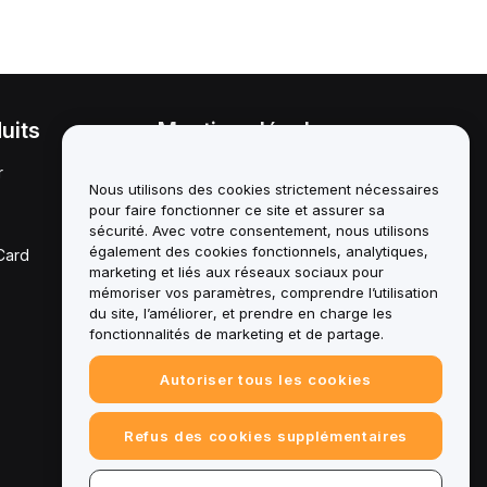
uits
Mentions légales
r
Politique en matière de
conflits d'intérêts
Nous utilisons des cookies strictement nécessaires
pour faire fonctionner ce site et assurer sa
Résumé de la politique de
sécurité. Avec votre consentement, nous utilisons
garde et d'administration
également des cookies fonctionnels, analytiques,
Card
marketing et liés aux réseaux sociaux pour
Informations ESG
mémoriser vos paramètres, comprendre l’utilisation
du site, l’améliorer, et prendre en charge les
Crypto - Livres blancs des
fonctionnalités de marketing et de partage.
actifs
Autoriser tous les cookies
Refus des cookies supplémentaires