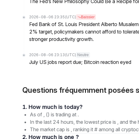
The Fed’s New Philosophy Could Be a Recipe for I
2026-08-06 23:35
(UTC)
Baissier
Fed Bank of St. Louis President Alberto Musalem s
2% target, policymakers cannot afford to tolerate h
stronger productivity growth.
2026-08-06 23:13
(UTC)
Neutre
July US jobs report due; Bitcoin reaction eyed
Questions fréquemment posées 
1. How much is today?
As of , () is trading at .
In the last 24 hours, the lowest price is , and the 
The market cap is , ranking it # among all cryptoc
2. How much is one ?