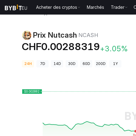
Acheter des cryptos
Marchés
Trader
O
Prix des cryptos
Prix Nutcash NCASH
Prix Nutcash
NCASH
CHF0.00288319
+3.05%
24H
7D
14D
30D
60D
200D
1Y