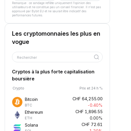
Remarque : ce sondage reflète uniquement l'opinion des
utilisateurs et ne constitue pas un conseil financier. Il n'est pas
approuvé par Bybit EU et ne saurait être indicatif des
performances futures.
Les cryptomonnaies les plus en
vogue
Rechercher
Cryptos à la plus forte capitalisation
boursière
Crypto
Prix et 24 h %
CHF
64,255.00
Bitcoin
-0.40%
BTC
CHF
1,896.55
Ethereum
0.00%
ETH
CHF
72.61
Solana
-1.20%
SOL