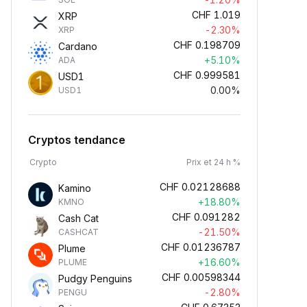
CHF
1.019
XRP
-2.30%
XRP
CHF
0.198709
Cardano
+5.10%
ADA
CHF
0.999581
USD1
0.00%
USD1
Cryptos tendance
Crypto
Prix et 24 h %
CHF
0.02128688
Kamino
+18.80%
KMNO
CHF
0.091282
Cash Cat
-21.50%
CASHCAT
CHF
0.01236787
Plume
+16.60%
PLUME
CHF
0.00598344
Pudgy Penguins
-2.80%
PENGU