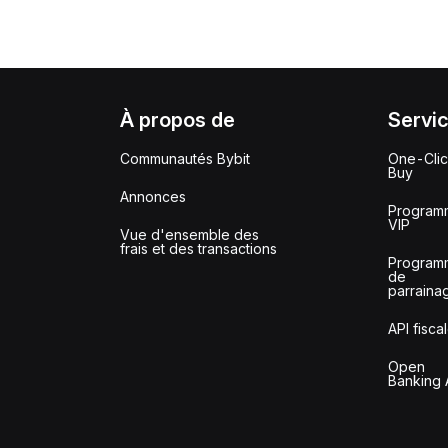
À propos de
Servi
Communautés Bybit
One-Cli
Buy
Annonces
Program
VIP
Vue d'ensemble des
frais et des transactions
Program
de
parraina
API fisca
Open
Banking 