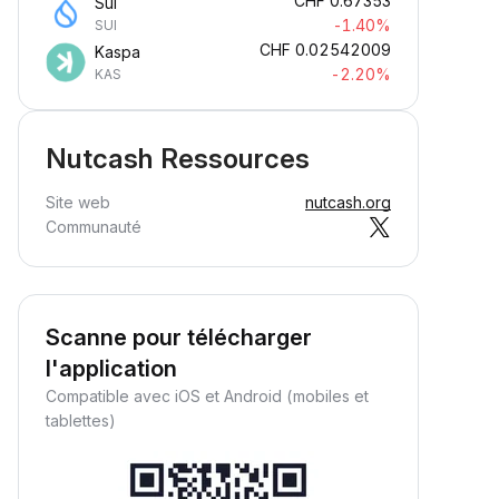
CHF
0.67353
Sui
-1.40%
SUI
CHF
0.02542009
Kaspa
-2.20%
KAS
Nutcash Ressources
Site web
nutcash.org
Communauté
Scanne pour télécharger
l'application
Compatible avec iOS et Android (mobiles et
tablettes)