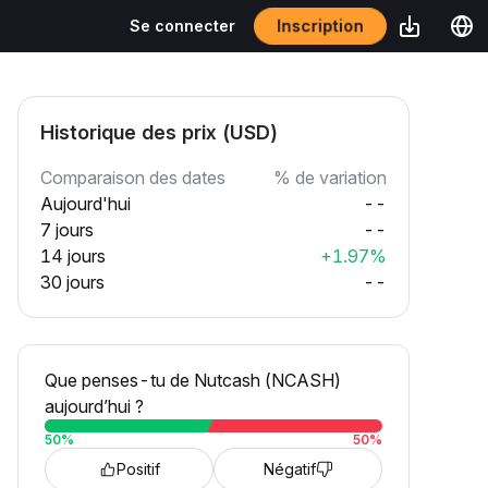
Inscription
Se connecter
Historique des prix (USD)
Comparaison des dates
% de variation
Aujourd'hui
--
7 jours
--
14 jours
+1.97%
30 jours
--
Que penses-tu de Nutcash (NCASH)
aujourd’hui ?
50
%
50
%
Positif
Négatif