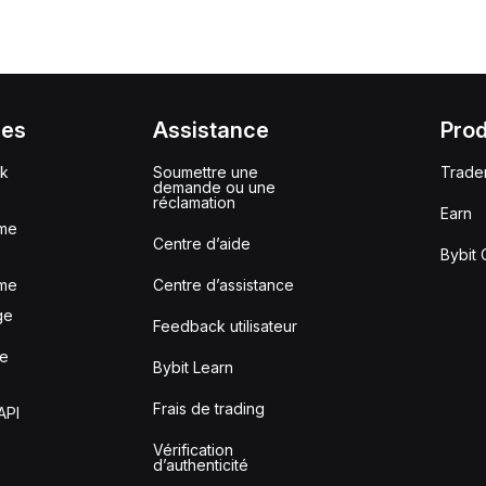
ces
Assistance
Prod
ck
Soumettre une
Trade
demande ou une
réclamation
Earn
me
Centre d’aide
Bybit 
me
Centre d’assistance
ge
Feedback utilisateur
le
Bybit Learn
Frais de trading
API
Vérification
d’authenticité