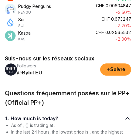
CHF
0.00604847
Pudgy Penguins
-3.50%
PENGU
CHF
0.673247
Sui
-2.20%
SUI
CHF
0.02565532
Kaspa
-2.00%
KAS
Suis-nous sur les réseaux sociaux
Followers
+
Suivre
@Bybit EU
Questions fréquemment posées sur le PP+
(Official PP+)
1. How much is today?
As of , () is trading at .
In the last 24 hours, the lowest price is , and the highest