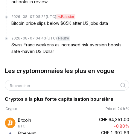
outlooks in review
2026-08-07 05:22
(UTC)
Baissier
Bitcoin price slips below $65K after US jobs data
2026-08-07 04:43
(UTC)
Neutre
Swiss Franc weakens as increased risk aversion boosts
safe-haven US Dollar
Les cryptomonnaies les plus en vogue
Rechercher
Cryptos à la plus forte capitalisation boursière
Crypto
Prix et 24 h %
CHF
64,351.00
Bitcoin
-0.80%
BTC
CHF
1,902.69
Ethereum