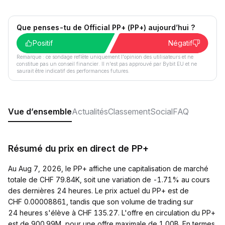
Que penses-tu de Official PP+ (PP+) aujourd’hui ?
Positif
Négatif
Remarque : ce sondage reflète uniquement l'opinion des utilisateurs et ne
constitue pas un conseil financier. Il n'est pas approuvé par Bybit EU et ne
saurait être indicatif des performances futures.
Vue d’ensemble
Actualités
Classement
Social
FAQ
Résumé du prix en direct de PP+
Au Aug 7, 2026, le PP+ affiche une capitalisation de marché
totale de CHF 79.84K, soit une variation de -1.71% au cours
des dernières 24 heures. Le prix actuel du PP+ est de
CHF 0.00008861, tandis que son volume de trading sur
24 heures s'élève à CHF 135.27. L'offre en circulation du PP+
est de 900.99M, pour une offre maximale de 1.00B. En termes