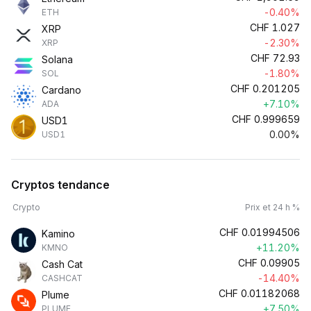
-0.40%
ETH
CHF
1.027
XRP
-2.30%
XRP
CHF
72.93
Solana
-1.80%
SOL
CHF
0.201205
Cardano
+7.10%
ADA
CHF
0.999659
USD1
0.00%
USD1
Cryptos tendance
Crypto
Prix et 24 h %
CHF
0.01994506
Kamino
+11.20%
KMNO
CHF
0.09905
Cash Cat
-14.40%
CASHCAT
CHF
0.01182068
Plume
+7.50%
PLUME