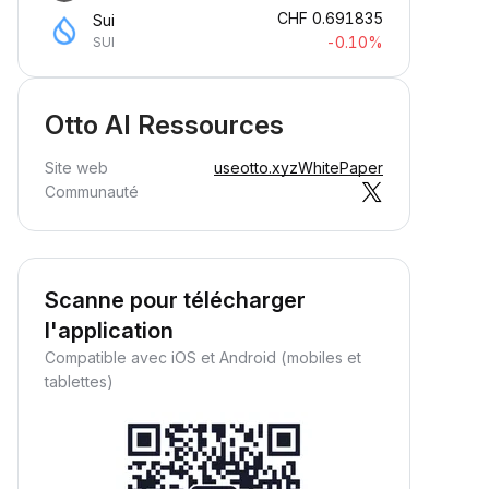
CHF
0.691835
Sui
-0.10%
SUI
Otto AI Ressources
Site web
useotto.xyz
WhitePaper
Communauté
Scanne pour télécharger
l'application
Compatible avec iOS et Android (mobiles et
tablettes)