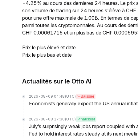
-4.25% au cours des dernières 24 heures. Le prix
son volume de trading sur 24 heures s'élève à CHF 
pour une offre maximale de 1.00B. En termes de cap
parmi toutes les cryptomonnaies. Au cours des derni
CHF 0.00061715 et un plus bas de CHF 0.000595
Prix le plus élevé et date
Prix le plus bas et date
Actualités sur le Otto AI
2026-08-09 04:48
(UTC)
Baissier
Economists generally expect the US annual inflatio
2026-08-08 17:30
(UTC)
haussier
July’s surprisingly weak jobs report coupled with 
Fed to hold interest rates steady at its next m