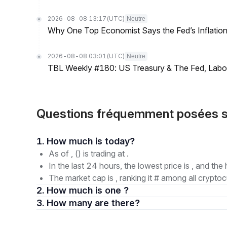
2026-08-08 13:17
(UTC)
Neutre
Why One Top Economist Says the Fed’s Inflation
2026-08-08 03:01
(UTC)
Neutre
TBL Weekly #180: US Treasury & The Fed, Labor 
Questions fréquemment posées s
1. How much is today?
As of , () is trading at .
In the last 24 hours, the lowest price is , and the 
The market cap is , ranking it # among all cryptoc
2. How much is one ?
3. How many are there?