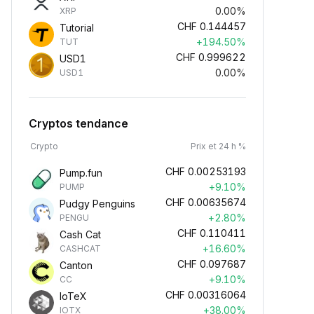
0.00%
XRP
CHF
0.144457
Tutorial
+194.50%
TUT
CHF
0.999622
USD1
0.00%
USD1
Cryptos tendance
Crypto
Prix et 24 h %
CHF
0.00253193
Pump.fun
+9.10%
PUMP
CHF
0.00635674
Pudgy Penguins
+2.80%
PENGU
CHF
0.110411
Cash Cat
+16.60%
CASHCAT
CHF
0.097687
Canton
+9.10%
CC
CHF
0.00316064
IoTeX
+38.00%
IOTX