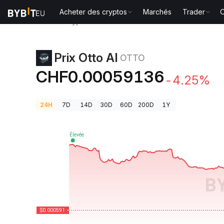
Acheter des cryptos
Marchés
Trader
O
Prix des cryptos
Prix Otto AI OTTO
Prix Otto AI
OTTO
CHF0.00059136
-4.25%
24H
7D
14D
30D
60D
200D
1Y