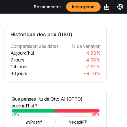
Inscription
Se connecter
Historique des prix (USD)
Comparaison des dates
% de variation
Aujourd'hui
-4.33%
7 jours
-4.08%
14 jours
-7.31%
30 jours
-9.16%
Que penses-tu de Otto AI (OTTO)
aujourd’hui ?
50
%
50
%
Positif
Négatif