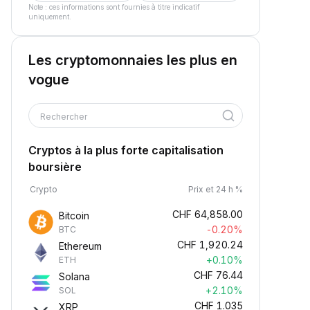
Note : ces informations sont fournies à titre indicatif
uniquement.
Les cryptomonnaies les plus en
vogue
Rechercher
Cryptos à la plus forte capitalisation
boursière
Crypto
Prix et 24 h %
CHF
64,858.00
Bitcoin
-0.20%
BTC
CHF
1,920.24
Ethereum
+0.10%
ETH
CHF
76.44
Solana
+2.10%
SOL
CHF
1.035
XRP