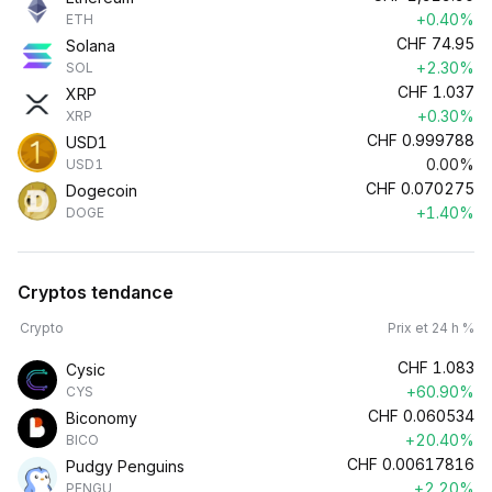
+0.40%
ETH
CHF
74.95
Solana
+2.30%
SOL
CHF
1.037
XRP
+0.30%
XRP
CHF
0.999788
USD1
0.00%
USD1
CHF
0.070275
Dogecoin
+1.40%
DOGE
Cryptos tendance
Crypto
Prix et 24 h %
CHF
1.083
Cysic
+60.90%
CYS
CHF
0.060534
Biconomy
+20.40%
BICO
CHF
0.00617816
Pudgy Penguins
+2.20%
PENGU