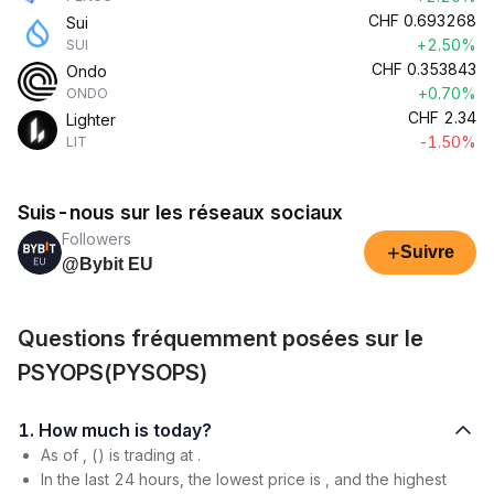
CHF
0.693268
Sui
+2.50%
SUI
CHF
0.353843
Ondo
+0.70%
ONDO
CHF
2.34
Lighter
-1.50%
LIT
Suis-nous sur les réseaux sociaux
Followers
+
Suivre
@Bybit EU
Questions fréquemment posées sur le
PSYOPS(PYSOPS)
1. How much is today?
As of , () is trading at .
In the last 24 hours, the lowest price is , and the highest