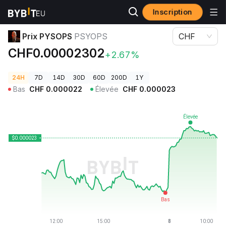
Inscription
Prix des cryptos
Prix PYSOPS PSYOPS
Prix PYSOPS
PSYOPS
CHF
CHF0.00002302
+2.67%
24H
7D
14D
30D
60D
200D
1Y
Bas
CHF
0.000022
Élevée
CHF
0.000023