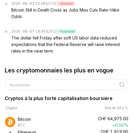
2026-08-07 23:28
(UTC)
Baissier
Bitcoin Still in Death Cross as Jobs Miss Cuts Rate-Hike
Odds
2026-08-07 19:45
(UTC)
haussier
The dollar fell Friday after soft US labor data reduced
expectations that the Federal Reserve will raise interest
rates in the near term.
Les cryptomonnaies les plus en vogue
Rechercher
Cryptos à la plus forte capitalisation boursière
Crypto
Prix et 24 h %
CHF
64,975.00
Bitcoin
+0.50%
BTC
CHF
1,919.90
Ethereum