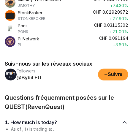
+74.30%
JIMOTHY
CHF
0.02920972
StonkBroker
+27.90%
STONKBROKER
CHF
0.03115302
Pons
+21.00%
PONS
CHF
0.091194
Pi Network
+3.60%
PI
Suis-nous sur les réseaux sociaux
Followers
+
Suivre
@Bybit EU
Questions fréquemment posées sur le
QUEST(RavenQuest)
1. How much is today?
As of , () is trading at .