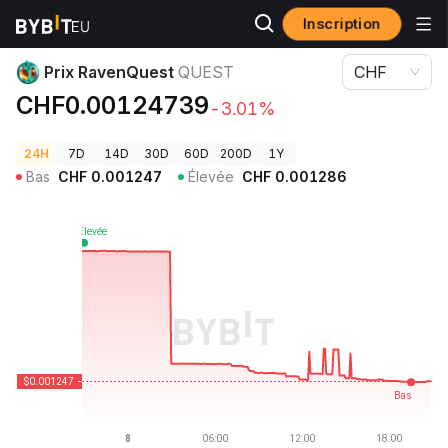
Inscription
Prix des cryptos
Prix RavenQuest QUEST
Prix RavenQuest
QUEST
CHF
CHF0.00124739
-3.01%
24H
7D
14D
30D
60D
200D
1Y
Bas
CHF
0.001247
Élevée
CHF
0.001286