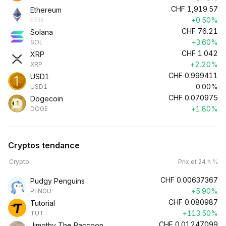
CHF
1,919.57
Ethereum
+0.50%
ETH
CHF
76.21
Solana
+3.60%
SOL
CHF
1.042
XRP
+2.20%
XRP
CHF
0.999411
USD1
0.00%
USD1
CHF
0.070975
Dogecoin
+1.80%
DOGE
Cryptos tendance
Crypto
Prix et 24 h %
CHF
0.00637367
Pudgy Penguins
+5.90%
PENGU
CHF
0.080987
Tutorial
+113.50%
TUT
CHF
0.01247099
Jimothy The Raccoon