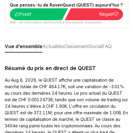
Que penses-tu de RavenQuest (QUEST) aujourd’hui ?
Positif
Négatif
Note : ces informations sont fournies à titre indicatif uniquement.
Vue d’ensemble
Actualités
Classement
Social
FAQ
Résumé du prix en direct de QUEST
Au Aug 8, 2026, le QUEST affiche une capitalisation de
marché totale de CHF 464.17K, soit une variation de -3.01%
au cours des dernières 24 heures. Le prix actuel du QUEST
est de CHF 0.00124739, tandis que son volume de trading sur
24 heures s'élève à CHF 1.90K. L'offre en circulation du
QUEST est de 372.11M, pour une offre maximale de 1.00B. En
termes de capitalisation de marché, le QUEST se classe au
3454e rang parmi toutes les cryptomonnaies. Au cours des
dernières 24 heures, le QUEST a atteint un plus haut de