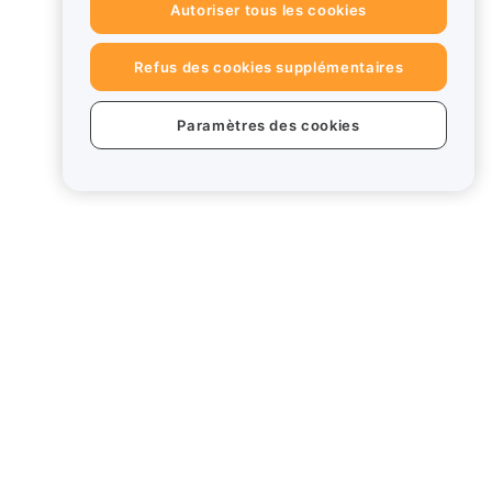
Autoriser tous les cookies
Refus des cookies supplémentaires
Paramètres des cookies
uits
Mentions légales
Politique en matière de
conflits d'intérêts
Résumé de la politique de
garde et d'administration
Card
Informations ESG