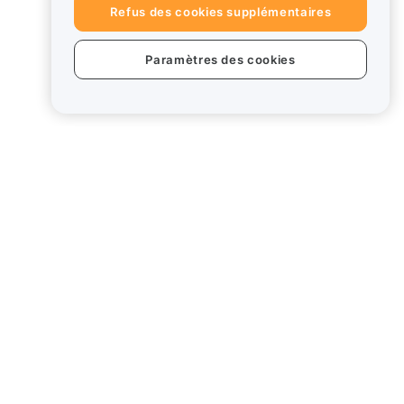
Refus des cookies supplémentaires
Paramètres des cookies
uits
Mentions légales
Politique en matière de
conflits d'intérêts
Résumé de la politique de
garde et d'administration
Card
Informations ESG
Crypto - Livres blancs des
actifs