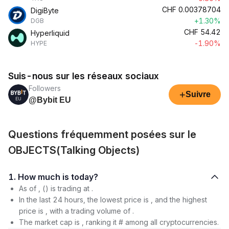
CHF
0.00378704
DigiByte
+1.30%
DGB
CHF
54.42
Hyperliquid
-1.90%
HYPE
Suis-nous sur les réseaux sociaux
Followers
+
Suivre
@Bybit EU
Questions fréquemment posées sur le
OBJECTS(Talking Objects)
1. How much is today?
As of , () is trading at .
In the last 24 hours, the lowest price is , and the highest
price is , with a trading volume of .
The market cap is , ranking it # among all cryptocurrencies.