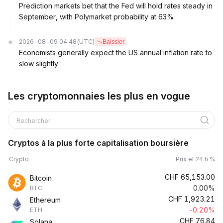
Prediction markets bet that the Fed will hold rates steady in
September, with Polymarket probability at 63%
2026-08-09 04:48
(UTC)
Baissier
Economists generally expect the US annual inflation rate to
slow slightly.
Les cryptomonnaies les plus en vogue
Rechercher
Cryptos à la plus forte capitalisation boursière
Crypto
Prix et 24 h %
CHF
65,153.00
Bitcoin
0.00%
BTC
CHF
1,923.21
Ethereum
-0.20%
ETH
CHF
76.84
Solana