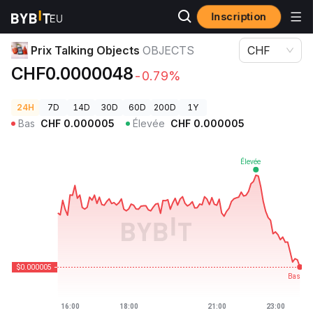
Inscription
Prix des cryptos
Prix Talking Objects OBJECTS
Prix Talking Objects
OBJECTS
CHF
CHF0.0000048
-0.79%
24H
7D
14D
30D
60D
200D
1Y
Bas
CHF
0.000005
Élevée
CHF
0.000005