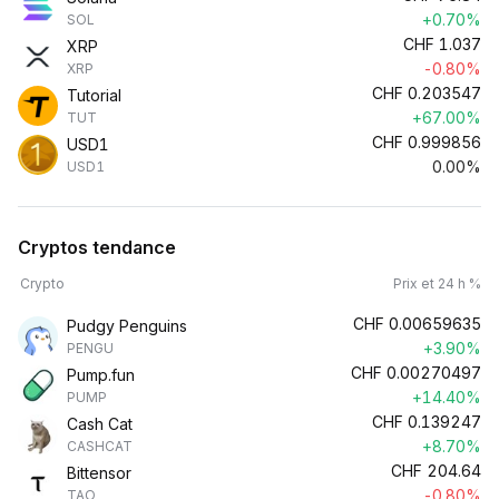
+0.70%
SOL
CHF
1.037
XRP
-0.80%
XRP
CHF
0.203547
Tutorial
+67.00%
TUT
CHF
0.999856
USD1
0.00%
USD1
Cryptos tendance
Crypto
Prix et 24 h %
CHF
0.00659635
Pudgy Penguins
+3.90%
PENGU
CHF
0.00270497
Pump.fun
+14.40%
PUMP
CHF
0.139247
Cash Cat
+8.70%
CASHCAT
CHF
204.64
Bittensor
-0.80%
TAO