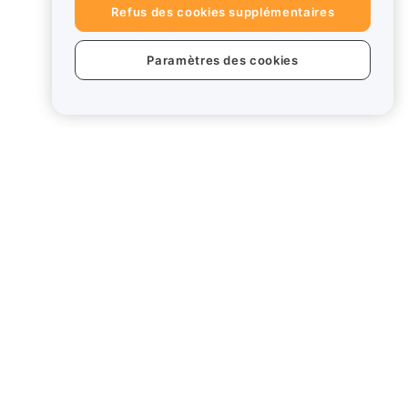
Refus des cookies supplémentaires
Paramètres des cookies
uits
Mentions légales
Politique en matière de
conflits d'intérêts
Résumé de la politique de
garde et d'administration
Card
Informations ESG
Crypto - Livres blancs des
actifs