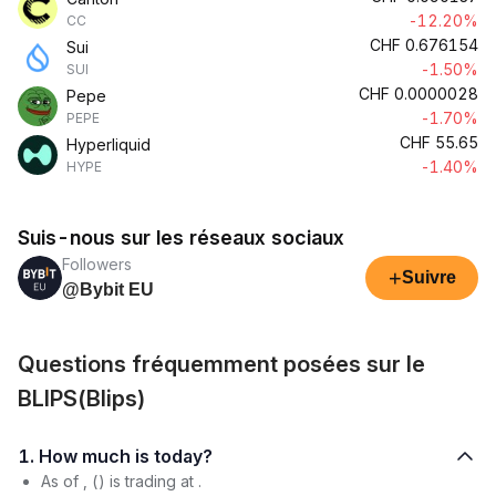
-12.20%
CC
CHF
0.676154
Sui
-1.50%
SUI
CHF
0.0000028
Pepe
-1.70%
PEPE
CHF
55.65
Hyperliquid
-1.40%
HYPE
Suis-nous sur les réseaux sociaux
Followers
+
Suivre
@Bybit EU
Questions fréquemment posées sur le
BLIPS(Blips)
1. How much is today?
As of , () is trading at .