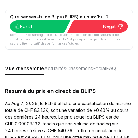
Que penses-tu de Blips (BLIPS) aujourd’hui ?
Positif
Négatif
Remarque : ce sondage reflète uniquement l'opinion des utilisateurs et ne
constitue pas un conseil financier. Il n'est pas approuvé par Bybit EU et ne
saurait être indicatif des performances futures.
Vue d’ensemble
Actualités
Classement
Social
FAQ
Résumé du prix en direct de BLIPS
Au Aug 7, 2026, le BLIPS affiche une capitalisation de marché
totale de CHF 83.13K, soit une variation de +0.40% au cours
des dernières 24 heures. Le prix actuel du BLIPS est de
CHF 0.00008332, tandis que son volume de trading sur
24 heures s'élève à CHF 540.76. L'offre en circulation du
BLIPS est de 997.66M, pour une offre maximale de 1.00B. En