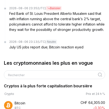
2026-08-06 23:35
(UTC)
Baissier
Fed Bank of St. Louis President Alberto Musalem said that
with inflation running above the central bank’s 2% target,
policymakers cannot afford to tolerate higher inflation while
they wait for the possibility of stronger productivity growth.
2026-08-06 23:13
(UTC)
Neutre
July US jobs report due; Bitcoin reaction eyed
Les cryptomonnaies les plus en vogue
Rechercher
Cryptos à la plus forte capitalisation boursière
Crypto
Prix et 24 h %
CHF
64,305.00
Bitcoin
-0.30%
BTC