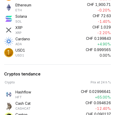
CHF
1,900.71
Ethereum
-0.20%
ETH
CHF
72.63
Solana
-1.40%
SOL
CHF
1.029
XRP
-2.20%
XRP
CHF
0.199843
Cardano
+4.90%
ADA
CHF
0.999565
USD1
0.00%
USD1
Cryptos tendance
Crypto
Prix et 24 h %
CHF
0.02996641
Hashflow
+65.00%
HFT
CHF
0.094626
Cash Cat
-12.40%
CASHCAT
CHF
0.090137
Canton