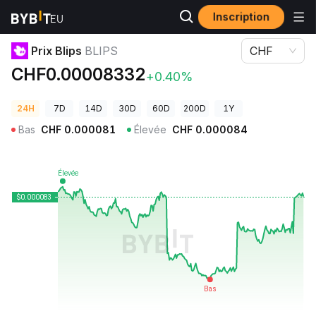
Inscription
Prix des cryptos
Prix Blips BLIPS
Prix Blips
BLIPS
CHF
CHF0.00008332
+0.40%
24H
7D
14D
30D
60D
200D
1Y
Bas
CHF
0.000081
Élevée
CHF
0.000084