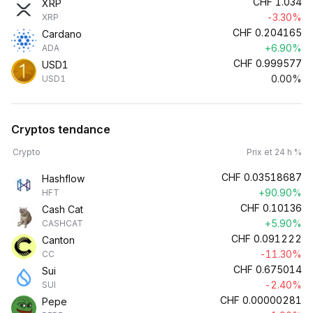
CHF
1.034
XRP
-3.30%
XRP
CHF
0.204165
Cardano
+6.90%
ADA
CHF
0.999577
USD1
0.00%
USD1
Cryptos tendance
Crypto
Prix et 24 h %
CHF
0.03518687
Hashflow
+90.90%
HFT
CHF
0.10136
Cash Cat
+5.90%
CASHCAT
CHF
0.091222
Canton
-11.30%
CC
CHF
0.675014
Sui
-2.40%
SUI
CHF
0.00000281
Pepe