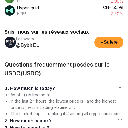
-1.90%
PEPE
CHF
55.98
Hyperliquid
-2.20%
HYPE
Suis-nous sur les réseaux sociaux
Followers
+
Suivre
@Bybit EU
Questions fréquemment posées sur le
USDC(USDC)
1. How much is today?
As of , () is trading at .
In the last 24 hours, the lowest price is , and the highest
price is , with a trading volume of .
The market cap is , ranking it # among all cryptocurrencies.
2. How much is one ?
3. How to invest in ?