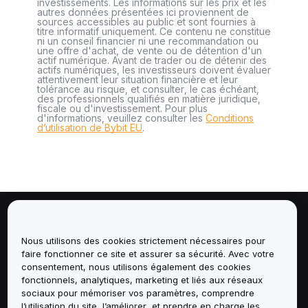
investissements. Les informations sur les prix et les
autres données présentées ici proviennent de
sources accessibles au public et sont fournies à
titre informatif uniquement. Ce contenu ne constitue
ni un conseil financier ni une recommandation ou
une offre d'achat, de vente ou de détention d'un
actif numérique. Avant de trader ou de détenir des
actifs numériques, les investisseurs doivent évaluer
attentivement leur situation financière et leur
tolérance au risque, et consulter, le cas échéant,
des professionnels qualifiés en matière juridique,
fiscale ou d'investissement. Pour plus
d'informations, veuillez consulter les
Conditions
d’utilisation de Bybit EU
.
À propos de
Nous utilisons des cookies strictement nécessaires pour
faire fonctionner ce site et assurer sa sécurité. Avec votre
Services
consentement, nous utilisons également des cookies
fonctionnels, analytiques, marketing et liés aux réseaux
Assistance
sociaux pour mémoriser vos paramètres, comprendre
l’utilisation du site, l’améliorer, et prendre en charge les