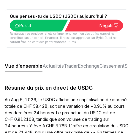
Que penses-tu de USDC (USDC) aujourd’hui ?
Positif
Négatif
Remarque : ce sondage reflète uniquement l'opinion des utilisateurs et ne
constitue pas un conseil financier. Il n'est pas approuvé par Bybit EU et ne
saurait être indicatif des performances futures.
Vue d’ensemble
Actualités
Trader
Exchange
Classement
Soc
Résumé du prix en direct de USDC
Au Aug 6, 2026, le USDC affiche une capitalisation de marché
totale de CHF 58.42B, soit une variation de +0.91% au cours
des dernières 24 heures. Le prix actuel du USDC est de
CHF 0.812108, tandis que son volume de trading sur
24 heures s'élève à CHF 8.78B. L'offre en circulation du USDC
est de 71.94B, pour une offre maximale de --. En termes de