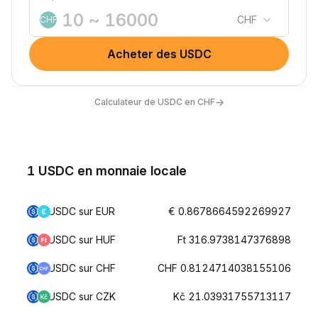
CHF
CHF
Acheter des USDC
→
Calculateur de USDC en CHF
1 USDC en monnaie locale
USDC sur EUR
€ 0.8678664592269927
USDC sur HUF
Ft 316.9738147376898
USDC sur CHF
CHF 0.8124714038155106
USDC sur CZK
Kč 21.03931755713117