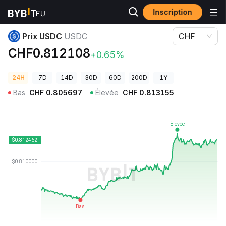
Inscription
Prix des cryptos
Prix USDC USDC
Prix USDC
USDC
CHF
CHF0.812108
+0.65%
24H
7D
14D
30D
60D
200D
1Y
Bas
CHF
0.805697
Élevée
CHF
0.813155