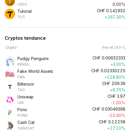
0.00%
USD1
CHF
0.141932
Tutorial
+267.30%
TUT
Cryptos tendance
Crypto
Prix et 24 h %
CHF
0.00632333
Pudgy Penguins
+3.30%
PENGU
CHF
0.02330225
Fake World Assets
+128.80%
FWA
CHF
209.39
Bittensor
+6.70%
TAO
CHF
3.97
Uniswap
-1.00%
UNI
CHF
0.03049398
Pons
-10.40%
PONS
CHF
0.12258
Cash Cat
+27.10%
CASHCAT