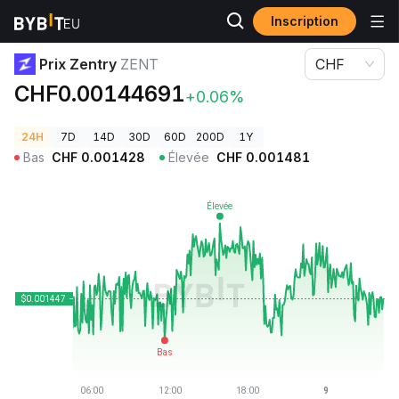
Inscription
Prix des cryptos
Prix Zentry ZENT
Prix Zentry
ZENT
CHF
CHF0.00144691
+0.06%
24H
7D
14D
30D
60D
200D
1Y
Bas
CHF
0.001428
Élevée
CHF
0.001481