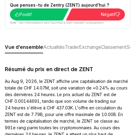
Que penses-tu de Zentry (ZENT) aujourd’hui ?
Positif
Négatif
Note : ces informations sont fournies à titre indicatif uniquement.
Vue d’ensemble
Actualités
Trader
Exchange
Classement
Soc
Résumé du prix en direct de ZENT
Au Aug 9, 2026, le ZENT affiche une capitalisation de marché
totale de CHF 14.07M, soit une variation de +0.24% au cours
des dernières 24 heures. Le prix actuel du ZENT est de
CHF 0.00144691, tandis que son volume de trading sur
24 heures s'élève à CHF 437.03K. L'offre en circulation du
ZENT est de 7.79B, pour une offre maximale de 10.00B. En
termes de capitalisation de marché, le ZENT se classe au
991e rang parmi toutes les cryptomonnaies. Au cours des
dernières 24 heures, le ZENT a atteint un plus haut de