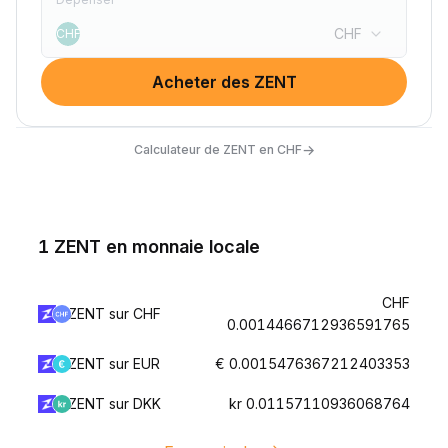
CHF
CHF
Acheter des ZENT
→
Calculateur de ZENT en CHF
1 ZENT en monnaie locale
CHF
ZENT sur CHF
0.0014466712936591765
ZENT sur EUR
€ 0.0015476367212403353
ZENT sur DKK
kr 0.01157110936068764