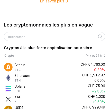
En savoir plus
Les cryptomonnaies les plus en vogue
Rechercher
Cryptos à la plus forte capitalisation boursière
Crypto
Prix et 24 h %
CHF
64,763.00
Bitcoin
-0.20%
BTC
CHF
1,912.97
Ethereum
0.00%
ETH
CHF
75.96
Solana
+2.80%
SOL
CHF
1.038
XRP
+0.50%
XRP
CHF
0.999349
USD1