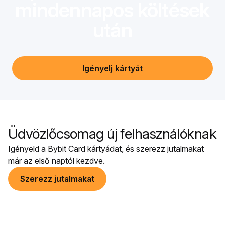
mindennapos költések
után
Igényelj kártyát
Üdvözlőcsomag új felhasználóknak
Igényeld a Bybit Card kártyádat, és szerezz jutalmakat
már az első naptól kezdve.
Szerezz jutalmakat