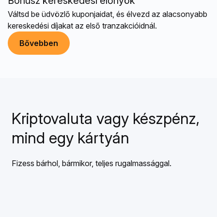
Bónusz kereskedési előnyök
Váltsd be üdvözlő kuponjaidat, és élvezd az alacsonyabb
kereskedési díjakat az első tranzakcióidnál.
Bővebben
Kriptovaluta vagy készpénz,
mind egy kártyán
Fizess bárhol, bármikor, teljes rugalmassággal.