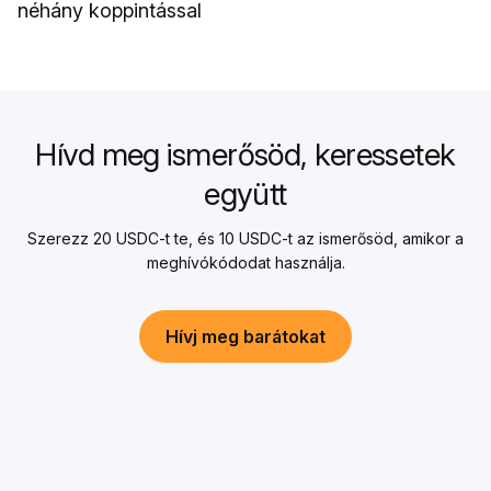
néhány koppintással
Hívd meg ismerősöd, keressetek
együtt
Szerezz 20 USDC-t te, és 10 USDC-t az ismerősöd, amikor a
meghívókódodat használja.
Hívj meg barátokat