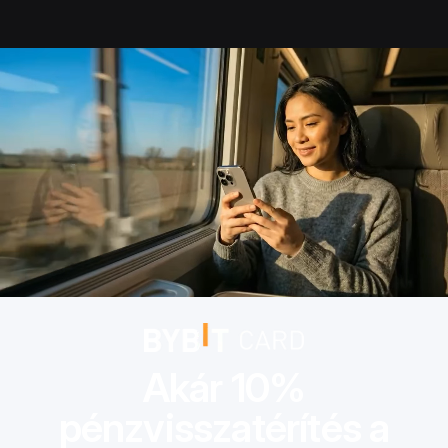
Bybit Card | Szerezz kripto jutalmakat | Akár 10%
pénzvisszatérítés
Akár 10%
pénzvisszatérítés a