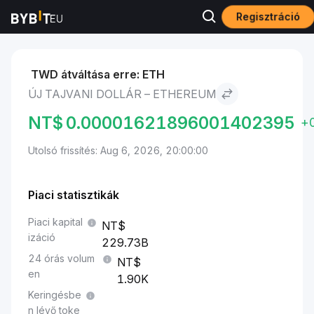
Regisztráció
Piacok
Ethereum ára ETH
Új tajvani dollár to Ethereum
TWD átváltása erre: ETH
ÚJ TAJVANI DOLLÁR – ETHEREUM
NT$
0.00001621896001402395
+
Utolsó frissítés: Aug 6, 2026, 20:00:00
Piaci statisztikák
Piaci kapital
izáció
229.73B
24 órás volum
en
1.90K
Keringésbe
n lévő toke