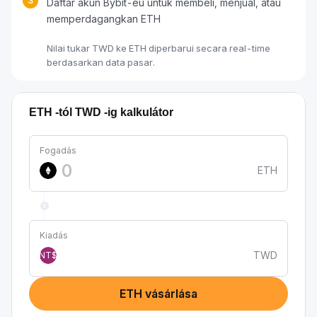
3
Daftar akun Bybit-eu untuk membeli, menjual, atau
memperdagangkan ETH
Nilai tukar TWD ke ETH diperbarui secara real-time
berdasarkan data pasar.
ETH -tól TWD -ig kalkulátor
Fogadás
ETH
Kiadás
TWD
NT$
ETH vásárlása