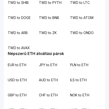
TWD to SHIB
TWD to PYTH
TWD to LTC
TWD to DOGE
TWD to BNB
TWD to ATOM
TWD to ARB
TWD to ZK
TWD to ONDO
TWD to AVAX
Népszerű ETH átváltási párok
EUR to ETH
JPY to ETH
PLN to ETH
USD to ETH
AUD to ETH
ILS to ETH
GBP to ETH
CHF to ETH
NOK to ETH