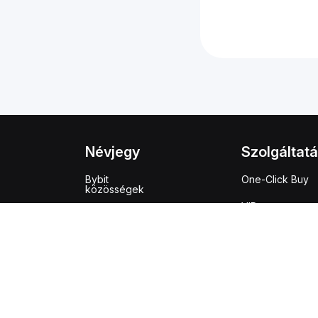
Névjegy
Szolgáltat
Bybit
One-Click Buy
közösségek
VIP program
Bejelentések
Ajánlási progra
Díjak és
tranzakciók
Adó API
áttekintése
Open Banking A