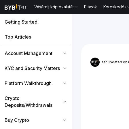
Vásárolj kriptovalutát
Piacok
Kereskedés
Getting Started
Top Articles
Account Management
Last updated on
KYC and Security Matters
Platform Walkthrough
Crypto
Deposits/Withdrawals
Buy Crypto