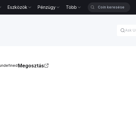
Eszközök
Pénzügy
Több
Megosztás
 undefined