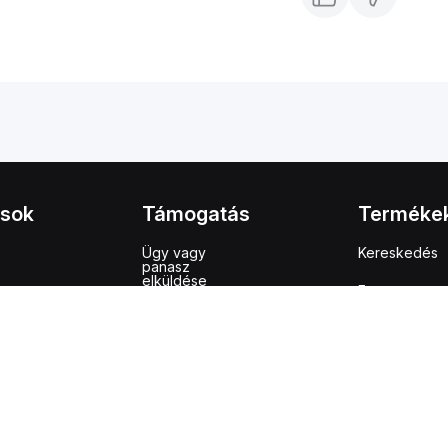
ások
Támogatás
Terméke
Ügy vagy
Kereskedés
panasz
elküldése
Earn
Súgóközpont
m
Bybit Card
Támogatási
központ
PI
Felhasználói
visszajelzés