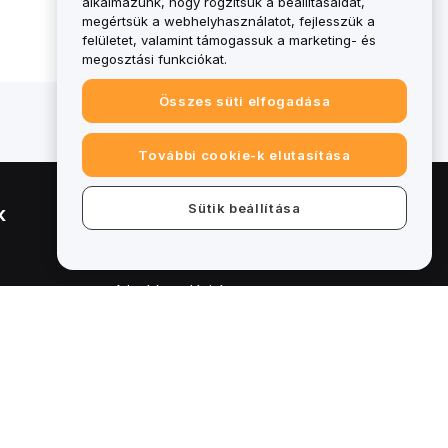
alkalmazunk, hogy rögzítsük a beállításaidat,
megértsük a webhelyhasználatot, fejlesszük a
felületet, valamint támogassuk a marketing- és
megosztási funkciókat.
Összes süti elfogadása
További cookie-k elutasítása
Sütik beállítása
k
Jogi
Összeférhetetlenségi politika
A letétkezelési és
adminisztrációs szabályzat
összefoglalója
ESG-információk
Crypto-Asset White Papers