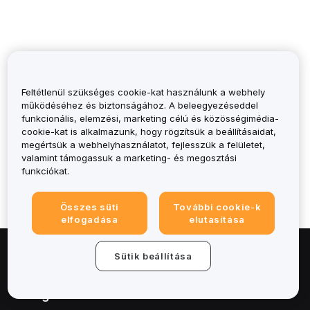
Feltétlenül szükséges cookie-kat használunk a webhely
működéséhez és biztonságához. A beleegyezéseddel
funkcionális, elemzési, marketing célú és közösségimédia-
Was it helpful?
cookie-kat is alkalmazunk, hogy rögzítsük a beállításaidat,
megértsük a webhelyhasználatot, fejlesszük a felületet,
valamint támogassuk a marketing- és megosztási
funkciókat.
Összes süti
További cookie-k
elfogadása
elutasítása
Sütik beállítása
Névjegy
Szolgáltatások