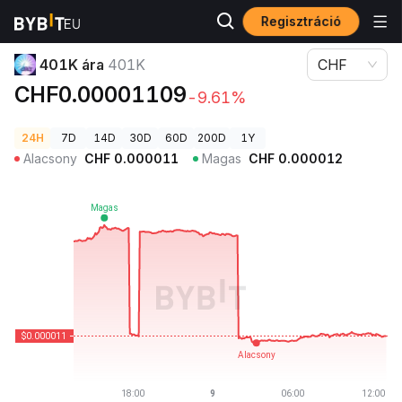
Regisztráció
Kriptovaluta árak
401K ára 401K
401K ára
401K
CHF
CHF0.00001109
-9.61%
24H
7D
14D
30D
60D
200D
1Y
Alacsony
CHF
0.000011
Magas
CHF
0.000012