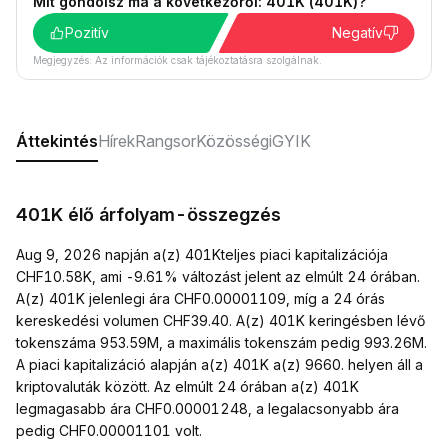
Mit gondolsz ma a következőről: 401K (401K)?
Pozitív
Negatív
Megjegyzés: Az információk csak tájékoztatásra szolgálnak.
Áttekintés
Hírek
Rangsor
Közösségi
GYIK
401K élő árfolyam-összegzés
Aug 9, 2026 napján a(z) 401Kteljes piaci kapitalizációja
CHF10.58K, ami -9.61% változást jelent az elmúlt 24 órában.
A(z) 401K jelenlegi ára CHF0.00001109, míg a 24 órás
kereskedési volumen CHF39.40. A(z) 401K keringésben lévő
tokenszáma 953.59M, a maximális tokenszám pedig 993.26M.
A piaci kapitalizáció alapján a(z) 401K a(z) 9660. helyen áll a
kriptovaluták között. Az elmúlt 24 órában a(z) 401K
legmagasabb ára CHF0.00001248, a legalacsonyabb ára
pedig CHF0.00001101 volt.