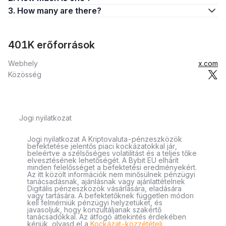
3. How many are there?
401K erőforrások
Webhely
x.com
Közösség
Jogi nyilatkozat
Jogi nyilatkozat A Kriptovaluta-pénzeszközök
befektetése jelentős piaci kockázatokkal jár,
beleértve a szélsőséges volatilitást és a teljes tőke
elvesztésének lehetőségét. A Bybit EU elhárít
minden felelősséget a befektetési eredményekért.
Az itt közölt információk nem minősülnek pénzügyi
tanácsadásnak, ajánlásnak vagy ajánlattételnek
Digitális pénzeszközök vásárlására, eladására
vagy tartására. A befektetőknek független módon
kell felmérniük pénzügyi helyzetüket, és
javasoljuk, hogy konzultáljanak szakértő
tanácsadókkal. Az átfogó áttekintés érdekében
kérjük, olvasd el a
Kockázat-közzétételi