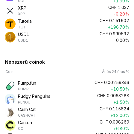
+1.90%
SOL
CHF
1.037
XRP
-0.20%
XRP
CHF
0.151602
Tutorial
+196.70%
TUT
CHF
0.999592
USD1
0.00%
USD1
Népszerű coinok
Coin
Ár és 24 órás %
CHF
0.00259346
Pump.fun
+10.50%
PUMP
CHF
0.0063288
Pudgy Penguins
+1.50%
PENGU
CHF
0.115624
Cash Cat
+12.00%
CASHCAT
CHF
0.098269
Canton
+6.80%
CC