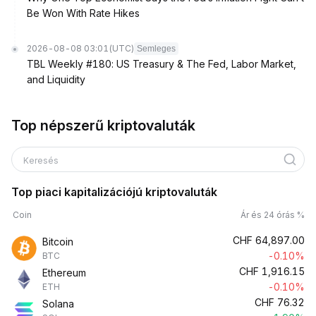
Be Won With Rate Hikes
2026-08-08 03:01
(UTC)
Semleges
TBL Weekly #180: US Treasury & The Fed, Labor Market,
and Liquidity
Top népszerű kriptovaluták
Keresés
Top piaci kapitalizációjú kriptovaluták
Coin
Ár és 24 órás %
CHF
64,897.00
Bitcoin
-0.10%
BTC
CHF
1,916.15
Ethereum
-0.10%
ETH
CHF
76.32
Solana