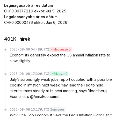
Legmagasabb ár és dátum
CHF0.00377219 ekkor: Jul 5, 2025
Legalacsonyabb ár és dátum
CHF0.00000436 ekkor: Jun 6, 2026
401K-hírek
2026-08-09 04:48
(UTC)
Medveszerű
Economists generally expect the US annual inflation rate to
slow slightly.
2026-08-08 17:30
(UTC)
Bikaszerű
July’s surprisingly weak jobs report coupled with a possible
cooling in inflation next week may lead the Fed to hold
interest rates steady at its next meeting, says Bloomberg
Economic’s @AnnaEconomist
2026-08-08 13:17
(UTC)
Semleges
Why One Top Economist Says the Fed’s Inflation Fight Can’t