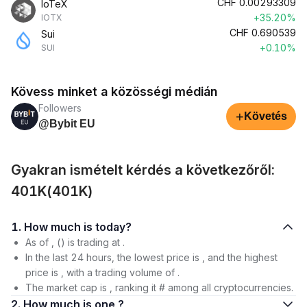
CHF
0.00293309
IoTeX
+35.20%
IOTX
CHF
0.690539
Sui
+0.10%
SUI
Kövess minket a közösségi médián
Followers
+
Követés
@Bybit EU
Gyakran ismételt kérdés a következőről:
401K(401K)
1. How much is today?
As of , () is trading at .
In the last 24 hours, the lowest price is , and the highest
price is , with a trading volume of .
The market cap is , ranking it # among all cryptocurrencies.
2. How much is one ?