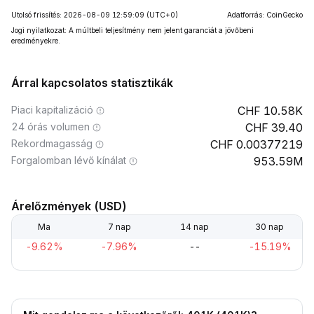
Utolsó frissítés: 2026-08-09 12:59:09
(UTC+0)
Adatforrás: CoinGecko
Jogi nyilatkozat: A múltbeli teljesítmény nem jelent garanciát a jövőbeni
eredményekre.
Árral kapcsolatos statisztikák
Piaci kapitalizáció
10.58K
24 órás volumen
39.40
Rekordmagasság
0.00377219
Forgalomban lévő kínálat
953.59M
Árelőzmények (USD)
Ma
7 nap
14 nap
30 nap
-9.62%
-7.96%
--
-15.19%