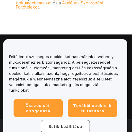
dokumentumunkat
és a
Általános Szerződési
Feltételeket
.
Névjegy
Feltétlenül szükséges cookie-kat használunk a webhely
Szolgáltatások
működéséhez és biztonságához. A beleegyezéseddel
funkcionális, elemzési, marketing célú és közösségimédia-
cookie-kat is alkalmazunk, hogy rögzítsük a beállításaidat,
Támogatás
megértsük a webhelyhasználatot, fejlesszük a felületet,
valamint támogassuk a marketing- és megosztási
Termékek
funkciókat.
Jogi
Összes süti
További cookie-k
elfogadása
elutasítása
© 2025-2026 Bybit.eu. All rights reserved.
Sütik beállítása