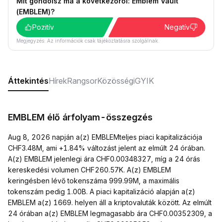
Mit gondolsz ma a következőről: Emblem Vault
(EMBLEM)?
Pozitív
Negatív
Megjegyzés: Az információk csak tájékoztatásra szolgálnak.
Áttekintés
Hírek
Rangsor
Közösségi
GYIK
EMBLEM élő árfolyam-összegzés
Aug 8, 2026 napján a(z) EMBLEMteljes piaci kapitalizációja
CHF3.48M, ami +1.84% változást jelent az elmúlt 24 órában.
A(z) EMBLEM jelenlegi ára CHF0.00348327, míg a 24 órás
kereskedési volumen CHF260.57K. A(z) EMBLEM
keringésben lévő tokenszáma 999.99M, a maximális
tokenszám pedig 1.00B. A piaci kapitalizáció alapján a(z)
EMBLEM a(z) 1669. helyen áll a kriptovaluták között. Az elmúlt
24 órában a(z) EMBLEM legmagasabb ára CHF0.00352309, a