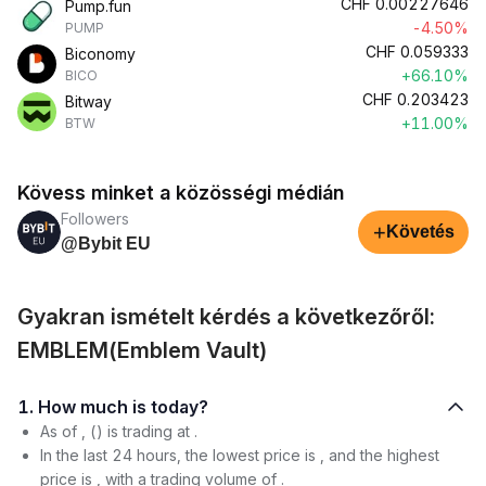
CHF
0.00227646
Pump.fun
-4.50%
PUMP
CHF
0.059333
Biconomy
+66.10%
BICO
CHF
0.203423
Bitway
+11.00%
BTW
Kövess minket a közösségi médián
Followers
+
Követés
@Bybit EU
Gyakran ismételt kérdés a következőről:
EMBLEM(Emblem Vault)
1. How much is today?
As of , () is trading at .
In the last 24 hours, the lowest price is , and the highest
price is , with a trading volume of .