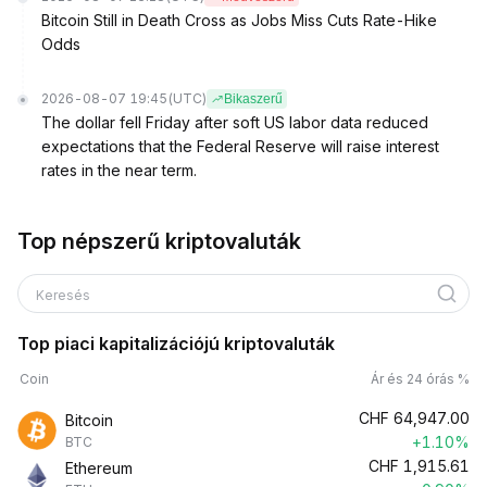
Bitcoin Still in Death Cross as Jobs Miss Cuts Rate-Hike
Odds
2026-08-07 19:45
(UTC)
Bikaszerű
The dollar fell Friday after soft US labor data reduced
expectations that the Federal Reserve will raise interest
rates in the near term.
Top népszerű kriptovaluták
Keresés
Top piaci kapitalizációjú kriptovaluták
Coin
Ár és 24 órás %
CHF
64,947.00
Bitcoin
+1.10%
BTC
CHF
1,915.61
Ethereum