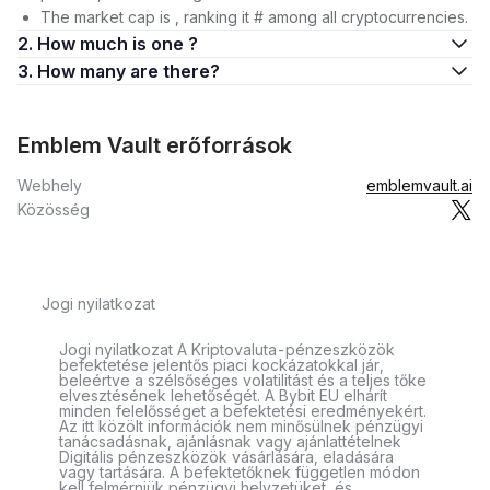
The market cap is , ranking it # among all cryptocurrencies.
2. How much is one ?
3. How many are there?
Emblem Vault erőforrások
Webhely
emblemvault.ai
Közösség
Jogi nyilatkozat
Jogi nyilatkozat A Kriptovaluta-pénzeszközök
befektetése jelentős piaci kockázatokkal jár,
beleértve a szélsőséges volatilitást és a teljes tőke
elvesztésének lehetőségét. A Bybit EU elhárít
minden felelősséget a befektetési eredményekért.
Az itt közölt információk nem minősülnek pénzügyi
tanácsadásnak, ajánlásnak vagy ajánlattételnek
Digitális pénzeszközök vásárlására, eladására
vagy tartására. A befektetőknek független módon
kell felmérniük pénzügyi helyzetüket, és