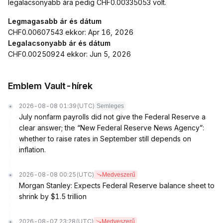
legalacsonyabb ára pedig CHF0.00335053 volt.
Legmagasabb ár és dátum
CHF0.00607543 ekkor: Apr 16, 2026
Legalacsonyabb ár és dátum
CHF0.00250924 ekkor: Jun 5, 2026
Emblem Vault-hírek
2026-08-08 01:39
(UTC)
Semleges
July nonfarm payrolls did not give the Federal Reserve a
clear answer; the “New Federal Reserve News Agency”:
whether to raise rates in September still depends on
inflation.
2026-08-08 00:25
(UTC)
Medveszerű
Morgan Stanley: Expects Federal Reserve balance sheet to
shrink by $1.5 trillion
2026-08-07 23:28
(UTC)
Medveszerű