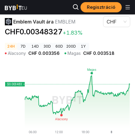
Regisztráció
Kriptovaluta árak
Emblem Vault ára EMBLEM
Emblem Vault ára
EMBLEM
CHF
CHF0.00348327
+1.83%
24H
7D
14D
30D
60D
200D
1Y
Alacsony
CHF
0.003356
Magas
CHF
0.003518