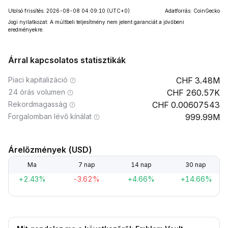
Utolsó frissítés: 2026-08-08 04:09:10
(UTC+0)
Adatforrás: CoinGecko
Jogi nyilatkozat: A múltbeli teljesítmény nem jelent garanciát a jövőbeni
eredményekre.
Árral kapcsolatos statisztikák
Piaci kapitalizáció
3.48M
24 órás volumen
260.57K
Rekordmagasság
0.00607543
Forgalomban lévő kínálat
999.99M
Árelőzmények (USD)
Ma
7 nap
14 nap
30 nap
+2.43%
-3.62%
+4.66%
+14.66%