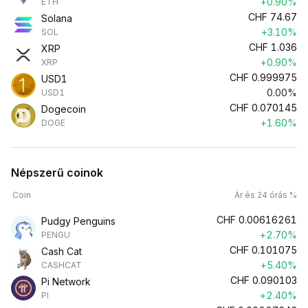
+0.90%
ETH
CHF
74.67
Solana
+3.10%
SOL
CHF
1.036
XRP
+0.90%
XRP
CHF
0.999975
USD1
0.00%
USD1
CHF
0.070145
Dogecoin
+1.60%
DOGE
Népszerű coinok
Coin
Ár és 24 órás %
CHF
0.00616261
Pudgy Penguins
+2.70%
PENGU
CHF
0.101075
Cash Cat
+5.40%
CASHCAT
CHF
0.090103
Pi Network
+2.40%
PI