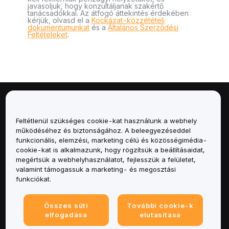
javasoljuk, hogy konzultáljanak szakértő
tanácsadókkal. Az átfogó áttekintés érdekében
kérjük, olvasd el a
Kockázat-közzétételi
dokumentumunkat
és a
Általános Szerződési
Feltételeket
.
Névjegy
Feltétlenül szükséges cookie-kat használunk a webhely
Szolgáltatások
működéséhez és biztonságához. A beleegyezéseddel
funkcionális, elemzési, marketing célú és közösségimédia-
cookie-kat is alkalmazunk, hogy rögzítsük a beállításaidat,
Támogatás
megértsük a webhelyhasználatot, fejlesszük a felületet,
valamint támogassuk a marketing- és megosztási
Termékek
funkciókat.
Jogi
Összes süti
További cookie-k
elfogadása
elutasítása