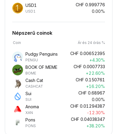
CHF
0.999776
USD1
0.00%
USD1
Népszerű coinok
Coin
Ár és 24 órás %
CHF
0.00652395
Pudgy Penguins
+4.30%
PENGU
CHF
0.0007733
BOOK OF MEME
+22.60%
BOME
CHF
0.150761
Cash Cat
+16.20%
CASHCAT
CHF
0.68967
Sui
0.00%
SUI
CHF
0.01294387
Anoma
-12.30%
XAN
CHF
0.04038347
Pons
+38.20%
PONS