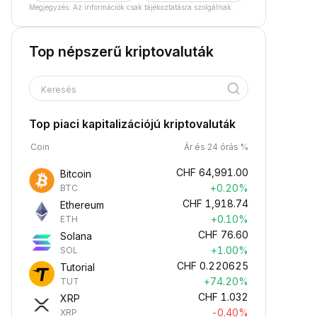
Megjegyzés: Az információk csak tájékoztatásra szolgálnak.
Top népszerű kriptovaluták
Keresés
Top piaci kapitalizációjú kriptovaluták
Coin
Ár és 24 órás %
CHF
64,991.00
Bitcoin
+0.20%
BTC
CHF
1,918.74
Ethereum
+0.10%
ETH
CHF
76.60
Solana
+1.00%
SOL
CHF
0.220625
Tutorial
+74.20%
TUT
CHF
1.032
XRP
-0.40%
XRP