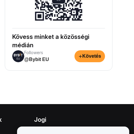
Kövess minket a közösségi
médián
Followers
+
Követés
@Bybit EU
k
Jogi
Összeférhetetlenségi politika