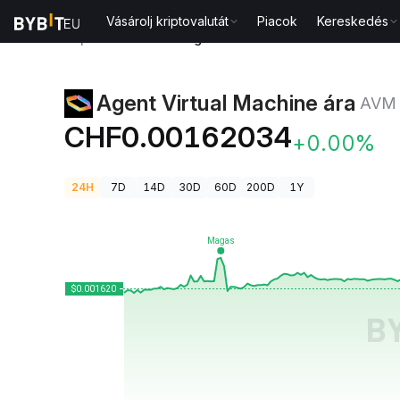
Vásárolj kriptovalutát
Piacok
Kereskedés
Kriptovaluta árak
Agent Virtual Machine ára AVM
Agent Virtual Machine ára
AVM
CHF0.00162034
+0.00%
24H
7D
14D
30D
60D
200D
1Y