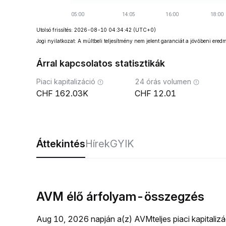
Utolsó frissítés: 2026-08-10 04:34:42
(UTC+0)
Jogi nyilatkozat: A múltbeli teljesítmény nem jelent garanciát a jövőbeni ered
Árral kapcsolatos statisztikák
Piaci kapitalizáció
24 órás volumen
162.03K
12.01
Áttekintés
Hírek
GYIK
AVM élő árfolyam-összegzés
Aug 10, 2026 napján a(z) AVMteljes piaci kapitali