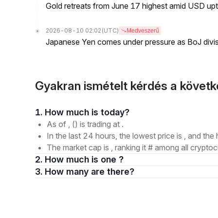
Gold retreats from June 17 highest amid USD upt
2026-08-10 02:02
(UTC)
Medveszerű
Japanese Yen comes under pressure as BoJ divisi
Gyakran ismételt kérdés a követk
1. How much is today?
As of , () is trading at .
In the last 24 hours, the lowest price is , and the 
The market cap is , ranking it # among all cryptoc
2. How much is one ?
3. How many are there?