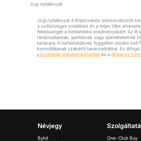
Jogi nyilatkozat
Jogi nyilatkozat A Kriptovaluta-pénzeszközök bef
a szélsőséges volatilitást és a teljes tőke elvesz
felelősséget a befektetési eredményekért. Az itt
tanácsadásnak, ajánlásnak vagy ajánlattételnek D
tartására. A befektetőknek független módon kell 
konzultáljanak szakértő tanácsadókkal. Az átfogó
közzétételi dokumentumunkat
és a
Általános Szer
Névjegy
Szolgáltat
Bybit
One-Click Buy