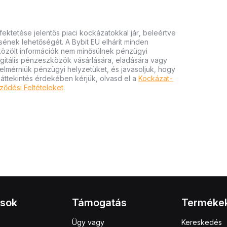
ektetése jelentős piaci kockázatokkal jár, beleértve
tésének lehetőségét. A Bybit EU elhárít minden
 közölt információk nem minősülnek pénzügyi
igitális pénzeszközök vásárlására, eladására vagy
felmérniük pénzügyi helyzetüket, és javasoljuk, hogy
 áttekintés érdekében kérjük, olvasd el a
Kockázat-
ződési Feltételeket
.
ások
Támogatás
Terméke
Ügy vagy
Kereskedés