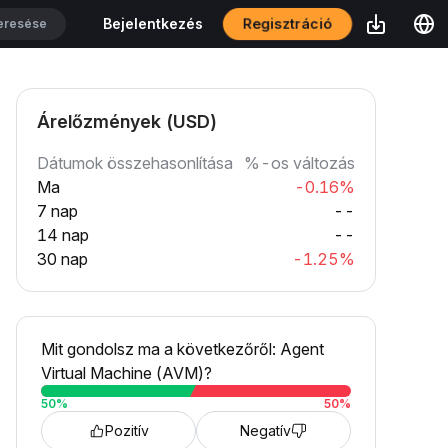
Regisztráció
Bejelentkezés
Árelőzmények (USD)
Dátumok összehasonlítása
%-os változás
Ma
-0.16%
7 nap
--
14 nap
--
30 nap
-1.25%
Mit gondolsz ma a következőről: Agent
Virtual Machine (AVM)?
50
%
50
%
Pozitív
Negatív