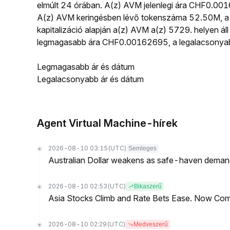
elmúlt 24 órában. A(z) AVM jelenlegi ára CHF0.00
A(z) AVM keringésben lévő tokenszáma 52.50M, a 
kapitalizáció alapján a(z) AVM a(z) 5729. helyen ál
legmagasabb ára CHF0.00162695, a legalacsonyab
Legmagasabb ár és dátum
Legalacsonyabb ár és dátum
Agent Virtual Machine-hírek
2026-08-10 03:15
(UTC)
Semleges
Australian Dollar weakens as safe-haven demand 
2026-08-10 02:53
(UTC)
Bikaszerű
Asia Stocks Climb and Rate Bets Ease. Now Co
2026-08-10 02:29
(UTC)
Medveszerű