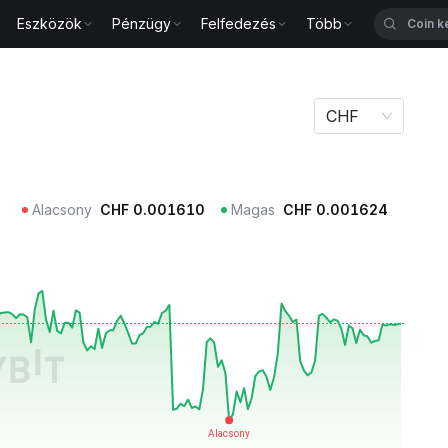
Eszközök
Pénzügy
Felfedezés
Több
CHF
Alacsony
CHF
0.001610
Magas
CHF
0.001624