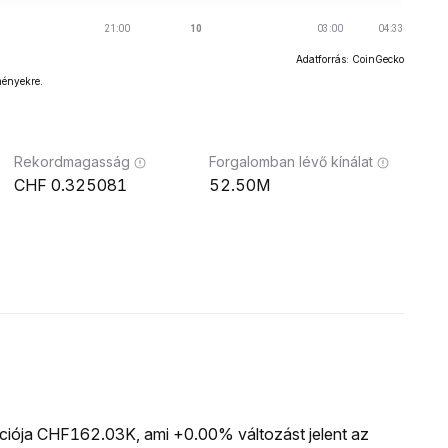
Adatforrás: CoinGecko
ményekre.
Rekordmagasság
Forgalomban lévő kínálat
0.325081
52.50M
zációja CHF162.03K, ami +0.00% változást jelent az