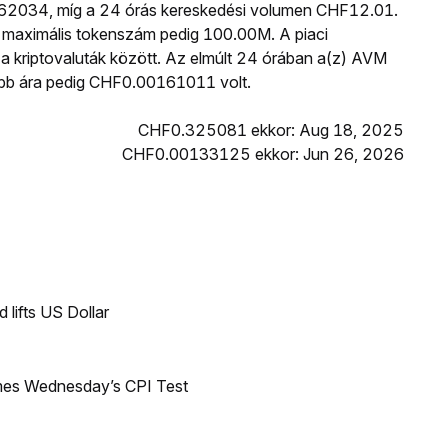
162034, míg a 24 órás kereskedési volumen CHF12.01.
maximális tokenszám pedig 100.00M. A piaci
l a kriptovaluták között. Az elmúlt 24 órában a(z) AVM
b ára pedig CHF0.00161011 volt.
CHF0.325081 ekkor: Aug 18, 2025
CHF0.00133125 ekkor: Jun 26, 2026
lifts US Dollar
mes Wednesday’s CPI Test