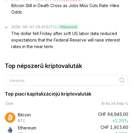
Bitcoin Still in Death Cross as Jobs Miss Cuts Rate-Hike
Odds
2026-08-07 19:45
(UTC)
Bikaszerű
The dollar fell Friday after soft US labor data reduced
expectations that the Federal Reserve will raise interest
rates in the near term.
Top népszerű kriptovaluták
Keresés
Top piaci kapitalizációjú kriptovaluták
Coin
Ár és 24 órás %
CHF
64,945.00
Bitcoin
+1.20%
BTC
CHF
1,915.60
Ethereum