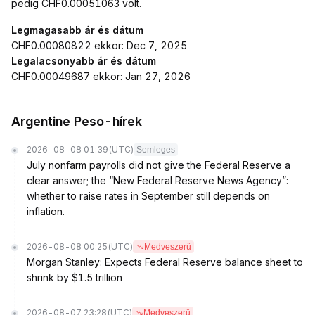
pedig CHF0.00051063 volt.
Legmagasabb ár és dátum
CHF0.00080822 ekkor: Dec 7, 2025
Legalacsonyabb ár és dátum
CHF0.00049687 ekkor: Jan 27, 2026
Argentine Peso-hírek
2026-08-08 01:39
(UTC)
Semleges
July nonfarm payrolls did not give the Federal Reserve a
clear answer; the “New Federal Reserve News Agency”:
whether to raise rates in September still depends on
inflation.
2026-08-08 00:25
(UTC)
Medveszerű
Morgan Stanley: Expects Federal Reserve balance sheet to
shrink by $1.5 trillion
2026-08-07 23:28
(UTC)
Medveszerű