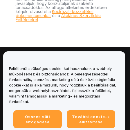
javasoljuk, hogy konzultáljanak szakértő
tanácsadókkal. Az átfogó áttekintés érdekében
kérjük, olvasd el a
Kockázat-közzétételi
dokumentumunkat
és a
Általános Szerződési
Feltételeket
.
Névjegy
Feltétlenül szükséges cookie-kat használunk a webhely
Szolgáltatások
működéséhez és biztonságához. A beleegyezéseddel
funkcionális, elemzési, marketing célú és közösségimédia-
cookie-kat is alkalmazunk, hogy rögzítsük a beállításaidat,
Támogatás
megértsük a webhelyhasználatot, fejlesszük a felületet,
valamint támogassuk a marketing- és megosztási
Termékek
funkciókat.
Jogi
Összes süti
További cookie-k
elfogadása
elutasítása