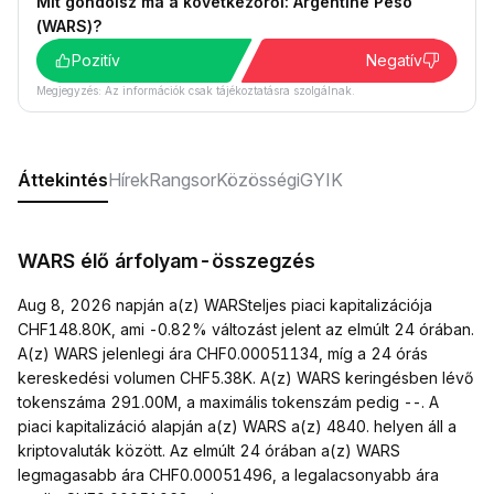
Mit gondolsz ma a következőről: Argentine Peso
(WARS)?
Pozitív
Negatív
Megjegyzés: Az információk csak tájékoztatásra szolgálnak.
Áttekintés
Hírek
Rangsor
Közösségi
GYIK
WARS élő árfolyam-összegzés
Aug 8, 2026 napján a(z) WARSteljes piaci kapitalizációja
CHF148.80K, ami -0.82% változást jelent az elmúlt 24 órában.
A(z) WARS jelenlegi ára CHF0.00051134, míg a 24 órás
kereskedési volumen CHF5.38K. A(z) WARS keringésben lévő
tokenszáma 291.00M, a maximális tokenszám pedig --. A
piaci kapitalizáció alapján a(z) WARS a(z) 4840. helyen áll a
kriptovaluták között. Az elmúlt 24 órában a(z) WARS
legmagasabb ára CHF0.00051496, a legalacsonyabb ára