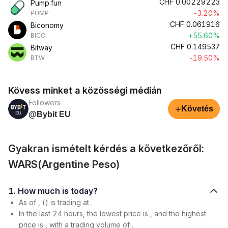
CHF
0.00229223
Pump.fun
-3.20%
PUMP
CHF
0.061916
Biconomy
+55.60%
BICO
CHF
0.149537
Bitway
-19.50%
BTW
Kövess minket a közösségi médián
Followers
+
Követés
@Bybit EU
Gyakran ismételt kérdés a következőről:
WARS(Argentine Peso)
1. How much is today?
As of , () is trading at .
In the last 24 hours, the lowest price is , and the highest
price is , with a trading volume of .