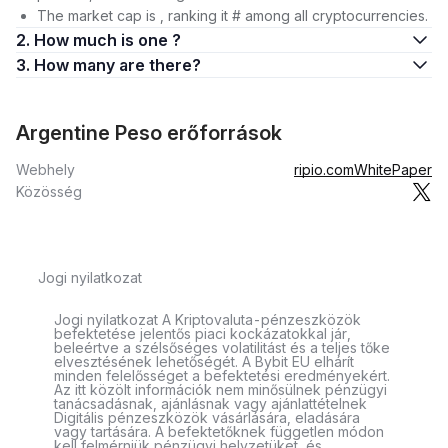
The market cap is , ranking it # among all cryptocurrencies.
2. How much is one ?
3. How many are there?
Argentine Peso erőforrások
Webhely
ripio.com
WhitePaper
Közösség
Jogi nyilatkozat
Jogi nyilatkozat A Kriptovaluta-pénzeszközök
befektetése jelentős piaci kockázatokkal jár,
beleértve a szélsőséges volatilitást és a teljes tőke
elvesztésének lehetőségét. A Bybit EU elhárít
minden felelősséget a befektetési eredményekért.
Az itt közölt információk nem minősülnek pénzügyi
tanácsadásnak, ajánlásnak vagy ajánlattételnek
Digitális pénzeszközök vásárlására, eladására
vagy tartására. A befektetőknek független módon
kell felmérniük pénzügyi helyzetüket, és