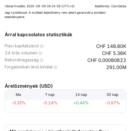
Utolsó frissítés: 2026-08-08 06:24:58
(UTC+0)
Adatforrás: CoinGecko
Jogi nyilatkozat: A múltbeli teljesítmény nem jelent garanciát a jövőbeni
eredményekre.
Árral kapcsolatos statisztikák
Piaci kapitalizáció
148.80K
24 órás volumen
5.38K
Rekordmagasság
0.00080822
Forgalomban lévő kínálat
291.00M
Árelőzmények (USD)
Ma
7 nap
14 nap
30 nap
-0.33%
-0.24%
+0.44%
-0.97%