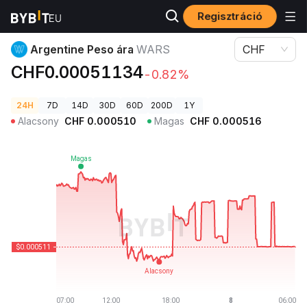
Regisztráció
Kriptovaluta árak
Argentine Peso ára WARS
Argentine Peso ára
WARS
CHF
CHF0.00051134
-0.82%
24H
7D
14D
30D
60D
200D
1Y
Alacsony
CHF
0.000510
Magas
CHF
0.000516