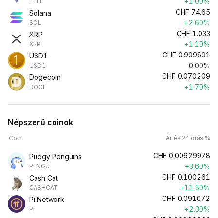
+1.00%
ETH
CHF
74.65
Solana
+2.60%
SOL
CHF
1.033
XRP
+1.10%
XRP
CHF
0.999891
USD1
0.00%
USD1
CHF
0.070209
Dogecoin
+1.70%
DOGE
Népszerű coinok
Coin
Ár és 24 órás %
CHF
0.00629978
Pudgy Penguins
+3.60%
PENGU
CHF
0.100261
Cash Cat
+11.50%
CASHCAT
CHF
0.091072
Pi Network
+2.30%
PI