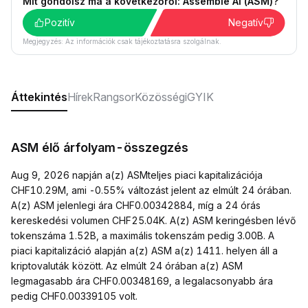
Mit gondolsz ma a következőről: Assemble AI (ASM)?
Pozitív
Negatív
Megjegyzés: Az információk csak tájékoztatásra szolgálnak.
Áttekintés
Hírek
Rangsor
Közösségi
GYIK
ASM élő árfolyam-összegzés
Aug 9, 2026 napján a(z) ASMteljes piaci kapitalizációja
CHF10.29M, ami -0.55% változást jelent az elmúlt 24 órában.
A(z) ASM jelenlegi ára CHF0.00342884, míg a 24 órás
kereskedési volumen CHF25.04K. A(z) ASM keringésben lévő
tokenszáma 1.52B, a maximális tokenszám pedig 3.00B. A
piaci kapitalizáció alapján a(z) ASM a(z) 1411. helyen áll a
kriptovaluták között. Az elmúlt 24 órában a(z) ASM
legmagasabb ára CHF0.00348169, a legalacsonyabb ára
pedig CHF0.00339105 volt.