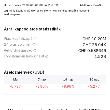
Utolsó frissítés: 2026-08-09 08:54:21
(UTC+0)
Adatforrás: CoinGecko
Jogi nyilatkozat: A múltbeli teljesítmény nem jelent garanciát a jövőbeni
eredményekre.
Árral kapcsolatos statisztikák
Piaci kapitalizáció
10.29M
24 órás volumen
25.04K
Rekordmagasság
0.588649
Forgalomban lévő kínálat
1.52B
Árelőzmények (USD)
Ma
7 nap
14 nap
30 nap
-0.73%
-3.80%
-9.96%
-5.27%