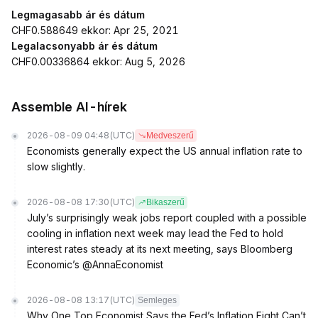
Legmagasabb ár és dátum
CHF0.588649 ekkor: Apr 25, 2021
Legalacsonyabb ár és dátum
CHF0.00336864 ekkor: Aug 5, 2026
Assemble AI-hírek
2026-08-09 04:48
(UTC)
Medveszerű
Economists generally expect the US annual inflation rate to
slow slightly.
2026-08-08 17:30
(UTC)
Bikaszerű
July’s surprisingly weak jobs report coupled with a possible
cooling in inflation next week may lead the Fed to hold
interest rates steady at its next meeting, says Bloomberg
Economic’s @AnnaEconomist
2026-08-08 13:17
(UTC)
Semleges
Why One Top Economist Says the Fed’s Inflation Fight Can’t