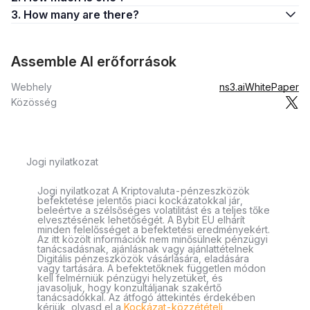
3. How many are there?
Assemble AI erőforrások
Webhely
ns3.ai
WhitePaper
Közösség
Jogi nyilatkozat
Jogi nyilatkozat A Kriptovaluta-pénzeszközök
befektetése jelentős piaci kockázatokkal jár,
beleértve a szélsőséges volatilitást és a teljes tőke
elvesztésének lehetőségét. A Bybit EU elhárít
minden felelősséget a befektetési eredményekért.
Az itt közölt információk nem minősülnek pénzügyi
tanácsadásnak, ajánlásnak vagy ajánlattételnek
Digitális pénzeszközök vásárlására, eladására
vagy tartására. A befektetőknek független módon
kell felmérniük pénzügyi helyzetüket, és
javasoljuk, hogy konzultáljanak szakértő
tanácsadókkal. Az átfogó áttekintés érdekében
kérjük, olvasd el a
Kockázat-közzétételi