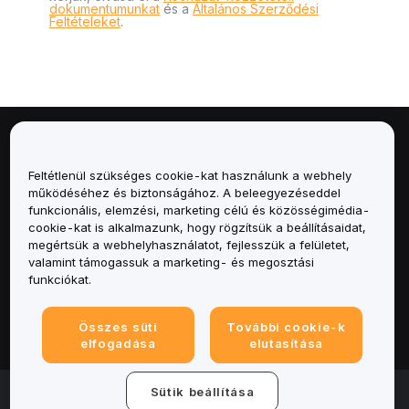
dokumentumunkat
és a
Általános Szerződési
Feltételeket
.
Névjegy
Feltétlenül szükséges cookie-kat használunk a webhely
Szolgáltatások
működéséhez és biztonságához. A beleegyezéseddel
funkcionális, elemzési, marketing célú és közösségimédia-
cookie-kat is alkalmazunk, hogy rögzítsük a beállításaidat,
Támogatás
megértsük a webhelyhasználatot, fejlesszük a felületet,
valamint támogassuk a marketing- és megosztási
Termékek
funkciókat.
Jogi
Összes süti
További cookie-k
elfogadása
elutasítása
© 2025-2026 Bybit.eu. All rights reserved.
Sütik beállítása