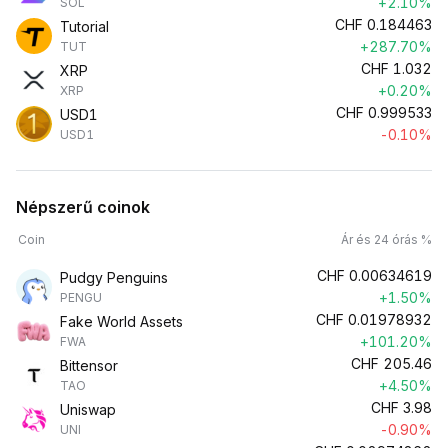
+2.10%
SOL
CHF
0.184463
Tutorial
+287.70%
TUT
CHF
1.032
XRP
+0.20%
XRP
CHF
0.999533
USD1
-0.10%
USD1
Népszerű coinok
Coin
Ár és 24 órás %
CHF
0.00634619
Pudgy Penguins
+1.50%
PENGU
CHF
0.01978932
Fake World Assets
+101.20%
FWA
CHF
205.46
Bittensor
+4.50%
TAO
CHF
3.98
Uniswap
-0.90%
UNI