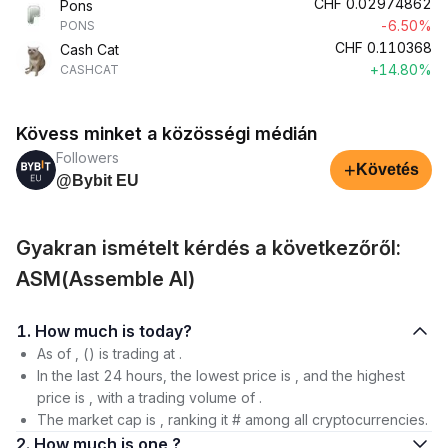
CHF
0.02974862
Pons
-6.50%
PONS
CHF
0.110368
Cash Cat
+14.80%
CASHCAT
Kövess minket a közösségi médián
Followers
+
Követés
@Bybit EU
Gyakran ismételt kérdés a következőről:
ASM(Assemble AI)
1. How much is today?
As of , () is trading at .
In the last 24 hours, the lowest price is , and the highest
price is , with a trading volume of .
The market cap is , ranking it # among all cryptocurrencies.
2. How much is one ?