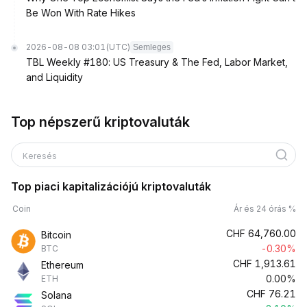
Be Won With Rate Hikes
2026-08-08 03:01
(UTC)
Semleges
TBL Weekly #180: US Treasury & The Fed, Labor Market,
and Liquidity
Top népszerű kriptovaluták
Keresés
Top piaci kapitalizációjú kriptovaluták
Coin
Ár és 24 órás %
CHF
64,760.00
Bitcoin
-0.30%
BTC
CHF
1,913.61
Ethereum
0.00%
ETH
CHF
76.21
Solana