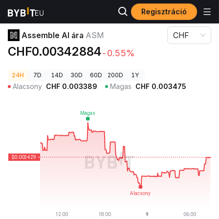
Regisztráció
Kriptovaluta árak
Assemble AI ára ASM
Assemble AI ára
ASM
CHF
CHF0.00342884
-0.55%
24H
7D
14D
30D
60D
200D
1Y
Alacsony
CHF
0.003389
Magas
CHF
0.003475