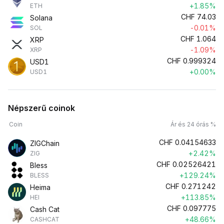
+1.85%
ETH
CHF
74.03
Solana
-0.01%
SOL
CHF
1.064
XRP
-1.09%
XRP
CHF
0.999324
USD1
+0.00%
USD1
Népszerű coinok
Coin
Ár és 24 órás %
CHF
0.04154633
ZIGChain
+2.42%
ZIG
CHF
0.02526421
Bless
+129.24%
BLESS
CHF
0.271242
Heima
+113.85%
HEI
CHF
0.097775
Cash Cat
+48.66%
CASHCAT