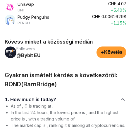
CHF
4.07
Uniswap
+5.40%
UNI
CHF
0.00616298
Pudgy Penguins
+1.15%
PENGU
Kövess minket a közösségi médián
Followers
+
Követés
@Bybit EU
Gyakran ismételt kérdés a következőről:
BOND(BarnBridge)
1. How much is today?
As of , () is trading at .
In the last 24 hours, the lowest price is , and the highest
price is , with a trading volume of .
The market cap is , ranking it # among all cryptocurrencies.