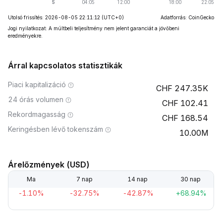
Utolsó frissítés: 2026-08-05 22:11:12
(UTC+0)
Adatforrás: CoinGecko
Jogi nyilatkozat: A múltbeli teljesítmény nem jelent garanciát a jövőbeni
eredményekre.
Árral kapcsolatos statisztikák
Piaci kapitalizáció
247.35K
24 órás volumen
102.41
Rekordmagasság
168.54
Keringésben lévő tokenszám
10.00M
Árelőzmények (USD)
Ma
7 nap
14 nap
30 nap
-1.10%
-32.75%
-42.87%
+68.94%