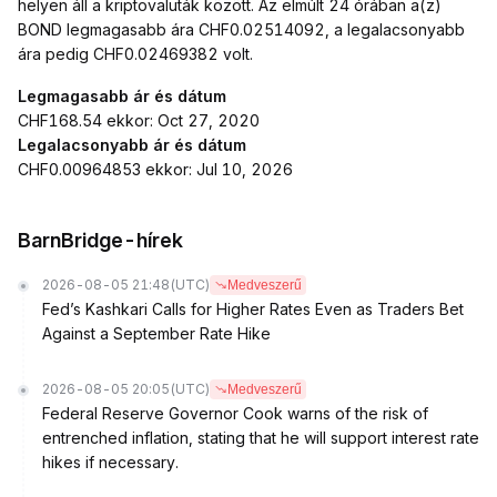
helyen áll a kriptovaluták között. Az elmúlt 24 órában a(z)
BOND legmagasabb ára CHF0.02514092, a legalacsonyabb
ára pedig CHF0.02469382 volt.
Legmagasabb ár és dátum
CHF168.54 ekkor: Oct 27, 2020
Legalacsonyabb ár és dátum
CHF0.00964853 ekkor: Jul 10, 2026
BarnBridge-hírek
2026-08-05 21:48
(UTC)
Medveszerű
Fed’s Kashkari Calls for Higher Rates Even as Traders Bet
Against a September Rate Hike
2026-08-05 20:05
(UTC)
Medveszerű
Federal Reserve Governor Cook warns of the risk of
entrenched inflation, stating that he will support interest rate
hikes if necessary.