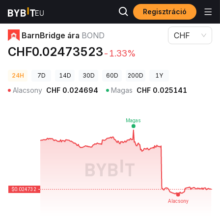
Regisztráció
Kriptovaluta árak
BarnBridge ára BOND
BarnBridge ára
BOND
CHF
CHF0.02473523
-1.33%
24H
7D
14D
30D
60D
200D
1Y
Alacsony
CHF
0.024694
Magas
CHF
0.025141