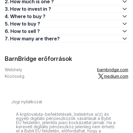
2. How much is one ?
3. How to invest in ?
4. Where to buy ?
5. How to buy ?
6. How to sell ?
7. How many are there?
BarnBridge erőforrások
Webhely
barnbridge.com
Közösség
medium.com
Jogi nyilatkozat
A kriptovaluta-befektetések, beleértve a(z) és
egyéb digitális pénzeszközök vásárlását a Bybit
EU felületén, jelentős piaci kockázattal járnak. Ha a
keresett digitális pénzeszköz jelenleg nem érhető
el a Bybit EU felületén, előfordulhat, hogy a