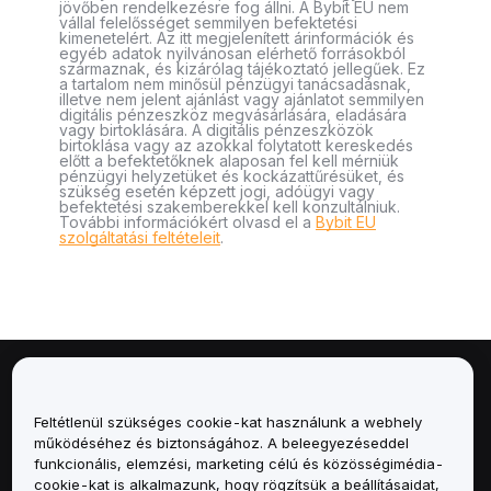
jövőben rendelkezésre fog állni. A Bybit EU nem
vállal felelősséget semmilyen befektetési
kimenetelért. Az itt megjelenített árinformációk és
egyéb adatok nyilvánosan elérhető forrásokból
származnak, és kizárólag tájékoztató jellegűek. Ez
a tartalom nem minősül pénzügyi tanácsadásnak,
illetve nem jelent ajánlást vagy ajánlatot semmilyen
digitális pénzeszköz megvásárlására, eladására
vagy birtoklására. A digitális pénzeszközök
birtoklása vagy az azokkal folytatott kereskedés
előtt a befektetőknek alaposan fel kell mérniük
pénzügyi helyzetüket és kockázattűrésüket, és
szükség esetén képzett jogi, adóügyi vagy
befektetési szakemberekkel kell konzultálniuk.
További információkért olvasd el a
Bybit EU
szolgáltatási feltételeit
.
Névjegy
Feltétlenül szükséges cookie-kat használunk a webhely
Szolgáltatások
működéséhez és biztonságához. A beleegyezéseddel
funkcionális, elemzési, marketing célú és közösségimédia-
cookie-kat is alkalmazunk, hogy rögzítsük a beállításaidat,