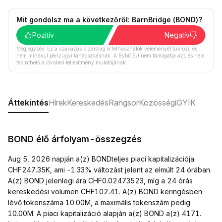
Mit gondolsz ma a következőről: BarnBridge (BOND)?
Pozitív
Negatív
Megjegyzés: Ez a szavazás kizárólag a felhasználók véleményét tükrözi, és
nem minősül pénzügyi tanácsadásnak. A Bybit EU nem támogatja azt, és nem
tekinthető a jövőbeli teljesítmény mutatójának.
Áttekintés
Hírek
Kereskedés
Rangsor
Közösségi
GYIK
BOND élő árfolyam-összegzés
Aug 5, 2026 napján a(z) BONDteljes piaci kapitalizációja
CHF247.35K, ami -1.33% változást jelent az elmúlt 24 órában.
A(z) BOND jelenlegi ára CHF0.02473523, míg a 24 órás
kereskedési volumen CHF102.41. A(z) BOND keringésben
lévő tokenszáma 10.00M, a maximális tokenszám pedig
10.00M. A piaci kapitalizáció alapján a(z) BOND a(z) 4171.