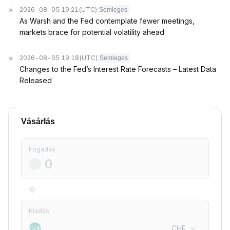
2026-08-05 19:21
(UTC)
Semleges
As Warsh and the Fed contemplate fewer meetings,
markets brace for potential volatility ahead
2026-08-05 19:18
(UTC)
Semleges
Changes to the Fed’s Interest Rate Forecasts – Latest Data
Released
Vásárlás
Fogadás
Kiadás
CHF
CHF