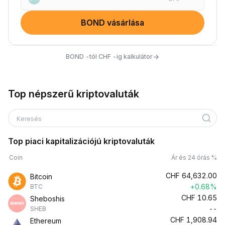
BOND vásárlása
→
BOND -tól CHF -ig kalkulátor
Top népszerű kriptovaluták
Keresés
Top piaci kapitalizációjú kriptovaluták
Coin
Ár és 24 órás %
CHF
64,632.00
Bitcoin
+0.68%
BTC
CHF
10.65
Sheboshis
--
SHEB
CHF
1,908.94
Ethereum