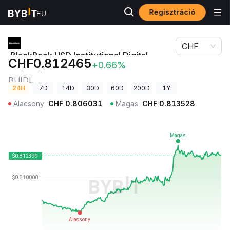
Regisztráció
Kriptovaluta
BlackRock USD Institutional Digital Liquidity Fund ára
árak
BUIDL
CHF
BlackRock USD Institutional Digital
CHF0.812465
+0.66%
Liquidity Fund ára
BUIDL
24H
7D
14D
30D
60D
200D
1Y
Alacsony
CHF
0.806031
Magas
CHF
0.813528