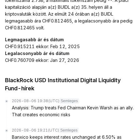
tokenszáma 2.73B, a maximális tokenszám pedig --. A piaci
kapitalizáció alapján a(z) BUIDL a(z) 35. helyen áll a
kriptovaluták között. Az elmúlt 24 órában a(z) BUIDL
legmagasabb ára CHF0.812465, a legalacsonyabb ára pedig
CHF0.812465 volt.
Legmagasabb ár és dátum
CHF0.915211 ekkor: Feb 12, 2025
Legalacsonyabb ár és dátum
CHF0.760709 ekkor: Jan 27, 2026
BlackRock USD Institutional Digital Liquidity
Fund-hírek
2026-08-06 19:38
(UTC)
Semleges
Analysis: Trump treats Fed Chairman Kevin Warsh as an ally.
That creates economic risks
2026-08-06 19:21
(UTC)
Semleges
Banxico keeps interest rates unchanged at 6.50% as