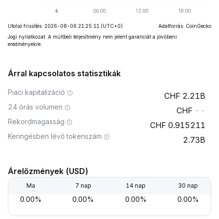
Utolsó frissítés: 2026-08-06 21:25:11
(UTC+0)
Adatforrás: CoinGecko
Jogi nyilatkozat: A múltbeli teljesítmény nem jelent garanciát a jövőbeni
eredményekre.
Árral kapcsolatos statisztikák
Piaci kapitalizáció
2.21B
24 órás volumen
--
Rekordmagasság
0.915211
Keringésben lévő tokenszám
2.73B
Árelőzmények (USD)
Ma
7 nap
14 nap
30 nap
0.00%
0.00%
0.00%
0.00%