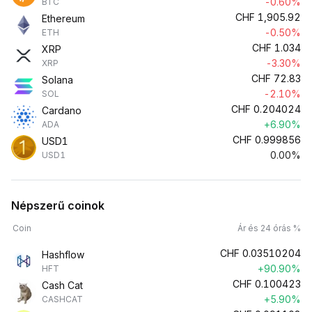
-0.60%
BTC
CHF
1,905.92
Ethereum
-0.50%
ETH
CHF
1.034
XRP
-3.30%
XRP
CHF
72.83
Solana
-2.10%
SOL
CHF
0.204024
Cardano
+6.90%
ADA
CHF
0.999856
USD1
0.00%
USD1
Népszerű coinok
Coin
Ár és 24 órás %
CHF
0.03510204
Hashflow
+90.90%
HFT
CHF
0.100423
Cash Cat
+5.90%
CASHCAT