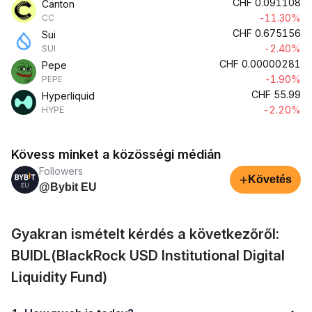
CHF
0.091108
Canton
-11.30%
CC
CHF
0.675156
Sui
-2.40%
SUI
CHF
0.00000281
Pepe
-1.90%
PEPE
CHF
55.99
Hyperliquid
-2.20%
HYPE
Kövess minket a közösségi médián
Followers
+
Követés
@Bybit EU
Gyakran ismételt kérdés a következőről:
BUIDL(BlackRock USD Institutional Digital
Liquidity Fund)