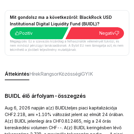
Mit gondolsz ma a következőről: BlackRock USD
Institutional Digital Liquidity Fund (BUIDL)?
Pozitív
Negatív
Megjegyzés: Ez a szavazás kizárólag a felhasználók véleményét tükrözi, és
nem minősül pénzügyi tanácsadásnak. A Bybit EU nem támogatja azt, és nem
tekinthető a jövőbeli teljesítmény mutatójának.
Áttekintés
Hírek
Rangsor
Közösségi
GYIK
BUIDL élő árfolyam-összegzés
Aug 6, 2026 napján a(z) BUIDLteljes piaci kapitalizációja
CHF2.21B, ami +1.10% változást jelent az elmúlt 24 órában.
A(z) BUIDL jelenlegi ára CHF0.812465, míg a 24 órás
kereskedési volumen CHF--. A(z) BUIDL keringésben lévő