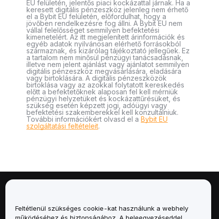
EU felületén, jelentős piaci kockázattal járnak. Ha a
keresett digitális pénzeszköz jelenleg nem érhető
el a Bybit EU felületén, előfordulhat, hogy a
jövőben rendelkezésre fog állni. A Bybit EU nem
vállal felelősséget semmilyen befektetési
kimenetelért. Az itt megjelenített árinformációk és
egyéb adatok nyilvánosan elérhető forrásokból
származnak, és kizárólag tájékoztató jellegűek. Ez
a tartalom nem minősül pénzügyi tanácsadásnak,
illetve nem jelent ajánlást vagy ajánlatot semmilyen
digitális pénzeszköz megvásárlására, eladására
vagy birtoklására. A digitális pénzeszközök
birtoklása vagy az azokkal folytatott kereskedés
előtt a befektetőknek alaposan fel kell mérniük
pénzügyi helyzetüket és kockázattűrésüket, és
szükség esetén képzett jogi, adóügyi vagy
befektetési szakemberekkel kell konzultálniuk.
További információkért olvasd el a
Bybit EU
szolgáltatási feltételeit
.
Névjegy
Feltétlenül szükséges cookie-kat használunk a webhely
Szolgáltatások
működéséhez és biztonságához. A beleegyezéseddel