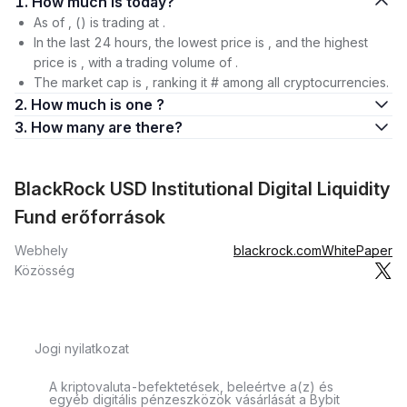
1. How much is today?
As of , () is trading at .
In the last 24 hours, the lowest price is , and the highest
price is , with a trading volume of .
The market cap is , ranking it # among all cryptocurrencies.
2. How much is one ?
3. How many are there?
BlackRock USD Institutional Digital Liquidity
Fund erőforrások
Webhely
blackrock.com
WhitePaper
Közösség
Jogi nyilatkozat
A kriptovaluta-befektetések, beleértve a(z) és
egyéb digitális pénzeszközök vásárlását a Bybit