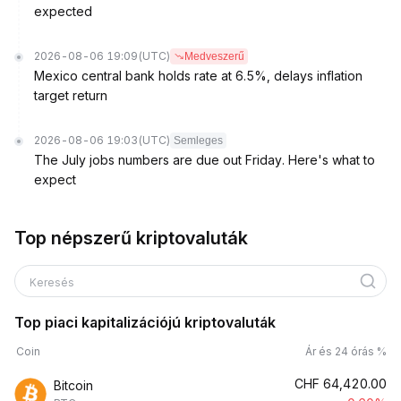
expected
2026-08-06 19:09
(UTC)
Medveszerű
Mexico central bank holds rate at 6.5%, delays inflation
target return
2026-08-06 19:03
(UTC)
Semleges
The July jobs numbers are due out Friday. Here's what to
expect
Top népszerű kriptovaluták
Keresés
Top piaci kapitalizációjú kriptovaluták
Coin
Ár és 24 órás %
CHF
64,420.00
Bitcoin