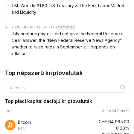
TBL Weekly #180: US Treasury & The Fed, Labor Market,
and Liquidity
2026-08-08 01:39
(UTC)
Semleges
July nonfarm payrolls did not give the Federal Reserve a
clear answer; the “New Federal Reserve News Agency”:
whether to raise rates in September still depends on
inflation.
Top népszerű kriptovaluták
Keresés
Top piaci kapitalizációjú kriptovaluták
Coin
Ár és 24 órás %
CHF
64,965.00
Bitcoin
0.00%
BTC