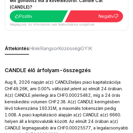
Mit gondolsz ma a következőről: Candle Cat
(CANDLE)?
Pozitív
Negatív
Megjegyzés: Az információk csak tájékoztatásra szolgálnak.
Áttekintés
Hírek
Rangsor
Közösségi
GYIK
CANDLE élő árfolyam-összegzés
Aug 8, 2026 napján a(z) CANDLEteljes piaci kapitalizációja
CHF49.26K, ami 0.00% változást jelent az elmúlt 24 órában.
A(z) CANDLE jelenlegi ára CHF0.00025482, míg a 24 órás
kereskedési volumen CHF2.38. A(z) CANDLE keringésben
lévő tokenszáma 193.31M, a maximális tokenszám pedig
1.00B. A piaci kapitalizáció alapján a(z) CANDLE a(z) 6660.
helyen áll a kriptovaluták között. Az elmúlt 24 órában a(z)
CANDLE legmagasabb ára CHF0.00025577, a legalacsonyabb