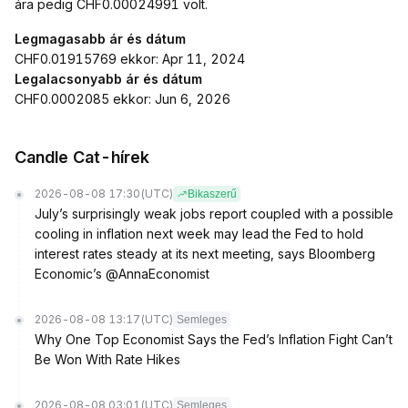
ára pedig CHF0.00024991 volt.
Legmagasabb ár és dátum
CHF0.01915769 ekkor: Apr 11, 2024
Legalacsonyabb ár és dátum
CHF0.0002085 ekkor: Jun 6, 2026
Candle Cat-hírek
2026-08-08 17:30
(UTC)
Bikaszerű
July’s surprisingly weak jobs report coupled with a possible
cooling in inflation next week may lead the Fed to hold
interest rates steady at its next meeting, says Bloomberg
Economic’s @AnnaEconomist
2026-08-08 13:17
(UTC)
Semleges
Why One Top Economist Says the Fed’s Inflation Fight Can’t
Be Won With Rate Hikes
2026-08-08 03:01
(UTC)
Semleges