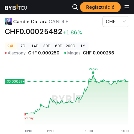
Regisztráció
Kriptovaluta árak
Candle Cat ára CANDLE
Candle Cat ára
CANDLE
CHF
CHF0.00025482
+1.86%
24H
7D
14D
30D
60D
200D
1Y
Alacsony
CHF
0.000250
Magas
CHF
0.000256