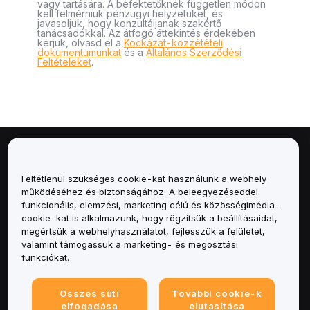
vagy tartására. A befektetőknek független módon
kell felmérniük pénzügyi helyzetüket, és
javasoljuk, hogy konzultáljanak szakértő
tanácsadókkal. Az átfogó áttekintés érdekében
kérjük, olvasd el a
Kockázat-közzétételi
dokumentumunkat
és a
Általános Szerződési
Feltételeket
.
Névjegy
Feltétlenül szükséges cookie-kat használunk a webhely
Szolgáltatások
működéséhez és biztonságához. A beleegyezéseddel
funkcionális, elemzési, marketing célú és közösségimédia-
cookie-kat is alkalmazunk, hogy rögzítsük a beállításaidat,
Támogatás
megértsük a webhelyhasználatot, fejlesszük a felületet,
valamint támogassuk a marketing- és megosztási
Termékek
funkciókat.
Jogi
Összes süti
További cookie-k
elfogadása
elutasítása