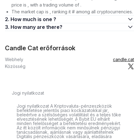
price is , with a trading volume of .
The market cap is , ranking it # among all cryptocurrencies.
2. How much is one ?
3. How many are there?
Candle Cat erőforrások
Webhely
candle.cat
Közösség
Jogi nyilatkozat
Jogi nyilatkozat A Kriptovaluta-pénzeszközök
befektetése jelentős piaci kockázatokkal jár,
beleértve a szélsőséges volatilitást és a teljes tőke
elvesztésének lehetőségét. A Bybit EU elhárít
minden felelősséget a befektetési eredményekért.
Az itt közölt információk nem minősülnek pénzügyi
tanácsadásnak, ajánlásnak vagy ajánlattételnek
Digitális pénzeszközök vásárlására, eladására