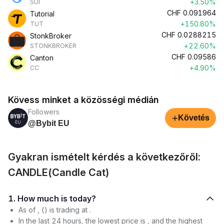
+3.50%
SUI
CHF
0.091964
Tutorial
+150.80%
TUT
CHF
0.0288215
StonkBroker
+22.60%
STONKBROKER
CHF
0.09586
Canton
+4.90%
CC
Kövess minket a közösségi médián
Followers
+
Követés
@Bybit EU
Gyakran ismételt kérdés a következőről:
CANDLE(Candle Cat)
1. How much is today?
As of , () is trading at .
In the last 24 hours, the lowest price is , and the highest