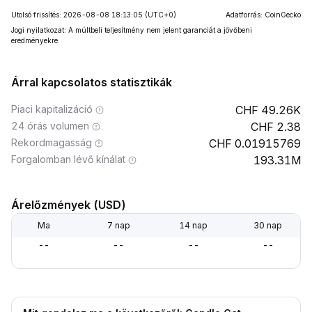
Utolsó frissítés: 2026-08-08 18:13:05
(UTC+0)
Adatforrás: CoinGecko
Jogi nyilatkozat: A múltbeli teljesítmény nem jelent garanciát a jövőbeni
eredményekre.
Árral kapcsolatos statisztikák
Piaci kapitalizáció
49.26K
24 órás volumen
2.38
Rekordmagasság
0.01915769
Forgalomban lévő kínálat
193.31M
Árelőzmények (USD)
Ma
7 nap
14 nap
30 nap
--
--
--
--