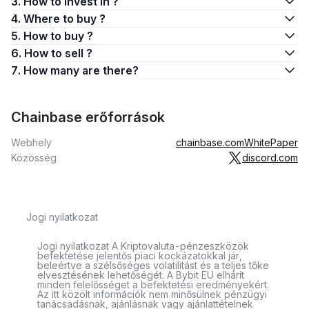
3. How to invest in ?
4. Where to buy ?
5. How to buy ?
6. How to sell ?
7. How many are there?
Chainbase erőforrások
Webhely
chainbase.com
WhitePaper
Közösség
discord.com
Jogi nyilatkozat
Jogi nyilatkozat A Kriptovaluta-pénzeszközök
befektetése jelentős piaci kockázatokkal jár,
beleértve a szélsőséges volatilitást és a teljes tőke
elvesztésének lehetőségét. A Bybit EU elhárít
minden felelősséget a befektetési eredményekért.
Az itt közölt információk nem minősülnek pénzügyi
tanácsadásnak, ajánlásnak vagy ajánlattételnek