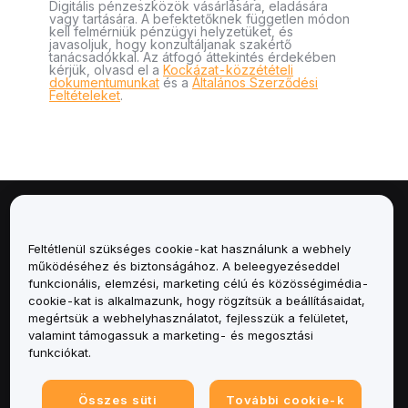
Digitális pénzeszközök vásárlására, eladására
vagy tartására. A befektetőknek független módon
kell felmérniük pénzügyi helyzetüket, és
javasoljuk, hogy konzultáljanak szakértő
tanácsadókkal. Az átfogó áttekintés érdekében
kérjük, olvasd el a
Kockázat-közzétételi
dokumentumunkat
és a
Általános Szerződési
Feltételeket
.
Névjegy
Feltétlenül szükséges cookie-kat használunk a webhely
Szolgáltatások
működéséhez és biztonságához. A beleegyezéseddel
funkcionális, elemzési, marketing célú és közösségimédia-
cookie-kat is alkalmazunk, hogy rögzítsük a beállításaidat,
Támogatás
megértsük a webhelyhasználatot, fejlesszük a felületet,
valamint támogassuk a marketing- és megosztási
Termékek
funkciókat.
Jogi
Összes süti
További cookie-k