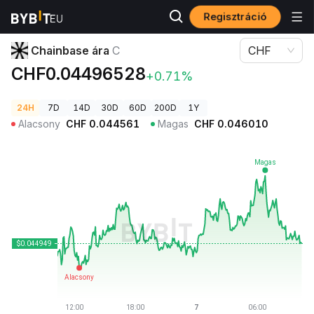
Regisztráció
Kriptovaluta árak
Chainbase ára C
Chainbase ára
C
CHF
CHF0.04496528
+0.71%
24H
7D
14D
30D
60D
200D
1Y
Alacsony
CHF
0.044561
Magas
CHF
0.046010