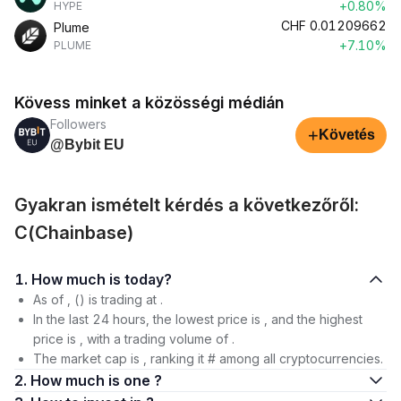
+0.80%
HYPE
CHF
0.01209662
Plume
+7.10%
PLUME
Kövess minket a közösségi médián
Followers
+
Követés
@Bybit EU
Gyakran ismételt kérdés a következőről:
C(Chainbase)
1. How much is today?
As of , () is trading at .
In the last 24 hours, the lowest price is , and the highest
price is , with a trading volume of .
The market cap is , ranking it # among all cryptocurrencies.
2. How much is one ?