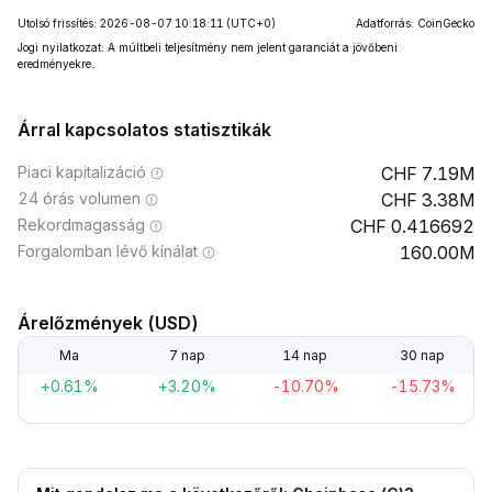
Utolsó frissítés: 2026-08-07 10:18:11
(UTC+0)
Adatforrás: CoinGecko
Jogi nyilatkozat: A múltbeli teljesítmény nem jelent garanciát a jövőbeni
eredményekre.
Árral kapcsolatos statisztikák
Piaci kapitalizáció
7.19M
24 órás volumen
3.38M
Rekordmagasság
0.416692
Forgalomban lévő kínálat
160.00M
Árelőzmények (USD)
Ma
7 nap
14 nap
30 nap
+0.61%
+3.20%
-10.70%
-15.73%