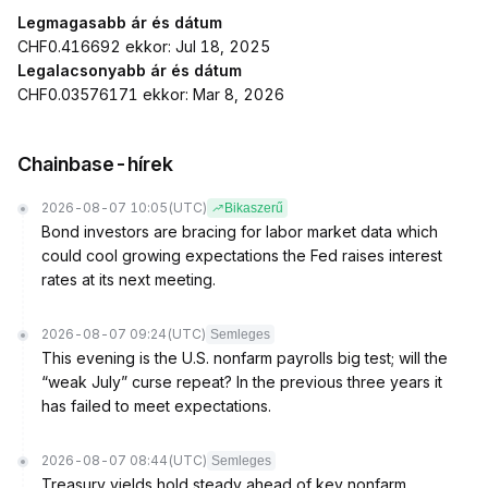
Legmagasabb ár és dátum
CHF0.416692 ekkor: Jul 18, 2025
Legalacsonyabb ár és dátum
CHF0.03576171 ekkor: Mar 8, 2026
Chainbase-hírek
2026-08-07 10:05
(UTC)
Bikaszerű
Bond investors are bracing for labor market data which
could cool growing expectations the Fed raises interest
rates at its next meeting.
2026-08-07 09:24
(UTC)
Semleges
This evening is the U.S. nonfarm payrolls big test; will the
“weak July” curse repeat? In the previous three years it
has failed to meet expectations.
2026-08-07 08:44
(UTC)
Semleges
Treasury yields hold steady ahead of key nonfarm