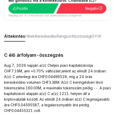
Mit gondolsz ma a következőről: Chainbase (C)?
Pozitív
Negatív
Megjegyzés: Az információk csak tájékoztatásra szolgálnak.
Áttekintés
Hírek
Kereskedés
Rangsor
Közösségi
GYIK
C élő árfolyam-összegzés
Aug 7, 2026 napján a(z) Cteljes piaci kapitalizációja
CHF7.19M, ami +0.70% változást jelent az elmúlt 24 órában.
A(z) C jelenlegi ára CHF0.04496528, míg a 24 órás
kereskedési volumen CHF3.38M. A(z) C keringésben lévő
tokenszáma 160.00M, a maximális tokenszám pedig --. A piaci
kapitalizáció alapján a(z) C a(z) 1211. helyen áll a
kriptovaluták között. Az elmúlt 24 órában a(z) C legmagasabb
ára CHF0.04595587, a legalacsonyabb ára pedig
CHF0.04455321 volt.