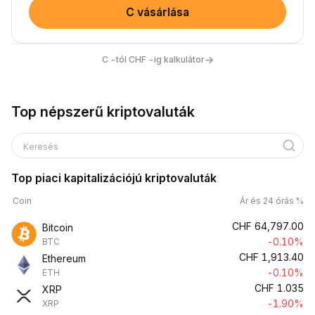
C vásárlása
→
C -tól CHF -ig kalkulátor
Top népszerű kriptovaluták
Keresés
Top piaci kapitalizációjú kriptovaluták
Coin
Ár és 24 órás %
CHF
64,797.00
Bitcoin
-0.10%
BTC
CHF
1,913.40
Ethereum
-0.10%
ETH
CHF
1.035
XRP
-1.90%
XRP