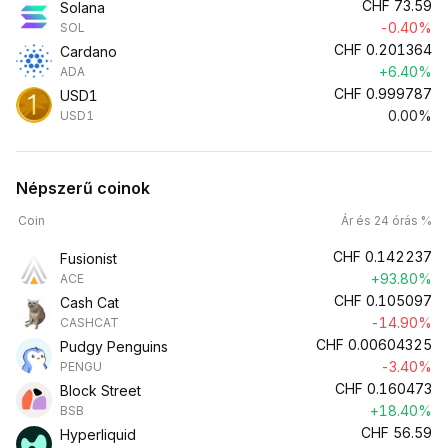
CHF
73.59
Solana
-0.40%
SOL
CHF
0.201364
Cardano
+6.40%
ADA
CHF
0.999787
USD1
0.00%
USD1
Népszerű coinok
Coin
Ár és 24 órás %
CHF
0.142237
Fusionist
+93.80%
ACE
CHF
0.105097
Cash Cat
-14.90%
CASHCAT
CHF
0.00604325
Pudgy Penguins
-3.40%
PENGU
CHF
0.160473
Block Street
+18.40%
BSB
CHF
56.59
Hyperliquid