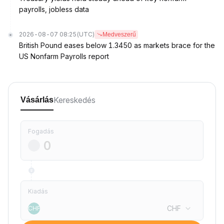
payrolls, jobless data
2026-08-07 08:25
(UTC)
Medveszerű
British Pound eases below 1.3450 as markets brace for the
US Nonfarm Payrolls report
Kereskedés
Vásárlás
Fogadás
Kiadás
CHF
CHF