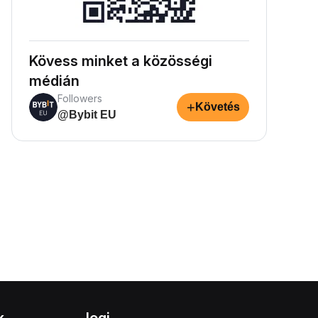
Kövess minket a közösségi
médián
Followers
+
Követés
@Bybit EU