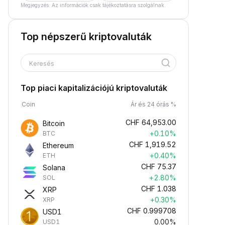
Megjegyzés: Az információk csak tájékoztatásra szolgálnak.
Top népszerű kriptovaluták
Keresés
Top piaci kapitalizációjú kriptovaluták
Coin
Ár és 24 órás %
CHF
64,953.00
Bitcoin
+0.10%
BTC
CHF
1,919.52
Ethereum
+0.40%
ETH
CHF
75.37
Solana
+2.80%
SOL
CHF
1.038
XRP
+0.30%
XRP
CHF
0.999708
USD1
0.00%
USD1