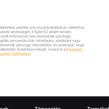
ektetése jelentős piaci kockázatokkal jár, beleértve
tésének lehetőségét. A Bybit EU elhárít minden
 közölt információk nem minősülnek pénzügyi
igitális pénzeszközök vásárlására, eladására vagy
felmérniük pénzügyi helyzetüket, és javasoljuk, hogy
 áttekintés érdekében kérjük, olvasd el a
Kockázat-
ződési Feltételeket
.