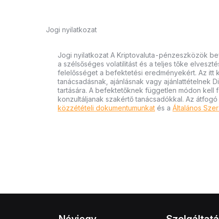
Jogi nyilatkozat
Jogi nyilatkozat A Kriptovaluta-pénzeszközök bef
a szélsőséges volatilitást és a teljes tőke elvesz
felelősséget a befektetési eredményekért. Az itt
tanácsadásnak, ajánlásnak vagy ajánlattételnek D
tartására. A befektetőknek független módon kell 
konzultáljanak szakértő tanácsadókkal. Az átfogó
közzétételi dokumentumunkat
és a
Általános Szer