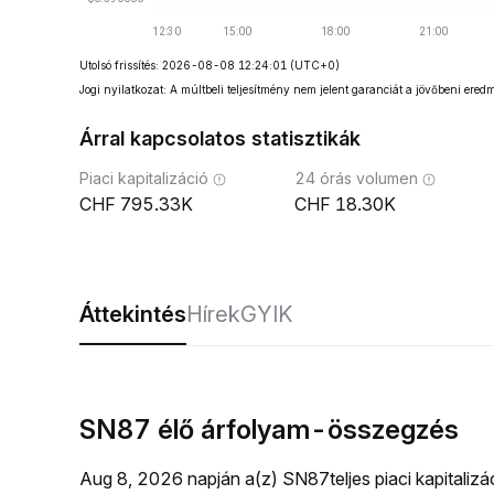
Utolsó frissítés: 2026-08-08 12:24:01
(UTC+0)
Jogi nyilatkozat: A múltbeli teljesítmény nem jelent garanciát a jövőbeni ered
Árral kapcsolatos statisztikák
Piaci kapitalizáció
24 órás volumen
795.33K
18.30K
Áttekintés
Hírek
GYIK
SN87 élő árfolyam-összegzés
Aug 8, 2026 napján a(z) SN87teljes piaci kapitaliz