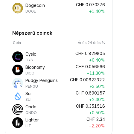
CHF
0.070376
Dogecoin
+1.40%
DOGE
Népszerű coinok
Coin
Ár és 24 órás %
CHF
0.829805
Cysic
+0.40%
CYS
CHF
0.056566
Biconomy
+11.30%
BICO
CHF
0.00623322
Pudgy Penguins
+3.50%
PENGU
CHF
0.690157
Sui
+2.30%
SUI
CHF
0.351516
Ondo
+0.50%
ONDO
CHF
2.34
Lighter
-2.20%
LIT