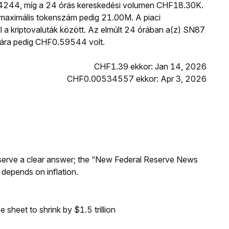
24244, míg a 24 órás kereskedési volumen CHF18.30K.
maximális tokenszám pedig 21.00M. A piaci
ll a kriptovaluták között. Az elmúlt 24 órában a(z) SN87
ára pedig CHF0.59544 volt.
CHF1.39 ekkor: Jan 14, 2026
CHF0.00534557 ekkor: Apr 3, 2026
Reserve a clear answer; the “New Federal Reserve News
 depends on inflation.
sheet to shrink by $1.5 trillion