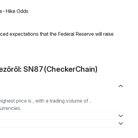
ate-Hike Odds
duced expectations that the Federal Reserve will raise
kezőről: SN87(CheckerChain)
highest price is , with a trading volume of .
urrencies.