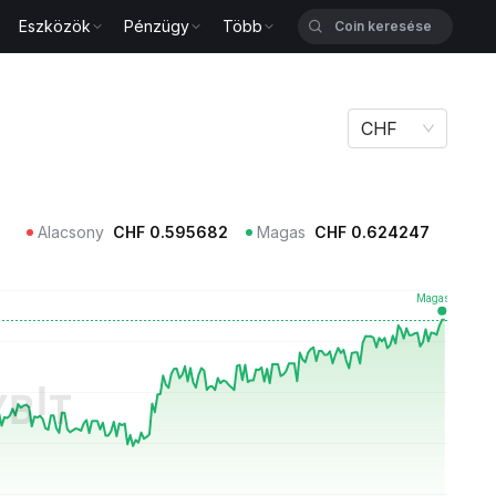
Eszközök
Pénzügy
Több
CHF
Alacsony
CHF
0.595682
Magas
CHF
0.624247