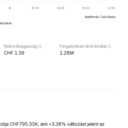
Adatforrás: CoinGecko
ményekre.
Rekordmagasság
Forgalomban lévő kínálat
1.39
1.28M
ációja CHF795.33K, ami +3.38% változást jelent az