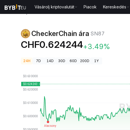
Vásárolj kriptovalutát
Piacok
Kereskedés
Kriptovaluta árak
CheckerChain ára SN87
CheckerChain ára
SN87
CHF0.624244
+3.49%
24H
7D
14D
30D
60D
200D
1Y