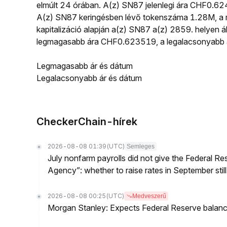
elmúlt 24 órában. A(z) SN87 jelenlegi ára CHF0.6
A(z) SN87 keringésben lévő tokenszáma 1.28M, a 
kapitalizáció alapján a(z) SN87 a(z) 2859. helyen á
legmagasabb ára CHF0.623519, a legalacsonyabb 
Legmagasabb ár és dátum
Legalacsonyabb ár és dátum
CheckerChain-hírek
2026-08-08 01:39
(UTC)
Semleges
July nonfarm payrolls did not give the Federal 
Agency”: whether to raise rates in September still
2026-08-08 00:25
(UTC)
Medveszerű
Morgan Stanley: Expects Federal Reserve balance 