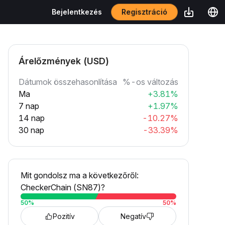
Regisztráció
Bejelentkezés
Árelőzmények (USD)
Dátumok összehasonlítása
%-os változás
Ma
+3.81%
7 nap
+1.97%
14 nap
-10.27%
30 nap
-33.39%
Mit gondolsz ma a következőről:
CheckerChain (SN87)?
50
%
50
%
Pozitív
Negatív