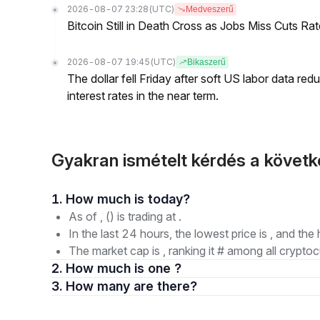
2026-08-07 23:28
(UTC)
Medveszerű
Bitcoin Still in Death Cross as Jobs Miss Cuts R
2026-08-07 19:45
(UTC)
Bikaszerű
The dollar fell Friday after soft US labor data re
interest rates in the near term.
Gyakran ismételt kérdés a követ
1. How much is today?
As of , () is trading at .
In the last 24 hours, the lowest price is , and the 
The market cap is , ranking it # among all cryptoc
2. How much is one ?
3. How many are there?