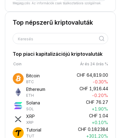
Megjegyzés: Az információk csak tájékoztatásra szolgálnak.
Top népszerű kriptovaluták
Keresés
Top piaci kapitalizációjú kriptovaluták
Coin
Ár és 24 órás %
CHF
64,819.00
Bitcoin
-0.30%
BTC
CHF
1,916.44
Ethereum
-0.20%
ETH
CHF
76.27
Solana
+1.90%
SOL
CHF
1.04
XRP
+0.10%
XRP
CHF
0.182384
Tutorial
+301.20%
TUT