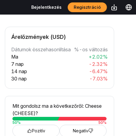
Regisztráció
Bejelentkezés
Árelőzmények (USD)
Dátumok összehasonlítása
%-os változás
Ma
+2.02%
7 nap
-2.32%
14 nap
-6.47%
30 nap
-7.03%
Mit gondolsz ma a következőről: Cheese
(CHEESE)?
50
%
50
%
Pozitív
Negatív