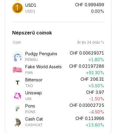
CHF
0.999499
USD1
0.00%
USD1
Népszerű coinok
Coin
Ár és 24 órás %
CHF
0.00629371
Pudgy Penguins
+1.80%
PENGU
CHF
0.02197286
Fake World Assets
+91.30%
FWA
CHF
206.31
Bittensor
+5.50%
TAO
CHF
3.97
Uniswap
-1.50%
UNI
CHF
0.03002725
Pons
-4.50%
PONS
CHF
0.113966
Cash Cat
+15.60%
CASHCAT