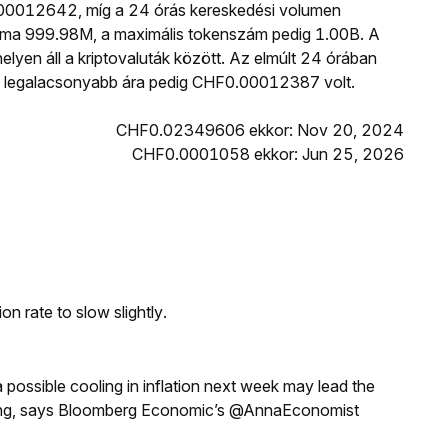
.00012642, míg a 24 órás kereskedési volumen
ma 999.98M, a maximális tokenszám pedig 1.00B. A
elyen áll a kriptovaluták között. Az elmúlt 24 órában
legalacsonyabb ára pedig CHF0.00012387 volt.
CHF0.02349606 ekkor: Nov 20, 2024
CHF0.0001058 ekkor: Jun 25, 2026
n rate to slow slightly.
a possible cooling in inflation next week may lead the
eeting, says Bloomberg Economic’s @AnnaEconomist