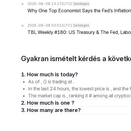
2026-08-08 13:17
(UTC)
Semleges
Why One Top Economist Says the Fed’s Inflation
2026-08-08 03:01
(UTC)
Semleges
TBL Weekly #180: US Treasury & The Fed, Labor 
Gyakran ismételt kérdés a követ
1. How much is today?
As of , () is trading at .
In the last 24 hours, the lowest price is , and the 
The market cap is , ranking it # among all cryptoc
2. How much is one ?
3. How many are there?