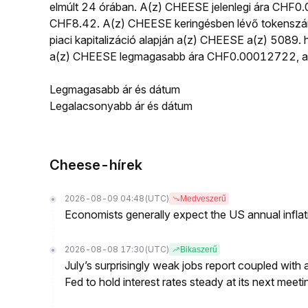
elmúlt 24 órában. A(z) CHEESE jelenlegi ára CHF0
CHF8.42. A(z) CHEESE keringésben lévő tokenszá
piaci kapitalizáció alapján a(z) CHEESE a(z) 5089. h
a(z) CHEESE legmagasabb ára CHF0.00012722, a 
Legmagasabb ár és dátum
Legalacsonyabb ár és dátum
Cheese-hírek
2026-08-09 04:48
(UTC)
Medveszerű
Economists generally expect the US annual inflatio
2026-08-08 17:30
(UTC)
Bikaszerű
July’s surprisingly weak jobs report coupled with 
Fed to hold interest rates steady at its next m