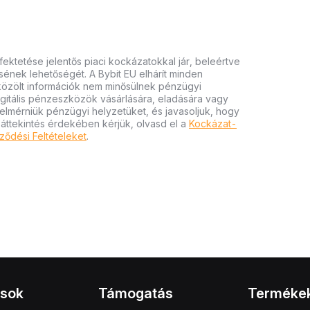
ektetése jelentős piaci kockázatokkal jár, beleértve
tésének lehetőségét. A Bybit EU elhárít minden
 közölt információk nem minősülnek pénzügyi
igitális pénzeszközök vásárlására, eladására vagy
felmérniük pénzügyi helyzetüket, és javasoljuk, hogy
 áttekintés érdekében kérjük, olvasd el a
Kockázat-
ződési Feltételeket
.
ások
Támogatás
Terméke