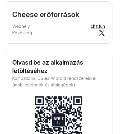
Cheese erőforrások
Webhely
chz.fun
Közösség
Olvasd be az alkalmazás
letöltéséhez
Kompatibilis iOS és Android rendszerekkel
(mobiltelefonok és táblagépek)