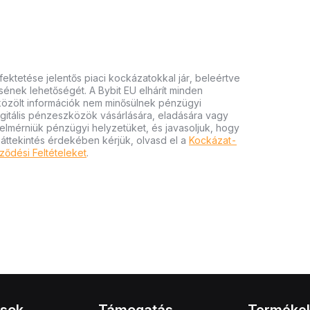
ektetése jelentős piaci kockázatokkal jár, beleértve
tésének lehetőségét. A Bybit EU elhárít minden
 közölt információk nem minősülnek pénzügyi
igitális pénzeszközök vásárlására, eladására vagy
felmérniük pénzügyi helyzetüket, és javasoljuk, hogy
 áttekintés érdekében kérjük, olvasd el a
Kockázat-
ződési Feltételeket
.