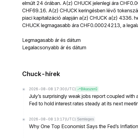
elmúlt 24 órában. A(z) CHUCK jelenlegi ára CHF0.
CHF69.16. A(z) CHUCK keringésben lévő tokenszá
piaci kapitalizáció alapján a(z) CHUCK a(z) 4336. he
CHUCK legmagasabb ára CHF0.00024213, a legala
Legmagasabb ár és dátum
Legalacsonyabb ár és dátum
Chuck-hírek
2026-08-08 17:30
(UTC)
Bikaszerű
July’s surprisingly weak jobs report coupled with 
Fed to hold interest rates steady at its next m
2026-08-08 13:17
(UTC)
Semleges
Why One Top Economist Says the Fed’s Inflation