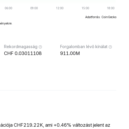
Adatforrás: CoinGecko
ményekre.
Rekordmagasság
Forgalomban lévő kínálat
0.03011108
911.00M
izációja CHF219.22K, ami +0.46% változást jelent az