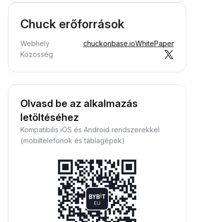
Chuck erőforrások
Webhely
chuckonbase.io
WhitePaper
Közösség
Olvasd be az alkalmazás
letöltéséhez
Kompatibilis iOS és Android rendszerekkel
(mobiltelefonok és táblagépek)