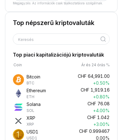
Megjegyzés: Az információk csak tájékoztatásra szolgálnak.
Top népszerű kriptovaluták
Keresés
Top piaci kapitalizációjú kriptovaluták
Coin
Ár és 24 órás %
CHF
64,991.00
Bitcoin
+0.50%
BTC
CHF
1,919.16
Ethereum
+0.80%
ETH
CHF
76.08
Solana
+4.00%
SOL
CHF
1.042
XRP
+3.00%
XRP
CHF
0.999467
USD1
0.00%
USD1