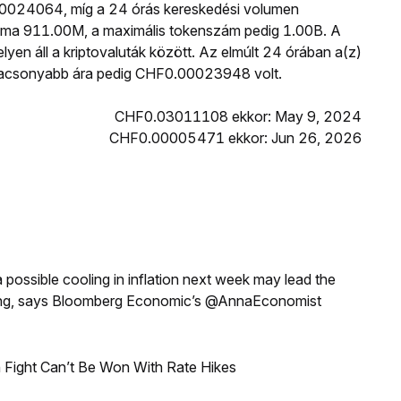
00024064, míg a 24 órás kereskedési volumen
ma 911.00M, a maximális tokenszám pedig 1.00B. A
lyen áll a kriptovaluták között. Az elmúlt 24 órában a(z)
csonyabb ára pedig CHF0.00023948 volt.
CHF0.03011108 ekkor: May 9, 2024
CHF0.00005471 ekkor: Jun 26, 2026
a possible cooling in inflation next week may lead the
eeting, says Bloomberg Economic’s @AnnaEconomist
 Fight Can’t Be Won With Rate Hikes