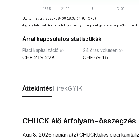
Utolsó frissítés: 2026-08-08 18:32:04
(UTC+0)
Jogi nyilatkozat: A múltbeli teljesítmény nem jelent garanciát a jövőbeni ered
Árral kapcsolatos statisztikák
Piaci kapitalizáció
24 órás volumen
219.22K
69.16
Áttekintés
Hírek
GYIK
CHUCK élő árfolyam-összegzés
Aug 8, 2026 napján a(z) CHUCKteljes piaci kapital