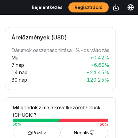
Regisztráció
Bejelentkezés
Árelőzmények (USD)
Dátumok összehasonlítása
%-os változás
Ma
+0.42%
7 nap
+6.60%
14 nap
+24.45%
30 nap
+120.25%
Mit gondolsz ma a következőről: Chuck
(CHUCK)?
50
%
50
%
Pozitív
Negatív