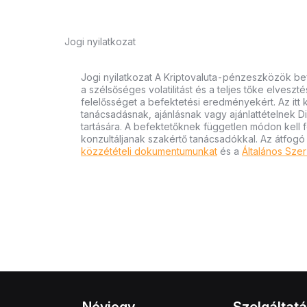
Jogi nyilatkozat
Jogi nyilatkozat A Kriptovaluta-pénzeszközök bef
a szélsőséges volatilitást és a teljes tőke elvesz
felelősséget a befektetési eredményekért. Az itt
tanácsadásnak, ajánlásnak vagy ajánlattételnek D
tartására. A befektetőknek független módon kell 
konzultáljanak szakértő tanácsadókkal. Az átfogó
közzétételi dokumentumunkat
és a
Általános Szer