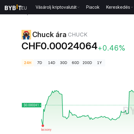
Vásárolj kriptovalutát
Piacok
Kereskedés
Kriptovaluta árak
Chuck ára CHUCK
Chuck ára
CHUCK
CHF0.00024064
+0.46%
24H
7D
14D
30D
60D
200D
1Y