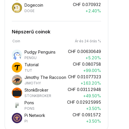
CHF
0.070932
Dogecoin
+2.40%
DOGE
Népszerű coinok
Coin
Ár és 24 órás %
CHF
0.00630649
Pudgy Penguins
+5.20%
PENGU
CHF
0.080758
Tutorial
+99.00%
TUT
CHF
0.01077323
Jimothy The Raccoon
+163.20%
JIMOTHY
CHF
0.03112948
StonkBroker
+49.50%
STONKBROKER
CHF
0.02925995
Pons
+3.50%
PONS
CHF
0.091572
Pi Network
+3.50%
PI