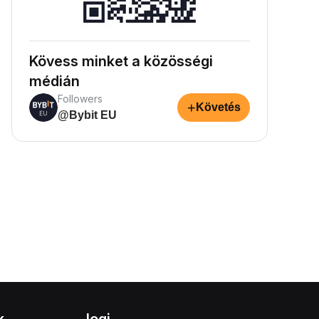
Kövess minket a közösségi
médián
Followers
+
Követés
@Bybit EU