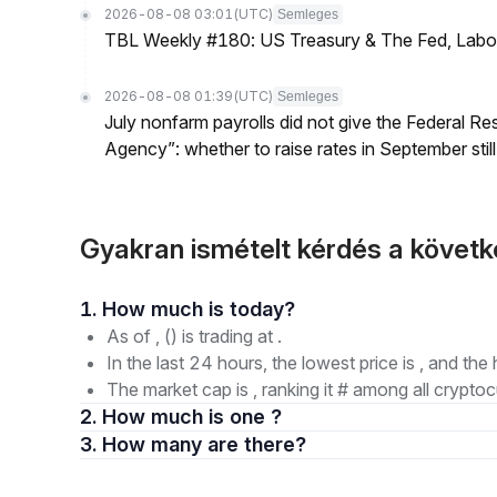
2026-08-08 03:01
(UTC)
Semleges
TBL Weekly #180: US Treasury & The Fed, Labor 
2026-08-08 01:39
(UTC)
Semleges
July nonfarm payrolls did not give the Federal 
Agency”: whether to raise rates in September still
Gyakran ismételt kérdés a köve
1. How much is today?
As of , () is trading at .
In the last 24 hours, the lowest price is , and the 
The market cap is , ranking it # among all cryptoc
2. How much is one ?
3. How many are there?