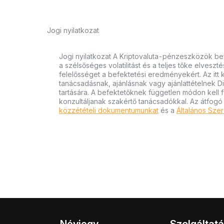
Jogi nyilatkozat
Jogi nyilatkozat A Kriptovaluta-pénzeszközök bef
a szélsőséges volatilitást és a teljes tőke elvesz
felelősséget a befektetési eredményekért. Az itt
tanácsadásnak, ajánlásnak vagy ajánlattételnek D
tartására. A befektetőknek független módon kell 
konzultáljanak szakértő tanácsadókkal. Az átfogó
közzétételi dokumentumunkat
és a
Általános Szer