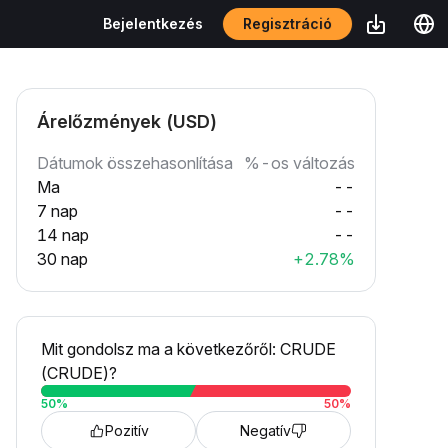
Regisztráció
Bejelentkezés
Árelőzmények (USD)
Dátumok összehasonlítása
%-os változás
Ma
--
7 nap
--
14 nap
--
30 nap
+2.78%
Mit gondolsz ma a következőről: CRUDE
(CRUDE)?
50
%
50
%
Pozitív
Negatív