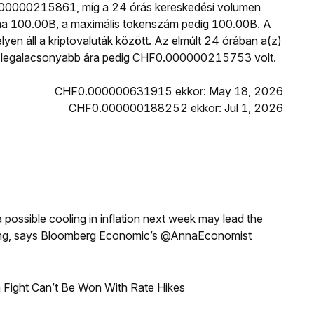
.000000215861, míg a 24 órás kereskedési volumen
a 100.00B, a maximális tokenszám pedig 100.00B. A
lyen áll a kriptovaluták között. Az elmúlt 24 órában a(z)
egalacsonyabb ára pedig CHF0.000000215753 volt.
CHF0.000000631915 ekkor: May 18, 2026
CHF0.000000188252 ekkor: Jul 1, 2026
a possible cooling in inflation next week may lead the
eeting, says Bloomberg Economic’s @AnnaEconomist
 Fight Can’t Be Won With Rate Hikes