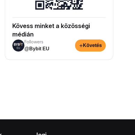
Kövess minket a közösségi
médián
Followers
+
Követés
@Bybit EU