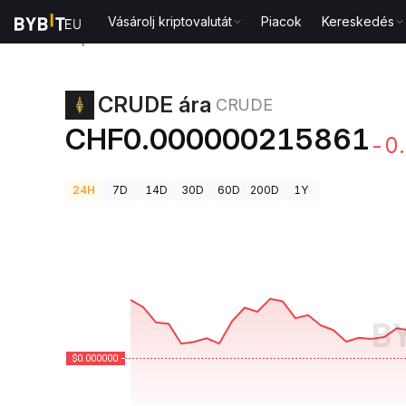
Vásárolj kriptovalutát
Piacok
Kereskedés
Kriptovaluta árak
CRUDE ára CRUDE
CRUDE ára
CRUDE
CHF0.000000215861
-0
24H
7D
14D
30D
60D
200D
1Y