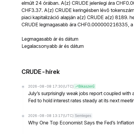
elmúlt 24 órában. A(z) CRUDE jelenlegi ára CHF0
CHF3.37. A(z) CRUDE keringésben lévő tokenszám
piaci kapitalizáció alapján a(z) CRUDE a(z) 8189. he
CRUDE legmagasabb ára CHF0.000000216335, a l
Legmagasabb ár és dátum
Legalacsonyabb ár és dátum
CRUDE-hírek
2026-08-08 17:30
(UTC)
Bikaszerű
July’s surprisingly weak jobs report coupled with 
Fed to hold interest rates steady at its next m
2026-08-08 13:17
(UTC)
Semleges
Why One Top Economist Says the Fed’s Inflation