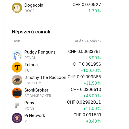
CHF
0.070927
Dogecoin
+1.70%
DOGE
Népszerű coinok
Coin
Ár és 24 órás %
CHF
0.00633791
Pudgy Penguins
+5.90%
PENGU
CHF
0.081956
Tutorial
+100.70%
TUT
CHF
0.01099865
Jimothy The Raccoon
+31.50%
JIMOTHY
CHF
0.0306513
StonkBroker
+45.00%
STONKBROKER
CHF
0.02992011
Pons
+11.00%
PONS
CHF
0.091533
Pi Network
+3.40%
PI