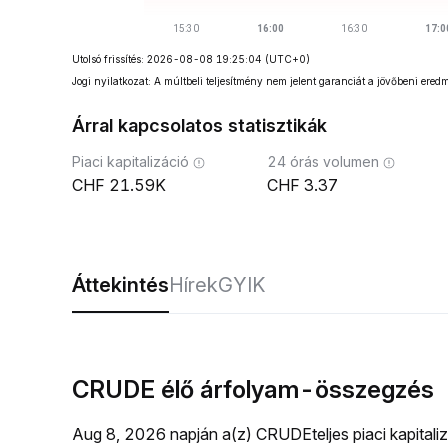
Utolsó frissítés: 2026-08-08 19:25:04
(UTC+0)
Jogi nyilatkozat: A múltbeli teljesítmény nem jelent garanciát a jövőbeni ered
Árral kapcsolatos statisztikák
Piaci kapitalizáció
24 órás volumen
21.59K
3.37
Áttekintés
Hírek
GYIK
CRUDE élő árfolyam-összegzés
Aug 8, 2026 napján a(z) CRUDEteljes piaci kapitali