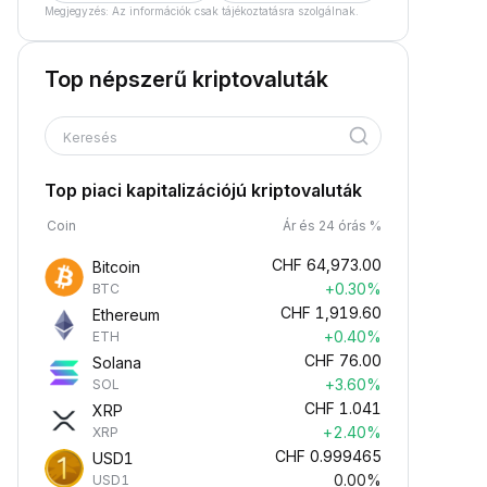
Megjegyzés: Az információk csak tájékoztatásra szolgálnak.
Top népszerű kriptovaluták
Keresés
Top piaci kapitalizációjú kriptovaluták
Coin
Ár és 24 órás %
CHF
64,973.00
Bitcoin
+0.30%
BTC
CHF
1,919.60
Ethereum
+0.40%
ETH
CHF
76.00
Solana
+3.60%
SOL
CHF
1.041
XRP
+2.40%
XRP
CHF
0.999465
USD1
0.00%
USD1