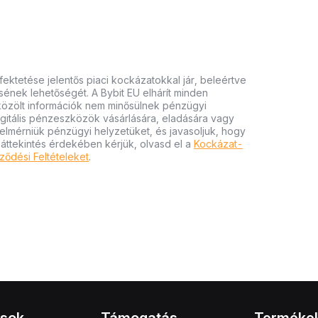
ektetése jelentős piaci kockázatokkal jár, beleértve
tésének lehetőségét. A Bybit EU elhárít minden
 közölt információk nem minősülnek pénzügyi
igitális pénzeszközök vásárlására, eladására vagy
felmérniük pénzügyi helyzetüket, és javasoljuk, hogy
 áttekintés érdekében kérjük, olvasd el a
Kockázat-
ződési Feltételeket
.