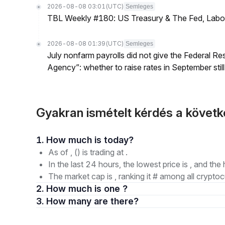
2026-08-08 03:01
(UTC)
Semleges
TBL Weekly #180: US Treasury & The Fed, Labor 
2026-08-08 01:39
(UTC)
Semleges
July nonfarm payrolls did not give the Federal 
Agency”: whether to raise rates in September still
Gyakran ismételt kérdés a köve
1. How much is today?
As of , () is trading at .
In the last 24 hours, the lowest price is , and the 
The market cap is , ranking it # among all cryptoc
2. How much is one ?
3. How many are there?