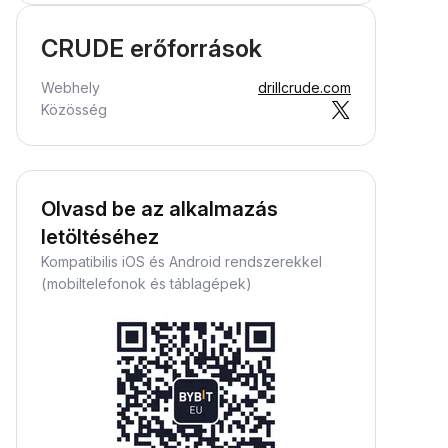
CRUDE erőforrások
Webhely
drillcrude.com
Közösség
Olvasd be az alkalmazás
letöltéséhez
Kompatibilis iOS és Android rendszerekkel
(mobiltelefonok és táblagépek)