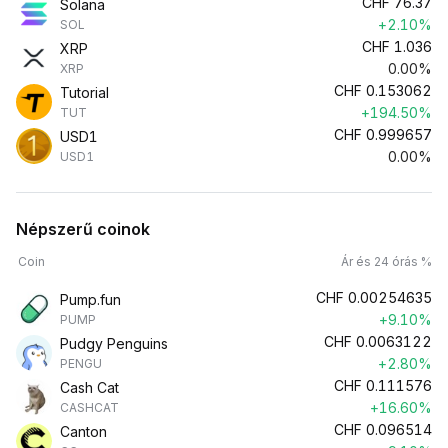
CHF
76.37
Solana
+2.10%
SOL
CHF
1.036
XRP
0.00%
XRP
CHF
0.153062
Tutorial
+194.50%
TUT
CHF
0.999657
USD1
0.00%
USD1
Népszerű coinok
Coin
Ár és 24 órás %
CHF
0.00254635
Pump.fun
+9.10%
PUMP
CHF
0.0063122
Pudgy Penguins
+2.80%
PENGU
CHF
0.111576
Cash Cat
+16.60%
CASHCAT
CHF
0.096514
Canton