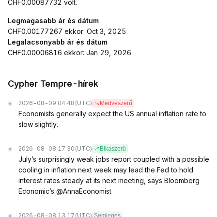
CHF0.00087732 volt.
Legmagasabb ár és dátum
CHF0.00177267 ekkor: Oct 3, 2025
Legalacsonyabb ár és dátum
CHF0.00006816 ekkor: Jan 29, 2026
Cypher Tempre-hírek
2026-08-09 04:48
(UTC)
Medveszerű
Economists generally expect the US annual inflation rate to
slow slightly.
2026-08-08 17:30
(UTC)
Bikaszerű
July’s surprisingly weak jobs report coupled with a possible
cooling in inflation next week may lead the Fed to hold
interest rates steady at its next meeting, says Bloomberg
Economic’s @AnnaEconomist
2026-08-08 13:17
(UTC)
Semleges