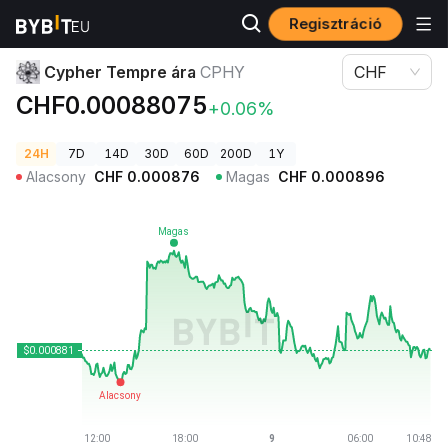
Regisztráció
Kriptovaluta árak
Cypher Tempre ára CPHY
Cypher Tempre ára
CPHY
CHF
CHF0.00088075
+0.06%
24H
7D
14D
30D
60D
200D
1Y
Alacsony
CHF
0.000876
Magas
CHF
0.000896