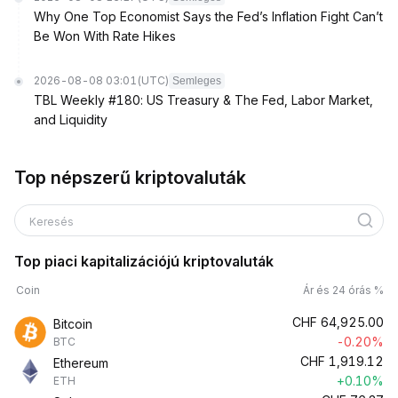
Why One Top Economist Says the Fed’s Inflation Fight Can’t
Be Won With Rate Hikes
2026-08-08 03:01
(UTC)
Semleges
TBL Weekly #180: US Treasury & The Fed, Labor Market,
and Liquidity
Top népszerű kriptovaluták
Keresés
Top piaci kapitalizációjú kriptovaluták
Coin
Ár és 24 órás %
CHF
64,925.00
Bitcoin
-0.20%
BTC
CHF
1,919.12
Ethereum
+0.10%
ETH