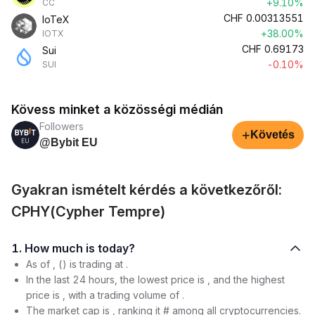
+9.10%
CC
CHF
0.00313551
IoTeX
+38.00%
IOTX
CHF
0.69173
Sui
-0.10%
SUI
Kövess minket a közösségi médián
Followers
+
Követés
@Bybit EU
Gyakran ismételt kérdés a következőről:
CPHY(Cypher Tempre)
1. How much is today?
As of , () is trading at .
In the last 24 hours, the lowest price is , and the highest
price is , with a trading volume of .
The market cap is , ranking it # among all cryptocurrencies.