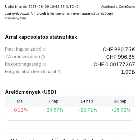
Utolsó frissítés: 2026-08-09 10:49:59
(UTC+0)
Adatforrás: CoinGecko
Jogi nyilatkozat: A múltbeli teljesítmény nem jelent garanciát a jövőbeni
eredményekre.
Árral kapcsolatos statisztikák
Piaci kapitalizáció
880.75K
24 órás volumen
996.85
Rekordmagasság
0.00177267
Forgalomban lévő kínálat
1.00B
Árelőzmények (USD)
Ma
7 nap
14 nap
30 nap
-0.12%
+24.67%
+28.72%
+28.02%