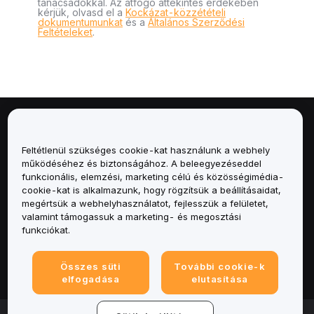
tanácsadókkal. Az átfogó áttekintés érdekében
kérjük, olvasd el a
Kockázat-közzétételi
dokumentumunkat
és a
Általános Szerződési
Feltételeket
.
Névjegy
Feltétlenül szükséges cookie-kat használunk a webhely
Szolgáltatások
működéséhez és biztonságához. A beleegyezéseddel
funkcionális, elemzési, marketing célú és közösségimédia-
cookie-kat is alkalmazunk, hogy rögzítsük a beállításaidat,
Támogatás
megértsük a webhelyhasználatot, fejlesszük a felületet,
valamint támogassuk a marketing- és megosztási
Termékek
funkciókat.
Jogi
Összes süti
További cookie-k
elfogadása
elutasítása