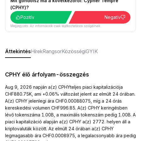
Mit gondolsz ma a következőről: Cypher Tempre
(CPHY)?
Pozitív
Negatív
Megjegyzés: Az információk csak tájékoztatásra szolgálnak.
Áttekintés
Hírek
Rangsor
Közösségi
GYIK
CPHY élő árfolyam-összegzés
Aug 9, 2026 napján a(z) CPHYteljes piaci kapitalizációja
CHF880.75K, ami +0.06% változást jelent az elmúlt 24 órában.
A(z) CPHY jelenlegi ára CHF0.00088075, míg a 24 órás
kereskedési volumen CHF996.85. A(z) CPHY keringésben
lévő tokenszáma 1.00B, a maximális tokenszám pedig 1.00B. A
piaci kapitalizáció alapján a(z) CPHY a(z) 2772. helyen áll a
kriptovaluták között. Az elmúlt 24 órában a(z) CPHY
legmagasabb ára CHF0.0008975, a legalacsonyabb ára pedig