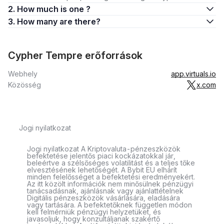
2. How much is one ?
3. How many are there?
Cypher Tempre erőforrások
Webhely
app.virtuals.io
Közösség
x.com
Jogi nyilatkozat
Jogi nyilatkozat A Kriptovaluta-pénzeszközök
befektetése jelentős piaci kockázatokkal jár,
beleértve a szélsőséges volatilitást és a teljes tőke
elvesztésének lehetőségét. A Bybit EU elhárít
minden felelősséget a befektetési eredményekért.
Az itt közölt információk nem minősülnek pénzügyi
tanácsadásnak, ajánlásnak vagy ajánlattételnek
Digitális pénzeszközök vásárlására, eladására
vagy tartására. A befektetőknek független módon
kell felmérniük pénzügyi helyzetüket, és
javasoljuk, hogy konzultáljanak szakértő