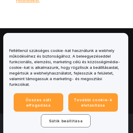
Feltételeket
.
Névjegy
Feltétlenül szükséges cookie-kat használunk a webhely
Szolgáltatások
működéséhez és biztonságához. A beleegyezéseddel
funkcionális, elemzési, marketing célú és közösségimédia-
cookie-kat is alkalmazunk, hogy rögzítsük a beállításaidat,
Támogatás
megértsük a webhelyhasználatot, fejlesszük a felületet,
valamint támogassuk a marketing- és megosztási
Termékek
funkciókat.
Jogi
Összes süti
További cookie-k
elfogadása
elutasítása
© 2025-2026 Bybit.eu. Minden jog fenntartva.
Sütik beállítása
Általános szerződési feltételek
|
Adatvédelmi