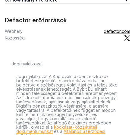
Defactor erőforrások
Webhely
defactor.com
Közösség
Jogi nyilatkozat
Jogi nyilatkozat A Kriptovaluta-pénzeszközök
befektetése jelentős piaci kockázatokkal jár,
beleértve a szélsőséges volatilitást és a teljes tőke
elvesztésének lehetőségét. A Bybit EU elhárít
minden felelősséget a befektetési eredményekért.
Az itt közölt információk nem minősülnek pénzügyi
tanácsadásnak, ajánlásnak vagy ajánlattételnek
Digitális pénzeszközök vásárlására, eladására
vagy tartására. A befektetőknek független módon
kell felmérniük pénzügyi helyzetüket, és
javasoljuk, hogy konzultáljanak szakértő
tanácsadókkal. Az átfogó áttekintés érdekében
kérjük, olvasd el a
Kockázat-közzétételi
dokumentumunkat
és a
Általános Szerződési