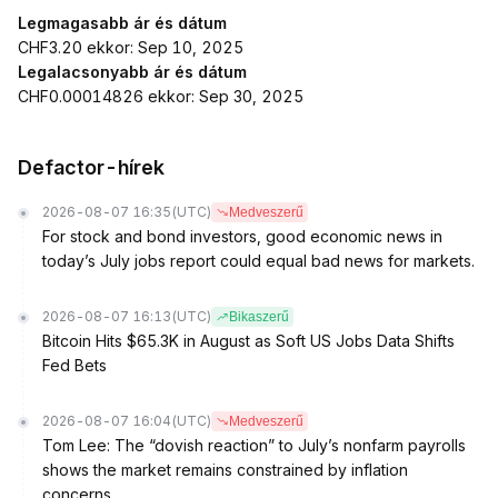
Legmagasabb ár és dátum
CHF3.20 ekkor: Sep 10, 2025
Legalacsonyabb ár és dátum
CHF0.00014826 ekkor: Sep 30, 2025
Defactor-hírek
2026-08-07 16:35
(UTC)
Medveszerű
For stock and bond investors, good economic news in
today’s July jobs report could equal bad news for markets.
2026-08-07 16:13
(UTC)
Bikaszerű
Bitcoin Hits $65.3K in August as Soft US Jobs Data Shifts
Fed Bets
2026-08-07 16:04
(UTC)
Medveszerű
Tom Lee: The “dovish reaction” to July’s nonfarm payrolls
shows the market remains constrained by inflation
concerns