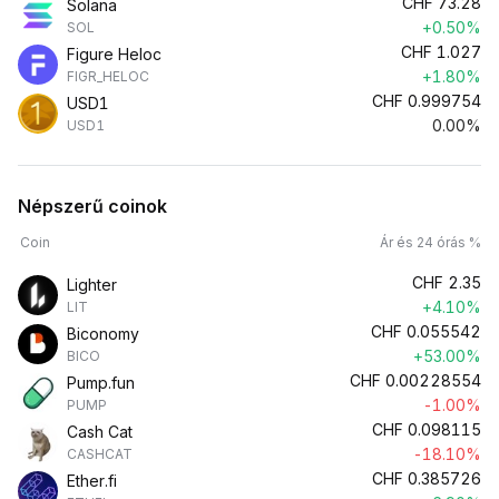
CHF
73.28
Solana
+0.50%
SOL
CHF
1.027
Figure Heloc
+1.80%
FIGR_HELOC
CHF
0.999754
USD1
0.00%
USD1
Népszerű coinok
Coin
Ár és 24 órás %
CHF
2.35
Lighter
+4.10%
LIT
CHF
0.055542
Biconomy
+53.00%
BICO
CHF
0.00228554
Pump.fun
-1.00%
PUMP
CHF
0.098115
Cash Cat
-18.10%
CASHCAT
CHF
0.385726
Ether.fi