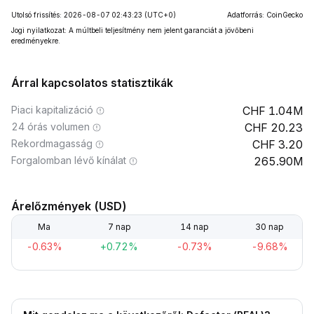
Utolsó frissítés: 2026-08-07 02:43:23
(UTC+0)
Adatforrás: CoinGecko
Jogi nyilatkozat: A múltbeli teljesítmény nem jelent garanciát a jövőbeni
eredményekre.
Árral kapcsolatos statisztikák
Piaci kapitalizáció
1.04M
24 órás volumen
20.23
Rekordmagasság
3.20
Forgalomban lévő kínálat
265.90M
Árelőzmények (USD)
Ma
7 nap
14 nap
30 nap
-0.63%
+0.72%
-0.73%
-9.68%