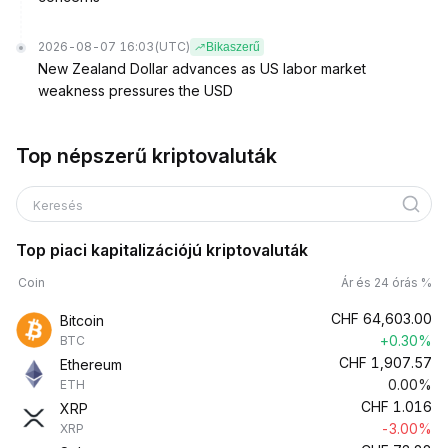
2026-08-07 16:03
(UTC)
Bikaszerű
New Zealand Dollar advances as US labor market
weakness pressures the USD
Top népszerű kriptovaluták
Keresés
Top piaci kapitalizációjú kriptovaluták
Coin
Ár és 24 órás %
CHF
64,603.00
Bitcoin
+0.30%
BTC
CHF
1,907.57
Ethereum
0.00%
ETH
CHF
1.016
XRP
-3.00%
XRP