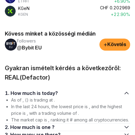
+6.90%
ETHFI
CHF
0.202969
KGeN
+22.90%
KGEN
Kövess minket a közösségi médián
Followers
+
Követés
@Bybit EU
Gyakran ismételt kérdés a következőről:
REAL(Defactor)
1. How much is today?
As of , () is trading at .
In the last 24 hours, the lowest price is , and the highest
price is , with a trading volume of .
The market cap is , ranking it # among all cryptocurrencies.
2. How much is one ?
3. How many are there?