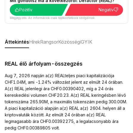
Mit gondolsz ma a következőről: Defactor (REAL)?
Pozitív
Negatív
Megjegyzés: Az információk csak tájékoztatásra szolgálnak.
Áttekintés
Hírek
Rangsor
Közösségi
GYIK
REAL élő árfolyam-összegzés
Aug 7, 2026 napján a(z) REALteljes piaci kapitalizációja
CHF1.04M, ami -1.24% változást jelent az elmúlt 24 órában.
A(z) REAL jelenlegi ára CHF0.00390402, míg a 24 órás
kereskedési volumen CHF20.23. A(z) REAL keringésben lévő
tokenszáma 265.90M, a maximális tokenszám pedig 300.00M.
A piaci kapitalizáció alapján a(z) REAL a(z) 2604. helyen áll a
kriptovaluták között. Az elmúlt 24 órában a(z) REAL
legmagasabb ára CHF0.00392275, a legalacsonyabb ára
pedig CHF0.00389805 volt.