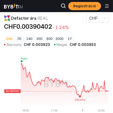
Regisztráció
Kriptovaluta árak
Defactor ára REAL
Defactor ára
REAL
CHF
CHF0.00390402
-1.24%
24H
7D
14D
30D
60D
200D
1Y
Alacsony
CHF
0.003923
Magas
CHF
0.003953