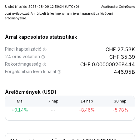
Utolsó frissítés: 2026-08-09 12:59:34
(UTC+0)
Adatforrás: CoinGecko
Jogi nyilatkozat: A múltbeli teljesítmény nem jelent garanciát a jövőbeni
eredményekre.
Árral kapcsolatos statisztikák
Piaci kapitalizáció
27.53K
24 órás volumen
35.39
Rekordmagasság
0.000000268444
Forgalomban lévő kínálat
446.95B
Árelőzmények (USD)
Ma
7 nap
14 nap
30 nap
+0.14%
--
-8.46%
-5.78%