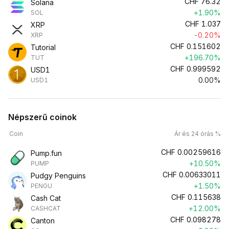
CHF
76.32
Solana
+1.90%
SOL
CHF
1.037
XRP
-0.20%
XRP
CHF
0.151602
Tutorial
+196.70%
TUT
CHF
0.999592
USD1
0.00%
USD1
Népszerű coinok
Coin
Ár és 24 órás %
CHF
0.00259616
Pump.fun
+10.50%
PUMP
CHF
0.00633011
Pudgy Penguins
+1.50%
PENGU
CHF
0.115638
Cash Cat
+12.00%
CASHCAT
CHF
0.098278
Canton