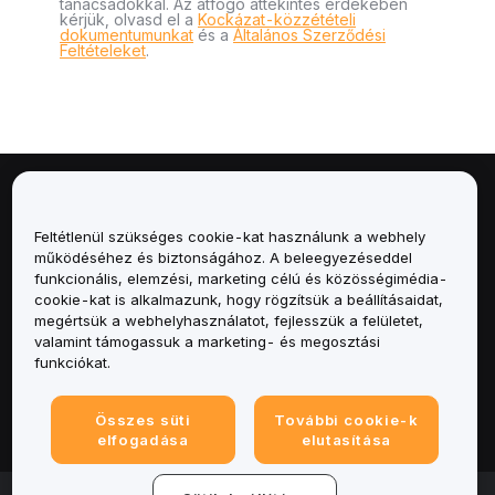
tanácsadókkal. Az átfogó áttekintés érdekében
kérjük, olvasd el a
Kockázat-közzétételi
dokumentumunkat
és a
Általános Szerződési
Feltételeket
.
Névjegy
Feltétlenül szükséges cookie-kat használunk a webhely
Szolgáltatások
működéséhez és biztonságához. A beleegyezéseddel
funkcionális, elemzési, marketing célú és közösségimédia-
cookie-kat is alkalmazunk, hogy rögzítsük a beállításaidat,
Támogatás
megértsük a webhelyhasználatot, fejlesszük a felületet,
valamint támogassuk a marketing- és megosztási
Termékek
funkciókat.
Jogi
Összes süti
További cookie-k
elfogadása
elutasítása