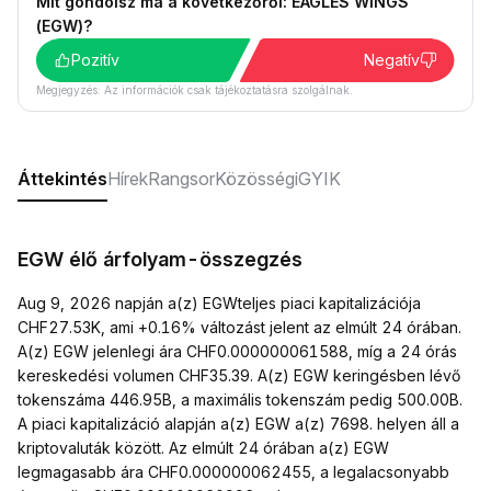
Mit gondolsz ma a következőről: EAGLES WINGS
(EGW)?
Pozitív
Negatív
Megjegyzés: Az információk csak tájékoztatásra szolgálnak.
Áttekintés
Hírek
Rangsor
Közösségi
GYIK
EGW élő árfolyam-összegzés
Aug 9, 2026 napján a(z) EGWteljes piaci kapitalizációja
CHF27.53K, ami +0.16% változást jelent az elmúlt 24 órában.
A(z) EGW jelenlegi ára CHF0.000000061588, míg a 24 órás
kereskedési volumen CHF35.39. A(z) EGW keringésben lévő
tokenszáma 446.95B, a maximális tokenszám pedig 500.00B.
A piaci kapitalizáció alapján a(z) EGW a(z) 7698. helyen áll a
kriptovaluták között. Az elmúlt 24 órában a(z) EGW
legmagasabb ára CHF0.000000062455, a legalacsonyabb