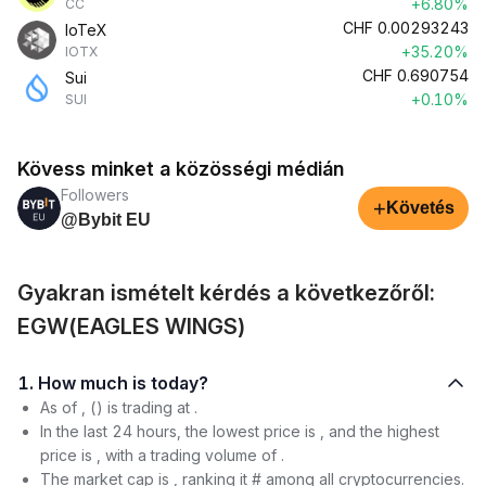
+6.80%
CC
CHF
0.00293243
IoTeX
+35.20%
IOTX
CHF
0.690754
Sui
+0.10%
SUI
Kövess minket a közösségi médián
Followers
+
Követés
@Bybit EU
Gyakran ismételt kérdés a következőről:
EGW(EAGLES WINGS)
1. How much is today?
As of , () is trading at .
In the last 24 hours, the lowest price is , and the highest
price is , with a trading volume of .
The market cap is , ranking it # among all cryptocurrencies.