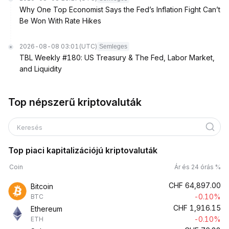
Why One Top Economist Says the Fed’s Inflation Fight Can’t
Be Won With Rate Hikes
2026-08-08 03:01
(UTC)
Semleges
TBL Weekly #180: US Treasury & The Fed, Labor Market,
and Liquidity
Top népszerű kriptovaluták
Keresés
Top piaci kapitalizációjú kriptovaluták
Coin
Ár és 24 órás %
CHF
64,897.00
Bitcoin
-0.10%
BTC
CHF
1,916.15
Ethereum
-0.10%
ETH