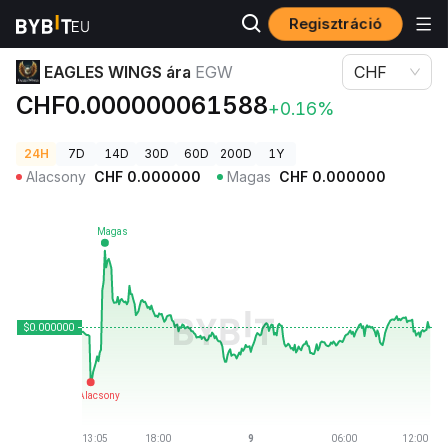
Regisztráció
Kriptovaluta árak
EAGLES WINGS ára EGW
EAGLES WINGS ára
EGW
CHF
CHF0.000000061588
+0.16%
24H
7D
14D
30D
60D
200D
1Y
Alacsony
CHF
0.000000
Magas
CHF
0.000000