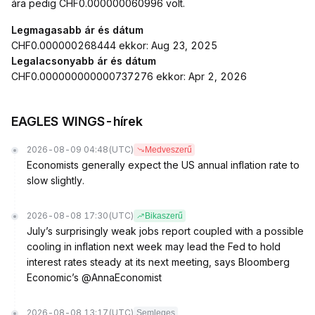
ára pedig CHF0.000000060996 volt.
Legmagasabb ár és dátum
CHF0.000000268444 ekkor: Aug 23, 2025
Legalacsonyabb ár és dátum
CHF0.000000000000737276 ekkor: Apr 2, 2026
EAGLES WINGS-hírek
2026-08-09 04:48
(UTC)
Medveszerű
Economists generally expect the US annual inflation rate to
slow slightly.
2026-08-08 17:30
(UTC)
Bikaszerű
July’s surprisingly weak jobs report coupled with a possible
cooling in inflation next week may lead the Fed to hold
interest rates steady at its next meeting, says Bloomberg
Economic’s @AnnaEconomist
2026-08-08 13:17
(UTC)
Semleges