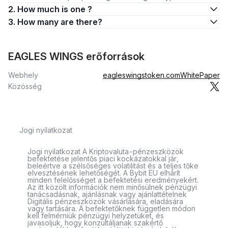
2. How much is one ?
3. How many are there?
EAGLES WINGS erőforrások
Webhely
eagleswingstoken.com
WhitePaper
Közösség
Jogi nyilatkozat
Jogi nyilatkozat A Kriptovaluta-pénzeszközök
befektetése jelentős piaci kockázatokkal jár,
beleértve a szélsőséges volatilitást és a teljes tőke
elvesztésének lehetőségét. A Bybit EU elhárít
minden felelősséget a befektetési eredményekért.
Az itt közölt információk nem minősülnek pénzügyi
tanácsadásnak, ajánlásnak vagy ajánlattételnek
Digitális pénzeszközök vásárlására, eladására
vagy tartására. A befektetőknek független módon
kell felmérniük pénzügyi helyzetüket, és
javasoljuk, hogy konzultáljanak szakértő