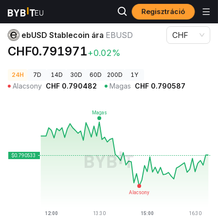
Regisztráció
Kriptovaluta árak
ebUSD Stablecoin ára EBUSD
ebUSD Stablecoin ára
EBUSD
CHF
CHF0.791971
+0.02%
24H
7D
14D
30D
60D
200D
1Y
Alacsony
CHF
0.790482
Magas
CHF
0.790587