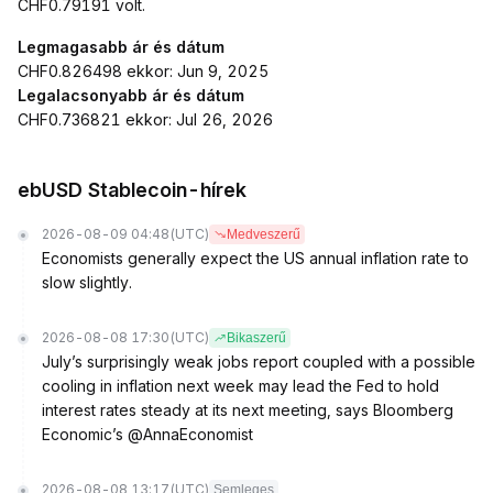
CHF0.79191 volt.
Legmagasabb ár és dátum
CHF0.826498 ekkor: Jun 9, 2025
Legalacsonyabb ár és dátum
CHF0.736821 ekkor: Jul 26, 2026
ebUSD Stablecoin-hírek
2026-08-09 04:48
(UTC)
Medveszerű
Economists generally expect the US annual inflation rate to
slow slightly.
2026-08-08 17:30
(UTC)
Bikaszerű
July’s surprisingly weak jobs report coupled with a possible
cooling in inflation next week may lead the Fed to hold
interest rates steady at its next meeting, says Bloomberg
Economic’s @AnnaEconomist
2026-08-08 13:17
(UTC)
Semleges