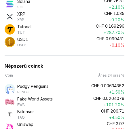
CHF
76.31
Solana
+2.10%
SOL
CHF
1.035
XRP
+0.20%
XRP
CHF
0.169296
Tutorial
+287.70%
TUT
CHF
0.999431
USD1
-0.10%
USD1
Népszerű coinok
Coin
Ár és 24 órás %
CHF
0.00634362
Pudgy Penguins
+1.50%
PENGU
CHF
0.0204079
Fake World Assets
+101.20%
FWA
CHF
206.71
Bittensor
+4.50%
TAO
CHF
3.97
Uniswap