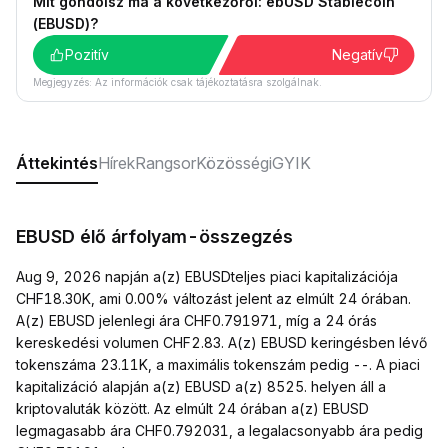
Mit gondolsz ma a következőről: ebUSD Stablecoin
(EBUSD)?
Pozitív
Negatív
Megjegyzés: Az információk csak tájékoztatásra szolgálnak.
Áttekintés
Hírek
Rangsor
Közösségi
GYIK
EBUSD élő árfolyam-összegzés
Aug 9, 2026 napján a(z) EBUSDteljes piaci kapitalizációja
CHF18.30K, ami 0.00% változást jelent az elmúlt 24 órában.
A(z) EBUSD jelenlegi ára CHF0.791971, míg a 24 órás
kereskedési volumen CHF2.83. A(z) EBUSD keringésben lévő
tokenszáma 23.11K, a maximális tokenszám pedig --. A piaci
kapitalizáció alapján a(z) EBUSD a(z) 8525. helyen áll a
kriptovaluták között. Az elmúlt 24 órában a(z) EBUSD
legmagasabb ára CHF0.792031, a legalacsonyabb ára pedig