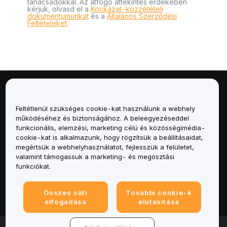
tanácsadókkal. Az átfogó áttekintés érdekében
kérjük, olvasd el a
Kockázat-közzétételi
dokumentumunkat
és a
Általános Szerződési
Feltételeket
.
Névjegy
Feltétlenül szükséges cookie-kat használunk a webhely
Szolgáltatások
működéséhez és biztonságához. A beleegyezéseddel
funkcionális, elemzési, marketing célú és közösségimédia-
cookie-kat is alkalmazunk, hogy rögzítsük a beállításaidat,
Támogatás
megértsük a webhelyhasználatot, fejlesszük a felületet,
valamint támogassuk a marketing- és megosztási
Termékek
funkciókat.
Jogi
Összes süti
További cookie-k
elfogadása
elutasítása