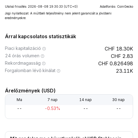
Utolsó frissítés: 2026-08-08 19:30:33
(UTC+0)
Adatforrás: CoinGecko
Jogi nyilatkozat: A múltbeli teljesítmény nem jelent garanciát a jövőbeni
eredményekre.
Árral kapcsolatos statisztikák
Piaci kapitalizáció
18.30K
24 órás volumen
2.83
Rekordmagasság
0.826498
Forgalomban lévő kínálat
23.11K
Árelőzmények (USD)
Ma
7 nap
14 nap
30 nap
--
-0.53%
--
--