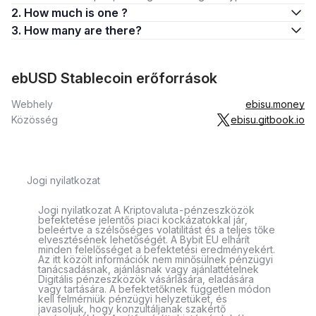
2. How much is one ?
3. How many are there?
ebUSD Stablecoin erőforrások
Webhely
ebisu.money
Közösség
ebisu.gitbook.io
Jogi nyilatkozat
Jogi nyilatkozat A Kriptovaluta-pénzeszközök
befektetése jelentős piaci kockázatokkal jár,
beleértve a szélsőséges volatilitást és a teljes tőke
elvesztésének lehetőségét. A Bybit EU elhárít
minden felelősséget a befektetési eredményekért.
Az itt közölt információk nem minősülnek pénzügyi
tanácsadásnak, ajánlásnak vagy ajánlattételnek
Digitális pénzeszközök vásárlására, eladására
vagy tartására. A befektetőknek független módon
kell felmérniük pénzügyi helyzetüket, és
javasoljuk, hogy konzultáljanak szakértő