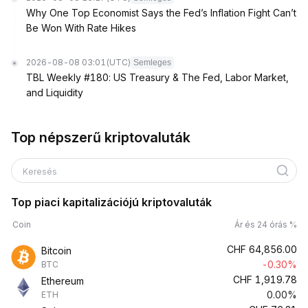
Why One Top Economist Says the Fed’s Inflation Fight Can’t
Be Won With Rate Hikes
2026-08-08 03:01
(UTC)
Semleges
TBL Weekly #180: US Treasury & The Fed, Labor Market,
and Liquidity
Top népszerű kriptovaluták
Keresés
Top piaci kapitalizációjú kriptovaluták
Coin
Ár és 24 órás %
CHF
64,856.00
Bitcoin
-0.30%
BTC
CHF
1,919.78
Ethereum
0.00%
ETH