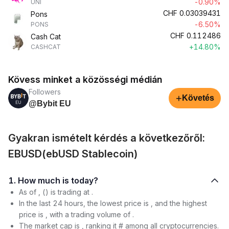
-0.90%
UNI
CHF
0.03039431
Pons
-6.50%
PONS
CHF
0.112486
Cash Cat
+14.80%
CASHCAT
Kövess minket a közösségi médián
Followers
+
Követés
@Bybit EU
Gyakran ismételt kérdés a következőről:
EBUSD(ebUSD Stablecoin)
1. How much is today?
As of , () is trading at .
In the last 24 hours, the lowest price is , and the highest
price is , with a trading volume of .
The market cap is , ranking it # among all cryptocurrencies.