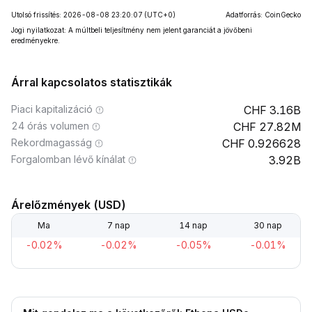
Utolsó frissítés: 2026-08-08 23:20:07
(UTC+0)
Adatforrás: CoinGecko
Jogi nyilatkozat: A múltbeli teljesítmény nem jelent garanciát a jövőbeni
eredményekre.
Árral kapcsolatos statisztikák
Piaci kapitalizáció
3.16B
24 órás volumen
27.82M
Rekordmagasság
0.926628
Forgalomban lévő kínálat
3.92B
Árelőzmények (USD)
Ma
7 nap
14 nap
30 nap
-0.02%
-0.02%
-0.05%
-0.01%