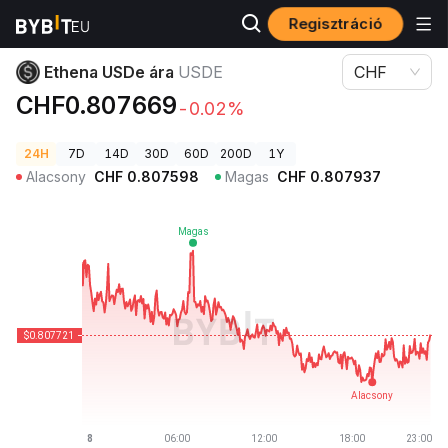
Regisztráció
Kriptovaluta árak
Ethena USDe ára USDE
Ethena USDe ára
USDE
CHF
CHF0.807669
-0.02%
24H
7D
14D
30D
60D
200D
1Y
Alacsony
CHF
0.807598
Magas
CHF
0.807937