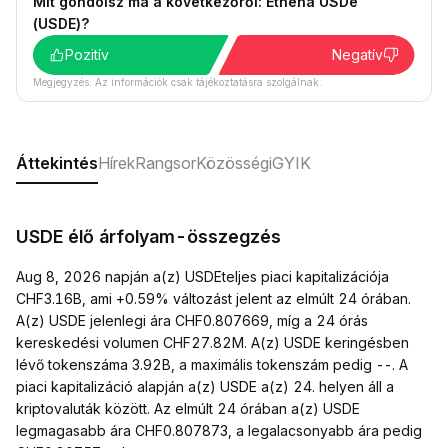
Mit gondolsz ma a következőről: Ethena USDe
(USDE)?
Pozitív
Negatív
Megjegyzés: Az információk csak tájékoztatásra szolgálnak.
Áttekintés
Hírek
Rangsor
Közösségi
GYIK
USDE élő árfolyam-összegzés
Aug 8, 2026 napján a(z) USDEteljes piaci kapitalizációja
CHF3.16B, ami +0.59% változást jelent az elmúlt 24 órában.
A(z) USDE jelenlegi ára CHF0.807669, míg a 24 órás
kereskedési volumen CHF27.82M. A(z) USDE keringésben
lévő tokenszáma 3.92B, a maximális tokenszám pedig --. A
piaci kapitalizáció alapján a(z) USDE a(z) 24. helyen áll a
kriptovaluták között. Az elmúlt 24 órában a(z) USDE
legmagasabb ára CHF0.807873, a legalacsonyabb ára pedig