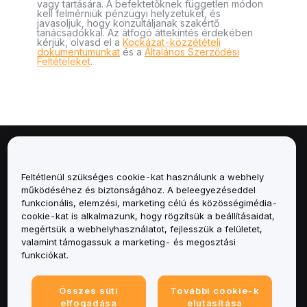
vagy tartására. A befektetőknek független módon
kell felmérniük pénzügyi helyzetüket, és
javasoljuk, hogy konzultáljanak szakértő
tanácsadókkal. Az átfogó áttekintés érdekében
kérjük, olvasd el a
Kockázat-közzétételi
dokumentumunkat
és a
Általános Szerződési
Feltételeket
.
Névjegy
Feltétlenül szükséges cookie-kat használunk a webhely
Szolgáltatások
működéséhez és biztonságához. A beleegyezéseddel
funkcionális, elemzési, marketing célú és közösségimédia-
cookie-kat is alkalmazunk, hogy rögzítsük a beállításaidat,
Támogatás
megértsük a webhelyhasználatot, fejlesszük a felületet,
valamint támogassuk a marketing- és megosztási
Termékek
funkciókat.
Jogi
Összes süti
További cookie-k
elfogadása
elutasítása