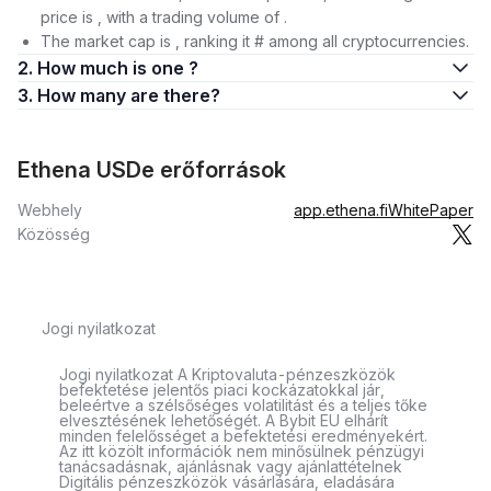
price is , with a trading volume of .
The market cap is , ranking it # among all cryptocurrencies.
2. How much is one ?
3. How many are there?
Ethena USDe erőforrások
Webhely
app.ethena.fi
WhitePaper
Közösség
Jogi nyilatkozat
Jogi nyilatkozat A Kriptovaluta-pénzeszközök
befektetése jelentős piaci kockázatokkal jár,
beleértve a szélsőséges volatilitást és a teljes tőke
elvesztésének lehetőségét. A Bybit EU elhárít
minden felelősséget a befektetési eredményekért.
Az itt közölt információk nem minősülnek pénzügyi
tanácsadásnak, ajánlásnak vagy ajánlattételnek
Digitális pénzeszközök vásárlására, eladására