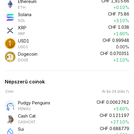
CHF
1,915.66
Ethereum
+0.10%
ETH
CHF
75.86
Solana
+3.10%
SOL
CHF
1.038
XRP
+1.60%
XRP
CHF
0.99948
USD1
0.00%
USD1
CHF
0.070351
Dogecoin
+1.10%
DOGE
Népszerű coinok
Coin
Ár és 24 órás %
CHF
0.0062762
Pudgy Penguins
+5.60%
PENGU
CHF
0.121197
Cash Cat
+27.10%
CASHCAT
CHF
0.688779
Sui