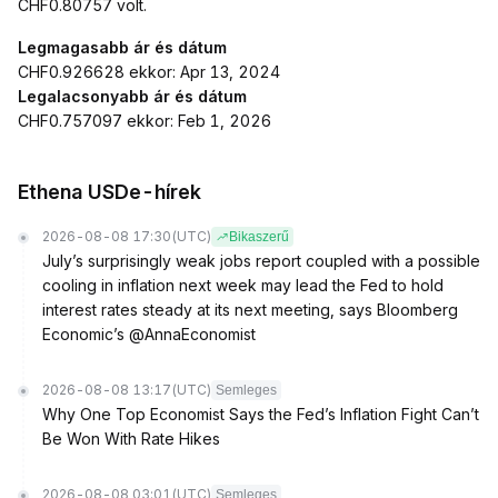
CHF0.80757 volt.
Legmagasabb ár és dátum
CHF0.926628 ekkor: Apr 13, 2024
Legalacsonyabb ár és dátum
CHF0.757097 ekkor: Feb 1, 2026
Ethena USDe-hírek
2026-08-08 17:30
(UTC)
Bikaszerű
July’s surprisingly weak jobs report coupled with a possible
cooling in inflation next week may lead the Fed to hold
interest rates steady at its next meeting, says Bloomberg
Economic’s @AnnaEconomist
2026-08-08 13:17
(UTC)
Semleges
Why One Top Economist Says the Fed’s Inflation Fight Can’t
Be Won With Rate Hikes
2026-08-08 03:01
(UTC)
Semleges