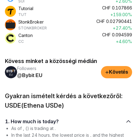
+2.60%
SUI
CHF
0.107866
Tutorial
+159.00%
TUT
CHF
0.02790441
StonkBroker
+27.40%
STONKBROKER
CHF
0.094599
Canton
+4.60%
CC
Kövess minket a közösségi médián
Followers
+
Követés
@Bybit EU
Gyakran ismételt kérdés a következőről:
USDE(Ethena USDe)
1. How much is today?
As of , () is trading at .
In the last 24 hours, the lowest price is , and the highest