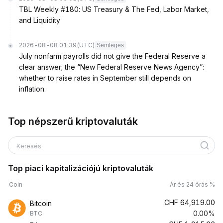
TBL Weekly #180: US Treasury & The Fed, Labor Market,
and Liquidity
2026-08-08 01:39
(UTC)
Semleges
July nonfarm payrolls did not give the Federal Reserve a
clear answer; the “New Federal Reserve News Agency”:
whether to raise rates in September still depends on
inflation.
Top népszerű kriptovaluták
Keresés
Top piaci kapitalizációjú kriptovaluták
Coin
Ár és 24 órás %
CHF
64,919.00
Bitcoin
0.00%
BTC