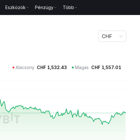
Eszközök
Pénzügy
Több
CHF
Alacsony
CHF
1,532.43
Magas
CHF
1,557.01