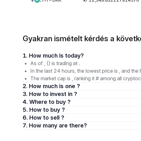
Gyakran ismételt kérdés a követ
1. How much is today?
As of , () is trading at .
In the last 24 hours, the lowest price is , and the 
The market cap is , ranking it # among all cryptoc
2. How much is one ?
3. How to invest in ?
4. Where to buy ?
5. How to buy ?
6. How to sell ?
7. How many are there?