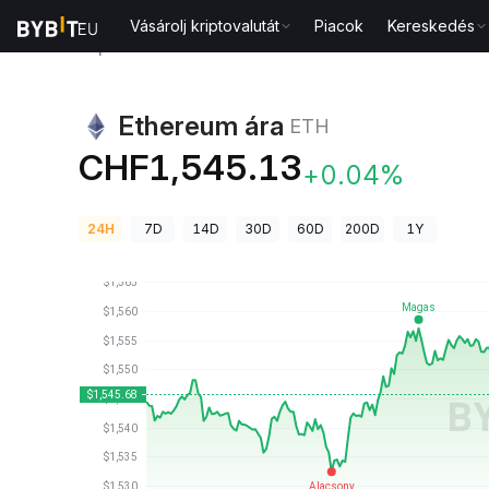
Vásárolj kriptovalutát
Piacok
Kereskedés
Kriptovaluta árak
Ethereum ára ETH
Ethereum ára
ETH
CHF1,545.13
+0.04%
24H
7D
14D
30D
60D
200D
1Y