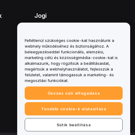
k
Jogi
Összeférhetetlenségi politika
A letétkezelési és
Feltétlenül szükséges cookie-kat használunk a
adminisztrációs szabályzat
webhely működéséhez és biztonságához. A
összefoglalója
beleegyezéseddel funkcionális, elemzési,
marketing célú és közösségimédia-cookie-kat is
ESG-információk
alkalmazunk, hogy rögzítsük a beállításaidat,
megértsük a webhelyhasználatot, fejlesszük a
Crypto-Asset White Papers
felületet, valamint támogassuk a marketing- és
megosztási funkciókat.
Összes süti elfogadása
További cookie-k elutasítása
Sütik beállítása