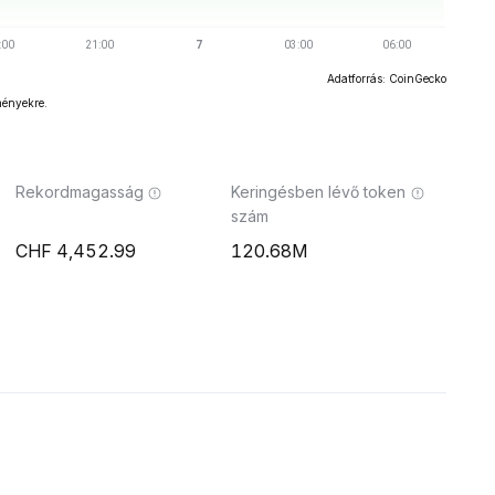
Adatforrás: CoinGecko
ményekre.
Rekordmagasság
Keringésben lévő token
szám
4,452.99
120.68M