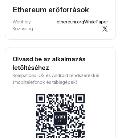
Ethereum erőforrások
Webhely
ethereum.org
WhitePaper
Közösség
Olvasd be az alkalmazás
letöltéséhez
Kompatibilis iOS és Android rendszerekkel
(mobiltelefonok és táblagépek)