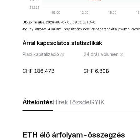
Utolsó frissítés: 2026-08-07 06:59:31
(UTC+0)
Jogi nyilatkozat: A múltbeli teljesítmény nem jelent garanciát a jövőbeni ered
Árral kapcsolatos statisztikák
Piaci kapitalizáció
24 órás volumen
186.47B
6.80B
Áttekintés
Hírek
Tőzsde
GYIK
ETH élő árfolyam-összegzés