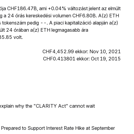
ciója CHF186.47B, ami +0.04% változást jelent az elmúlt
íg a 24 órás kereskedési volumen CHF6.80B. A(z) ETH
okenszám pedig --. A piaci kapitalizáció alapján a(z)
elmúlt 24 órában a(z) ETH legmagasabb ára
5.85 volt.
CHF4,452.99 ekkor: Nov 10, 2021
CHF0.413801 ekkor: Oct 19, 2015
explain why the "CLARITY Act" cannot wait
Prepared to Support Interest Rate Hike at September