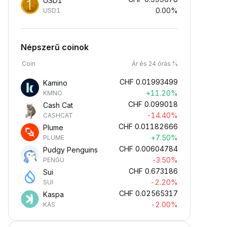
USD1
0.00%
USD1
Népszerű coinok
Coin
Ár és 24 órás %
CHF
0.01993499
Kamino
+11.20%
KMNO
CHF
0.099018
Cash Cat
-14.40%
CASHCAT
CHF
0.01182666
Plume
+7.50%
PLUME
CHF
0.00604784
Pudgy Penguins
-3.50%
PENGU
CHF
0.673186
Sui
-2.20%
SUI
CHF
0.02565317
Kaspa
-2.00%
KAS