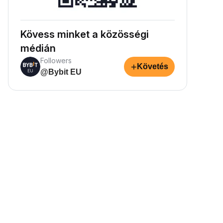
Kövess minket a közösségi
médián
Followers
+
Követés
@Bybit EU