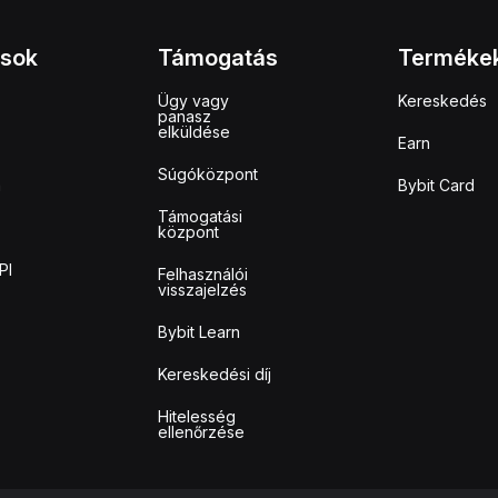
ások
Támogatás
Terméke
Ügy vagy
Kereskedés
panasz
elküldése
Earn
Súgóközpont
m
Bybit Card
Támogatási
központ
PI
Felhasználói
visszajelzés
Bybit Learn
Kereskedési díj
Hitelesség
ellenőrzése