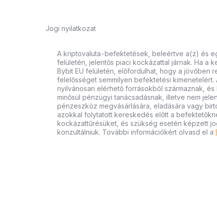
Jogi nyilatkozat
A kriptovaluta-befektetések, beleértve a(z) és e
felületén, jelentős piaci kockázattal járnak. Ha a 
Bybit EU felületén, előfordulhat, hogy a jövőben r
felelősséget semmilyen befektetési kimenetelért. 
nyilvánosan elérhető forrásokból származnak, és k
minősül pénzügyi tanácsadásnak, illetve nem jelent
pénzeszköz megvásárlására, eladására vagy birtok
azokkal folytatott kereskedés előtt a befektetőkn
kockázattűrésüket, és szükség esetén képzett jo
konzultálniuk. További információkért olvasd el a