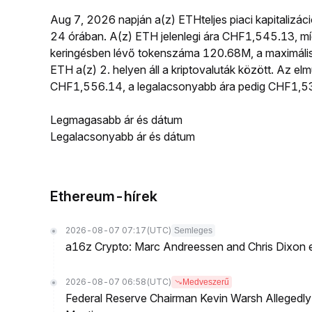
Aug 7, 2026 napján a(z) ETHteljes piaci kapitalizá
24 órában. A(z) ETH jelenlegi ára CHF1,545.13, m
keringésben lévő tokenszáma 120.68M, a maximális t
ETH a(z) 2. helyen áll a kriptovaluták között. Az 
CHF1,556.14, a legalacsonyabb ára pedig CHF1,53
Legmagasabb ár és dátum
Legalacsonyabb ár és dátum
Ethereum-hírek
2026-08-07 07:17
(UTC)
Semleges
a16z Crypto: Marc Andreessen and Chris Dixon 
2026-08-07 06:58
(UTC)
Medveszerű
Federal Reserve Chairman Kevin Warsh Allegedly 