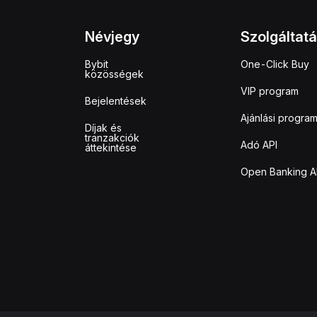
Névjegy
Szolgáltat
Bybit
One-Click Buy
közösségek
VIP program
Bejelentések
Ajánlási progra
Díjak és
tranzakciók
Adó API
áttekintése
Open Banking A