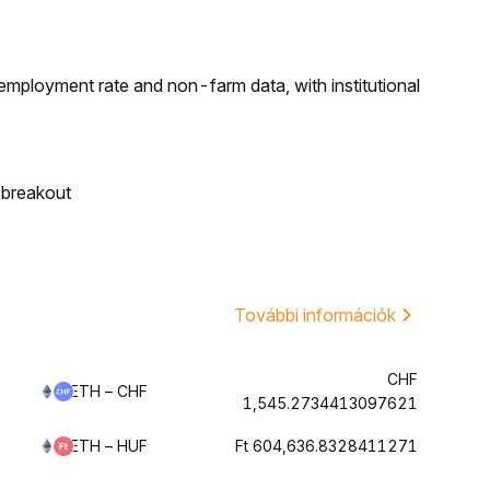
employment rate and non-farm data, with institutional
 breakout
További információk
CHF
ETH – CHF
1,545.2734413097621
ETH – HUF
Ft 604,636.8328411271