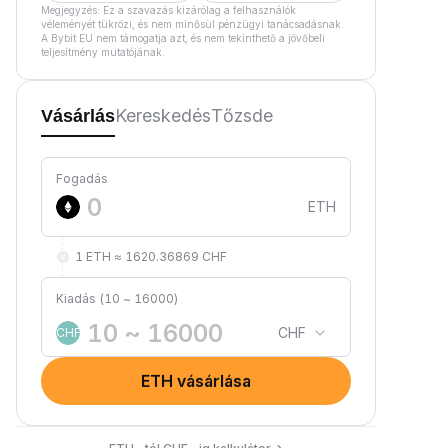
Megjegyzés: Ez a szavazás kizárólag a felhasználók
véleményét tükrözi, és nem minősül pénzügyi tanácsadásnak.
A Bybit EU nem támogatja azt, és nem tekinthető a jövőbeli
teljesítmény mutatójának.
Kereskedés
Tőzsde
Vásárlás
Fogadás
ETH
1 ETH ≈ 1620.36869 CHF
Kiadás (10 ~ 16000)
CHF
CHF
ETH vásárlása