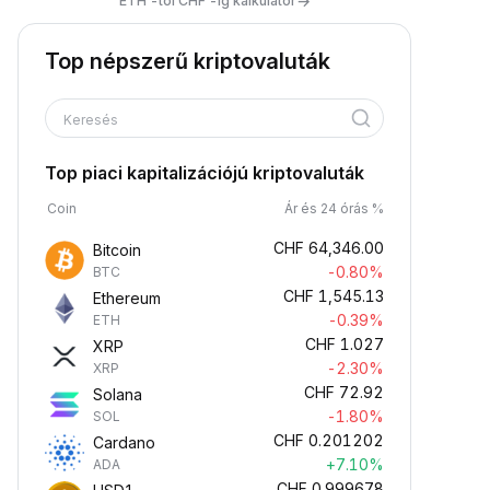
→
ETH -tól CHF -ig kalkulátor
Top népszerű kriptovaluták
Keresés
Top piaci kapitalizációjú kriptovaluták
Coin
Ár és 24 órás %
CHF
64,346.00
Bitcoin
-0.80%
BTC
CHF
1,545.13
Ethereum
-0.39%
ETH
CHF
1.027
XRP
-2.30%
XRP
CHF
72.92
Solana
-1.80%
SOL
CHF
0.201202
Cardano
+7.10%
ADA
CHF
0.999678