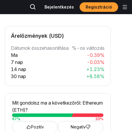
Regisztráció
Bejelentkezés
Árelőzmények (USD)
Dátumok összehasonlítása
%-os változás
Ma
-0.39%
7 nap
-0.03%
14 nap
+1.23%
30 nap
+8.58%
Mit gondolsz ma a következőről: Ethereum
(ETH)?
67
%
33
%
Pozitív
Negatív