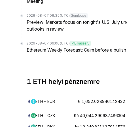
Meeting
2026-08-07 06:35
(UTC)
Semleges
Preview: Markets focus on tonight's U.S. July un
outlooks in review
2026-08-07 06:00
(UTC)
Bikaszerű
Ethereum Weekly Forecast: Calm before a bullish
1 ETH helyi pénznemre
ETH – EUR
€ 1,652.028946142432
ETH – CZK
Kč 40,044.290687486304
ETH – DKK
kr 12,349.831127914576