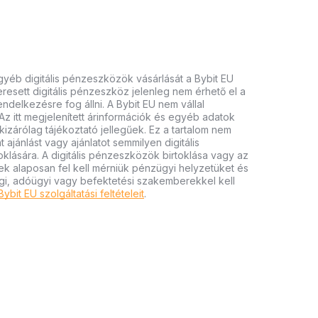
gyéb digitális pénzeszközök vásárlását a Bybit EU
keresett digitális pénzeszköz jelenleg nem érhető el a
endelkezésre fog állni. A Bybit EU nem vállal
Az itt megjelenített árinformációk és egyéb adatok
izárólag tájékoztató jellegűek. Ez a tartalom nem
 ajánlást vagy ajánlatot semmilyen digitális
lására. A digitális pénzeszközök birtoklása vagy az
ek alaposan fel kell mérniük pénzügyi helyzetüket és
gi, adóügyi vagy befektetési szakemberekkel kell
Bybit EU szolgáltatási feltételeit
.