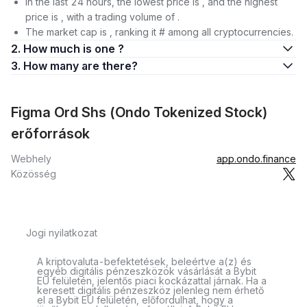
In the last 24 hours, the lowest price is , and the highest
price is , with a trading volume of .
The market cap is , ranking it # among all cryptocurrencies.
2. How much is one ?
3. How many are there?
Figma Ord Shs (Ondo Tokenized Stock)
erőforrások
Webhely
app.ondo.finance
Közösség
Jogi nyilatkozat
A kriptovaluta-befektetések, beleértve a(z) és
egyéb digitális pénzeszközök vásárlását a Bybit
EU felületén, jelentős piaci kockázattal járnak. Ha a
keresett digitális pénzeszköz jelenleg nem érhető
el a Bybit EU felületén, előfordulhat, hogy a