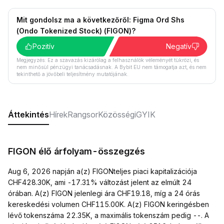
Mit gondolsz ma a következőről: Figma Ord Shs
(Ondo Tokenized Stock) (FIGON)?
Pozitív
Negatív
Megjegyzés: Ez a szavazás kizárólag a felhasználók véleményét tükrözi, és
nem minősül pénzügyi tanácsadásnak. A Bybit EU nem támogatja azt, és nem
tekinthető a jövőbeli teljesítmény mutatójának.
Áttekintés
Hírek
Rangsor
Közösségi
GYIK
FIGON élő árfolyam-összegzés
Aug 6, 2026 napján a(z) FIGONteljes piaci kapitalizációja
CHF428.30K, ami -17.31% változást jelent az elmúlt 24
órában. A(z) FIGON jelenlegi ára CHF19.18, míg a 24 órás
kereskedési volumen CHF115.00K. A(z) FIGON keringésben
lévő tokenszáma 22.35K, a maximális tokenszám pedig --. A