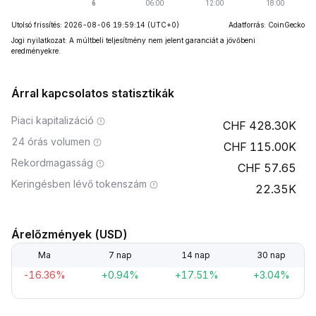
Utolsó frissítés: 2026-08-06 19:59:14
(UTC+0)
Adatforrás: CoinGecko
Jogi nyilatkozat: A múltbeli teljesítmény nem jelent garanciát a jövőbeni
eredményekre.
Árral kapcsolatos statisztikák
Piaci kapitalizáció
428.30K
24 órás volumen
115.00K
Rekordmagasság
57.65
Keringésben lévő tokenszám
22.35K
Árelőzmények (USD)
Ma
7 nap
14 nap
30 nap
-16.36%
+0.94%
+17.51%
+3.04%