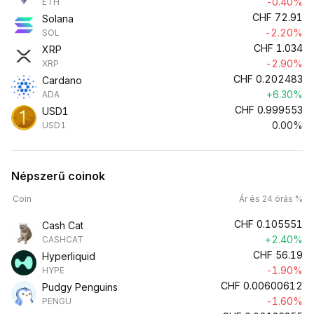
-0.40%
ETH
CHF
72.91
Solana
-2.20%
SOL
CHF
1.034
XRP
-2.90%
XRP
CHF
0.202483
Cardano
+6.30%
ADA
CHF
0.999553
USD1
0.00%
USD1
Népszerű coinok
Coin
Ár és 24 órás %
CHF
0.105551
Cash Cat
+2.40%
CASHCAT
CHF
56.19
Hyperliquid
-1.90%
HYPE
CHF
0.00600612
Pudgy Penguins
-1.60%
PENGU