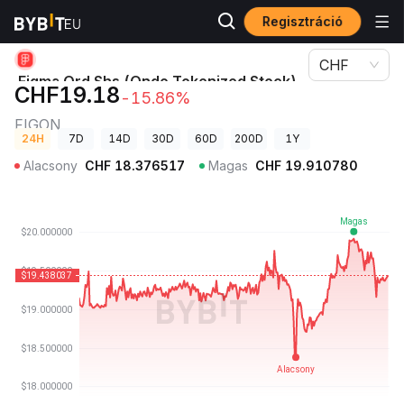
Regisztráció
Kriptovaluta árak
Figma Ord Shs (Ondo Tokenized Stock) ára FIGON
CHF
Figma Ord Shs (Ondo Tokenized Stock)
CHF19.18
-15.86%
ára
FIGON
24H
7D
14D
30D
60D
200D
1Y
Alacsony
CHF
18.376517
Magas
CHF
19.910780