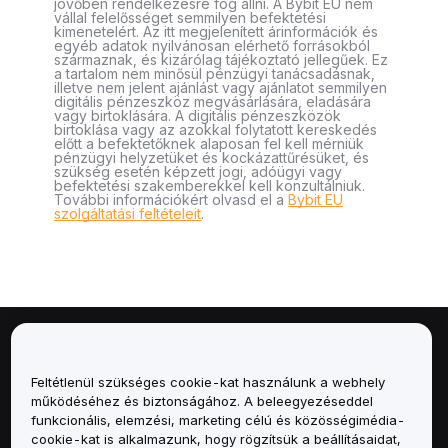
jövőben rendelkezésre fog állni. A Bybit EU nem
vállal felelősséget semmilyen befektetési
kimenetelért. Az itt megjelenített árinformációk és
egyéb adatok nyilvánosan elérhető forrásokból
származnak, és kizárólag tájékoztató jellegűek. Ez
a tartalom nem minősül pénzügyi tanácsadásnak,
illetve nem jelent ajánlást vagy ajánlatot semmilyen
digitális pénzeszköz megvásárlására, eladására
vagy birtoklására. A digitális pénzeszközök
birtoklása vagy az azokkal folytatott kereskedés
előtt a befektetőknek alaposan fel kell mérniük
pénzügyi helyzetüket és kockázattűrésüket, és
szükség esetén képzett jogi, adóügyi vagy
befektetési szakemberekkel kell konzultálniuk.
További információkért olvasd el a
Bybit EU
szolgáltatási feltételeit
.
Névjegy
Feltétlenül szükséges cookie-kat használunk a webhely
Szolgáltatások
működéséhez és biztonságához. A beleegyezéseddel
funkcionális, elemzési, marketing célú és közösségimédia-
cookie-kat is alkalmazunk, hogy rögzítsük a beállításaidat,