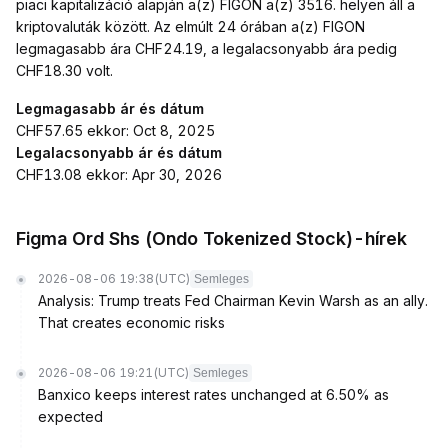
piaci kapitalizáció alapján a(z) FIGON a(z) 3516. helyen áll a
kriptovaluták között. Az elmúlt 24 órában a(z) FIGON
legmagasabb ára CHF24.19, a legalacsonyabb ára pedig
CHF18.30 volt.
Legmagasabb ár és dátum
CHF57.65 ekkor: Oct 8, 2025
Legalacsonyabb ár és dátum
CHF13.08 ekkor: Apr 30, 2026
Figma Ord Shs (Ondo Tokenized Stock)-hírek
2026-08-06 19:38
(UTC)
Semleges
Analysis: Trump treats Fed Chairman Kevin Warsh as an ally.
That creates economic risks
2026-08-06 19:21
(UTC)
Semleges
Banxico keeps interest rates unchanged at 6.50% as
expected