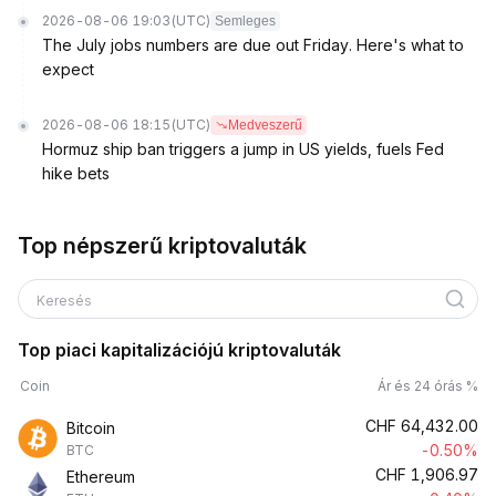
2026-08-06 19:03
(UTC)
Semleges
The July jobs numbers are due out Friday. Here's what to
expect
2026-08-06 18:15
(UTC)
Medveszerű
Hormuz ship ban triggers a jump in US yields, fuels Fed
hike bets
Top népszerű kriptovaluták
Keresés
Top piaci kapitalizációjú kriptovaluták
Coin
Ár és 24 órás %
CHF
64,432.00
Bitcoin
-0.50%
BTC
CHF
1,906.97
Ethereum