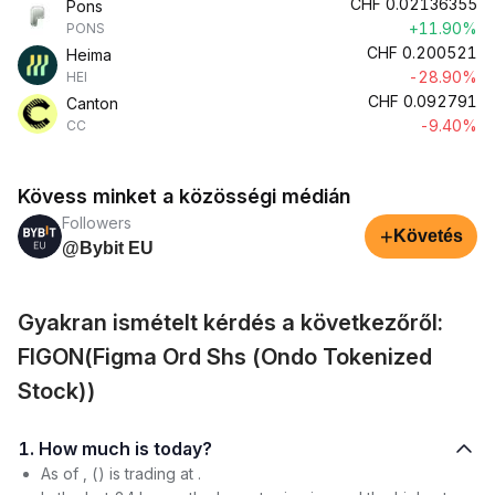
CHF
0.02136355
Pons
+11.90%
PONS
CHF
0.200521
Heima
-28.90%
HEI
CHF
0.092791
Canton
-9.40%
CC
Kövess minket a közösségi médián
Followers
+
Követés
@Bybit EU
Gyakran ismételt kérdés a következőről:
FIGON(Figma Ord Shs (Ondo Tokenized
Stock))
1. How much is today?
As of , () is trading at .